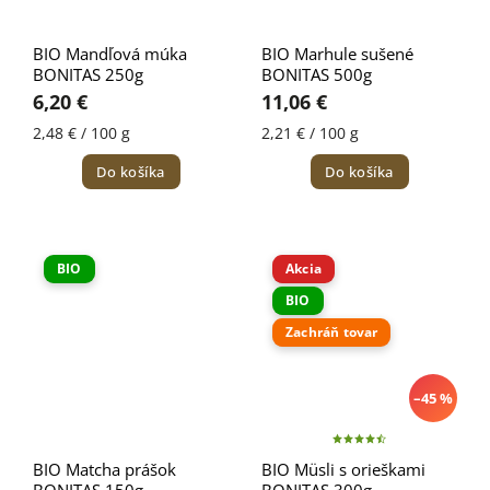
BIO Mandľová múka
BIO Marhule sušené
BONITAS 250g
BONITAS 500g
6,20 €
11,06 €
2,48 € / 100 g
2,21 € / 100 g
Do košíka
Do košíka
BIO
Akcia
BIO
Zachráň tovar
–45 %
BIO Matcha prášok
BIO Müsli s orieškami