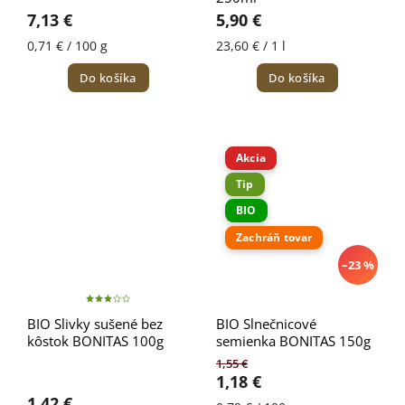
7,13 €
5,90 €
0,71 € / 100 g
23,60 € / 1 l
Do košíka
Do košíka
Akcia
Tip
BIO
Zachráň tovar
–23 %
BIO Slivky sušené bez
BIO Slnečnicové
kôstok BONITAS 100g
semienka BONITAS 150g
1,55 €
1,18 €
1,42 €