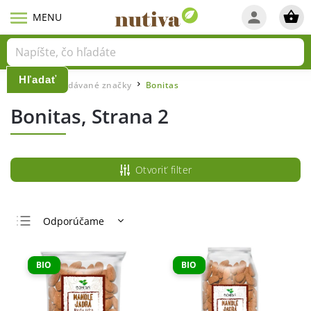
Hľadať
Domov
Predávané značky
Bonitas
/
/
Bonitas
, Strana 2
Otvoriť filter
Odporúčame
Najlacnejšie
Najdrahšie
BIO
BIO
Najpredávanejšie
Abecedne