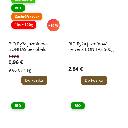
BIO
Zachráň tovar
1ks = 100g
–10 %
BIO Ryža jazmínová
BIO Ryža jazmínová
BONITAS bez obalu
červená BONITAS 500g
1,07 €
0,96 €
2,84 €
9,60 € / 1 kg
Do košíka
Do košíka
BIO
BIO