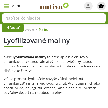
Hľadať
Domov
Lyo ovocie
Maliny
/
/
Lyofilizované maliny
Naše
lyofilizované maliny
ťa prekvapia nielen svojou
chrumkavou textúrou, ale aj výraznou, sviežo kyslastou
chuťou. Navyše majú
jednu obrovskú výhodu - vydržia oveľa
dlhšie ako čerstvé.
Vďaka procesu lyofilizácie navyše získali pefektnú
chrumkavosť a intenzívnu ovocnú chuť.
Vychutnaj si ich ako
snack, pridaj do jogurtu, ovsenej kaše alebo nimi premeň
obyčajný dezert na nezabudnuteľný.