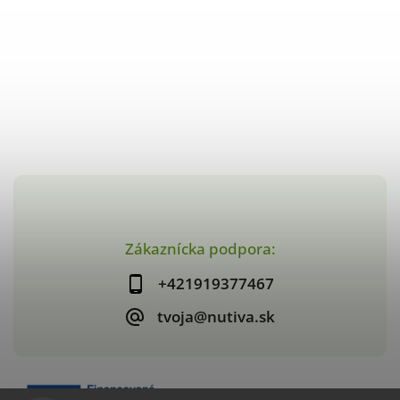
Zákaznícka podpora:
+421919377467
tvoja@nutiva.sk