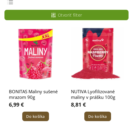
Odporúčame
Otvoriť filter
Najlacnejšie
Najdrahšie
Najpredávanejšie
Abecedne
BONITAS Maliny sušené
NUTIVA Lyofilizované
mrazom 90g
maliny v prášku 100g
6,99 €
8,81 €
Do košíka
Do košíka