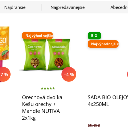
Najdrahšie
Najpredávanejšie
Abecedn
Najvýhodnejšie
BIO
Najvýhodnejšie
–7 %
–4 %
Orechová dvojka
SADA BIO OLEJO
Kešu orechy +
4x250ML
Mandle NUTIVA
2x1kg
25,49 €