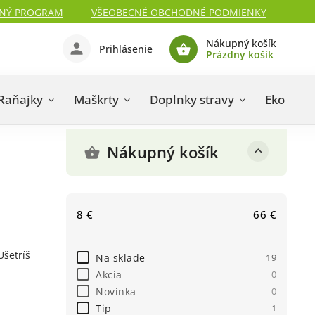
NÝ PROGRAM
VŠEOBECNÉ OBCHODNÉ PODMIENKY
Nákupný košík
Prihlásenie
Prázdny košík
Raňajky
Maškrty
Doplnky stravy
Eko kozm
Nákupný košík
8
€
66
€
Ušetríš
Na sklade
19
Akcia
0
Novinka
0
Tip
1