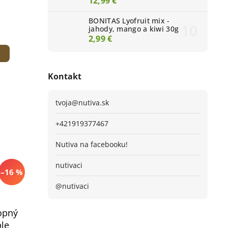
12,99 €
BONITAS Lyofruit mix -
jahody, mango a kiwi 30g
2,99 €
Kontakt
tvoja
@
nutiva.sk
+421919377467
Nutiva na facebooku!
nutivaci
–16 %
@nutivaci
opný
ple