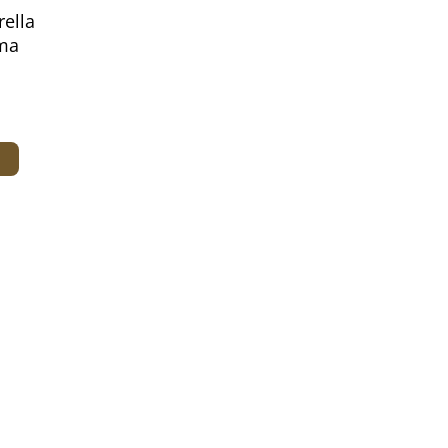
rella
rma