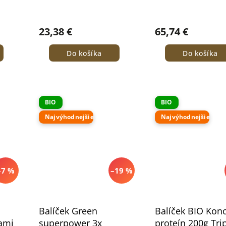
23,38 €
65,74 €
Do košíka
Do košíka
BIO
BIO
Najvýhodnejšie
Najvýhodnejšie
–7 %
–19 %
Balíček Green
Balíček BIO Kon
ami
superpower 3x
proteín 200g Tri