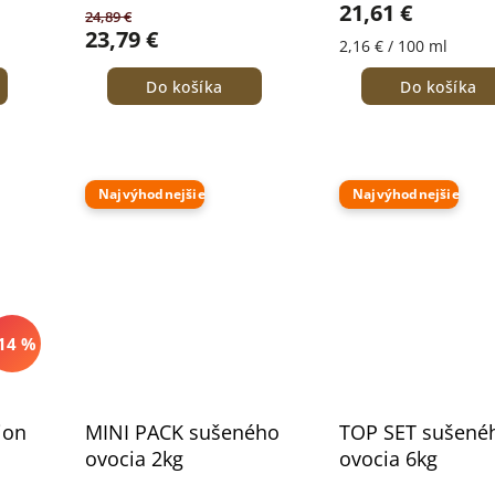
21,61 €
24,89 €
23,79 €
2,16 € / 100 ml
Do košíka
Do košíka
Najvýhodnejšie
Najvýhodnejšie
14 %
ion
MINI PACK sušeného
TOP SET sušené
ovocia 2kg
ovocia 6kg