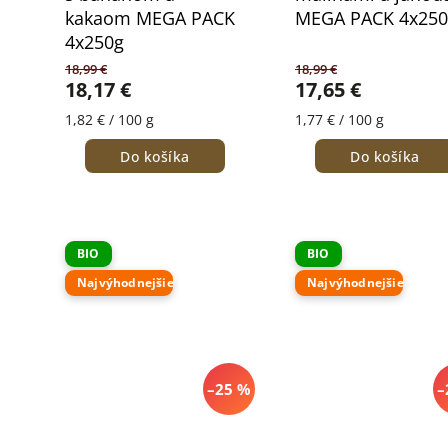
kakaom MEGA PACK
MEGA PACK 4x250
4x250g
18,99 €
18,99 €
18,17 €
17,65 €
1,82 € / 100 g
1,77 € / 100 g
Do košíka
Do košíka
BIO
BIO
Najvýhodnejšie
Najvýhodnejšie
–25 %
–