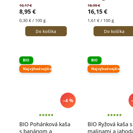
10,17 €
18,99 €
8,95 €
16,15 €
0,30 € / 100 g
1,61 € / 100 g
Do košíka
Do košíka
BIO
BIO
Najvýhodnejšie
Najvýhodnejšie
–4 %
BIO Pohánková kaša
BIO Ryžová kaša s
s banánom a
malinami a jahod