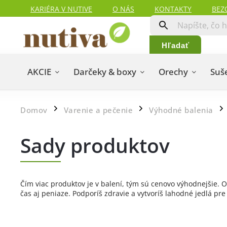
KARIÉRA V NUTIVE
O NÁS
KONTAKTY
BEZ
HODNOTENIA ZÁKAZNÍKOV
MAPA SERVERU
Hľadať
AKCIE
Darčeky & boxy
Orechy
Suš
Domov
Varenie a pečenie
Výhodné balenia
/
/
/
Sady produktov
Čím viac produktov je v balení, tým sú cenovo výhodnejšie.
čas aj peniaze. Podporíš zdravie a vytvoríš lahodné jedlá pre