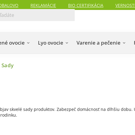
OBALOVO
REKLAMÁCIE
BIO CERTIFIKÁCIA
VERNOST
ené ovocie
Lyo ovocie
Varenie a pečenie
Sady
 Objav skvelé sady produktov. Zabezpeč domácnosť na dlhšiu dobu. 
 rodinku.