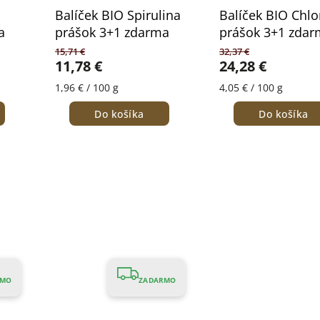
Balíček BIO Spirulina
Balíček BIO Chlo
a
prášok 3+1 zdarma
prášok 3+1 zda
15,71 €
32,37 €
11,78 €
24,28 €
1,96 € / 100 g
4,05 € / 100 g
Do košíka
Do košíka
RMO
ZADARMO