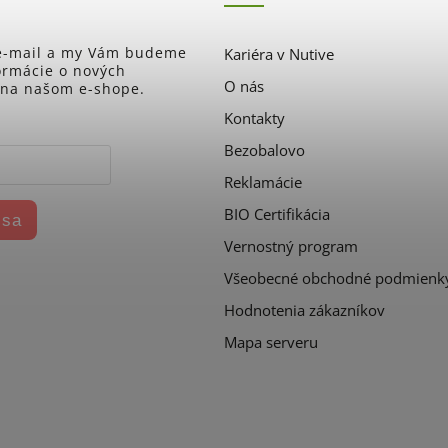
 e-mail a my Vám budeme
Kariéra v Nutive
formácie o nových
O nás
 na našom e-shope.
Kontakty
Bezobalovo
Reklamácie
BIO Certifikácia
 sa
Vernostný program
Všeobecné obchodné podmienk
Hodnotenia zákazníkov
Mapa serveru