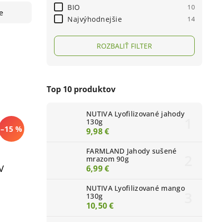
BIO
10
e
Najvýhodnejšie
14
ROZBALIŤ FILTER
Top 10 produktov
NUTIVA Lyofilizované jahody
130g
–15 %
9,98 €
FARMLAND Jahody sušené
mrazom 90g
V
6,99 €
NUTIVA Lyofilizované mango
130g
10,50 €