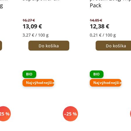
g
Pack
16,27 €
14,85 €
13,09 €
12,38 €
3,27 € / 100 g
0,21 € / 100 g
Do košíka
Do košíka
BIO
BIO
Najvýhodnejšie
Najvýhodnejšie
25 %
–25 %