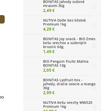
BONITAS Jahody sušené
mrazom 30g
2,49 €
NUTIVA Datle bez kôstok
Premium 1kg
4,28 €
BONITAS Joy snack - BIO Zmes
kešu orechov a sušených
brusníc 60g
1,49 €
BIO Penguin Fruits Malina
BONITAS 10g
2,05 €
BONITAS Lyofruit mix -
jahody, dračie ovocie a mango
30g
2,99 €
ho
NUTIVA Kešu orechy WW320
Premium 1kg