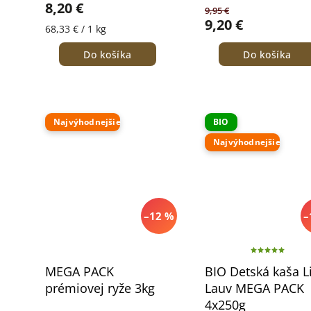
8,20 €
9,95 €
9,20 €
68,33 € / 1 kg
Do košíka
Do košíka
Najvýhodnejšie
BIO
Najvýhodnejšie
–12 %
–
MEGA PACK
BIO Detská kaša L
prémiovej ryže 3kg
Lauv MEGA PACK
4x250g