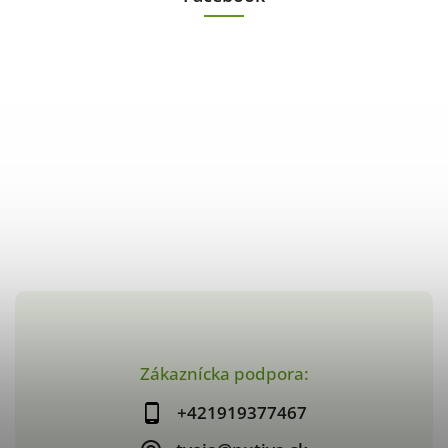
Zákaznícka podpora:
+421919377467