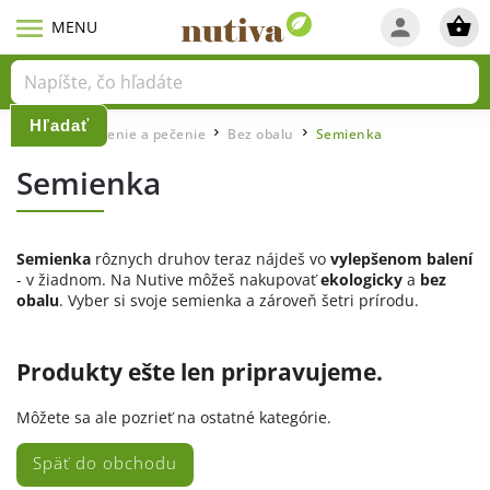
Hľadať
Domov
Varenie a pečenie
Bez obalu
Semienka
/
/
/
Semienka
Semienka
rôznych druhov teraz nájdeš vo
vylepšenom balení
- v
žiadnom. Na Nutive môžeš nakupovať
ekologicky
a
bez
obalu
. Vyber si svoje semienka a zároveň šetri prírodu.
Produkty ešte len pripravujeme.
Môžete sa ale pozrieť na ostatné kategórie.
Späť do obchodu