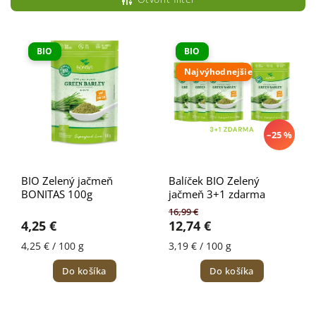
Najlacnejšie
Najdrahšie
BIO
BIO
Najpredávanejšie
Najvýhodnejšie
Abecedne
–25 %
BIO Zelený jačmeň
Balíček BIO Zelený
BONITAS 100g
jačmeň 3+1 zdarma
16,99 €
4,25 €
12,74 €
4,25 € / 100 g
3,19 € / 100 g
Do košíka
Do košíka