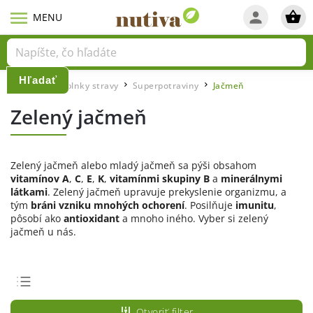
Hľadať
Domov
Doplnky stravy
Superpotraviny
Jačmeň
/
/
/
Zelený jačmeň
Zelený jačmeň alebo mladý jačmeň sa pýši obsahom
vitamínov A
,
C
,
E
,
K
,
vitamínmi skupiny B
a
minerálnymi
látkami
. Zelený jačmeň upravuje prekyslenie organizmu, a
tým
bráni vzniku mnohých ochorení
. Posilňuje
imunitu
,
pôsobí ako
antioxidant
a mnoho iného. Vyber si zelený
jačmeň u nás.
Odporúčame
Otvoriť filter