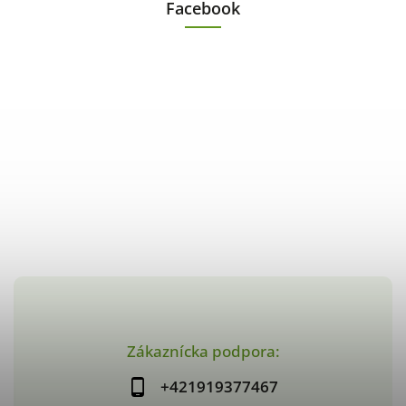
Facebook
Zákaznícka podpora:
+421919377467