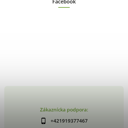
Facebook
Zákaznícka podpora:
+421919377467