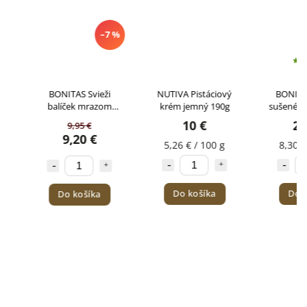
–7 %
BONITAS Svieži
NUTIVA Pistáciový
BONITAS 
balíček mrazom
krém jemný 190g
sušené mra
sušeného ovocia
10 €
2,49
9,95 €
4x30g
9,20 €
5,26 € / 100 g
8,30 € / 
Do košíka
Do koš
Do košíka