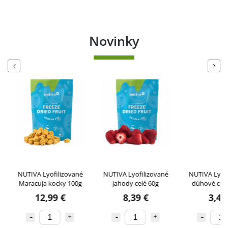
Novinky
Previous
Next
NUTIVA Lyofilizované
NUTIVA Lyofilizované
NUTIVA Lyofi
Maracuja kocky 100g
jahody celé 60g
dúhové cukr
12,99 €
8,39 €
3,49