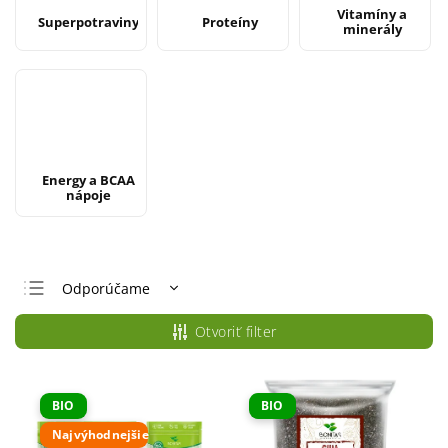
Vitamíny a
Superpotraviny
Proteíny
minerály
Energy a BCAA
nápoje
Odporúčame
Najlacnejšie
Otvoriť filter
Najdrahšie
Najpredávanejšie
BIO
BIO
Abecedne
Najvýhodnejšie