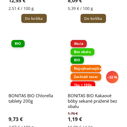
12,55 €
8,09 €
2,51 € / 100 g
5,39 € / 100 g
Do košíka
Do košíka
BIO
Akcia
Bez obalu
BIO
Najvýhodnejšie
Zachráň tovar
–32 %
1ks = 100g
BONITAS BIO Chlorella
BONITAS BIO Kakaové
tablety 200g
bôby sekané pražené bez
obalu
1,76 €
9,73 €
1,19 €