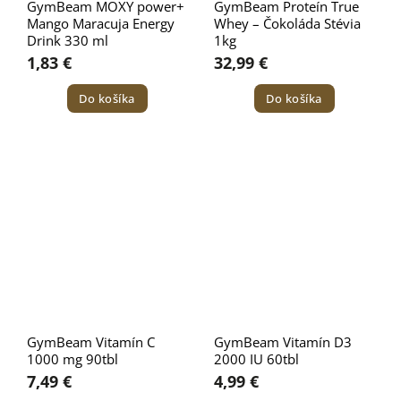
GymBeam MOXY power+
GymBeam Proteín True
Mango Maracuja Energy
Whey – Čokoláda Stévia
Drink 330 ml
1kg
1,83 €
32,99 €
Do košíka
Do košíka
GymBeam Vitamín C
GymBeam Vitamín D3
1000 mg 90tbl
2000 IU 60tbl
7,49 €
4,99 €