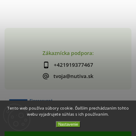
Zákaznícka podpora:
+421919377467
tvoja@nutiva.sk
Tento web používa súbory cookie. Ďalším prechádzaním tohto
webu vyjadrujete súhlas s ich používaním.
Nastavenie
Copyright 2026
nutiva.sk
. Všetky práva vyhradené.
Vytvořil
Shoptet
| Design
Shoptak.cz