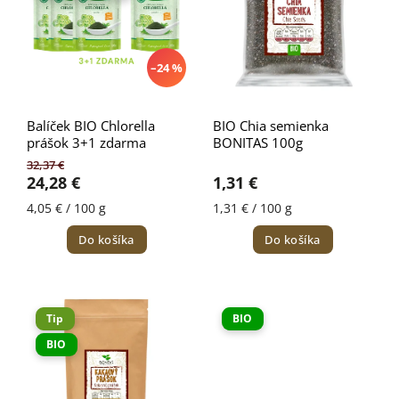
–24 %
Balíček BIO Chlorella
BIO Chia semienka
prášok 3+1 zdarma
BONITAS 100g
32,37 €
24,28 €
1,31 €
4,05 € / 100 g
1,31 € / 100 g
Do košíka
Do košíka
Tip
BIO
BIO