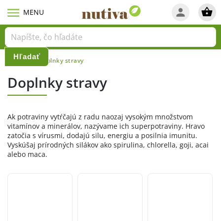
Hľadať
Domov
Doplnky stravy
/
Doplnky stravy
Ak potraviny vytŕčajú z radu naozaj vysokým množstvom
vitamínov a minerálov, nazývame ich superpotraviny. Hravo
zatočia s vírusmi, dodajú silu, energiu a posilnia imunitu.
Vyskúšaj prírodných silákov ako spirulina, chlorella, goji, acai
alebo maca.