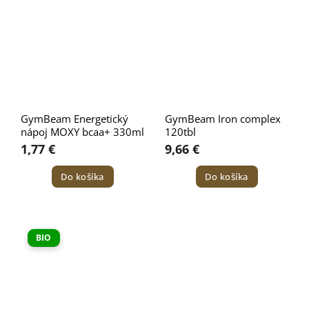
GymBeam Energetický
GymBeam Iron complex
nápoj MOXY bcaa+ 330ml
120tbl
1,77 €
9,66 €
Do košíka
Do košíka
BIO