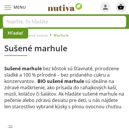
Hľadať
Domov
Sušené ovocie
Marhule
/
/
Sušené marhule
Sušené marhule
bez kôstok sú šťavnaté, prirodzene
sladké a 100 % prírodné – bez pridaného cukru a
konzervantov.
BIO sušené marhule
sú ideálne na
zdravé maškrtenie, ako prísada do raňajkových kaší,
müsli, koláčov či šalátov. Ak hľadáte sušené marhule na
pečenie alebo zdravú desiatu pre deti, u nás nájdete
len starostlivo vybrané kúsky s plnou ovocnou chuťou.