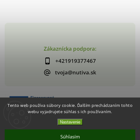
Zákaznícka podpora:
+421919377467
tvoja@nutiva.sk
Tento web používa súbory cookie. Ďalším prechádzaním tohto
webu vyjadrujete súhlas s ich používaním.
Nastavenie
Copyright 2026
nutiva.sk
. Všetky práva vyhradené.
Vytvořil
Shoptet
| Design
Shoptak.cz
Súhlasím