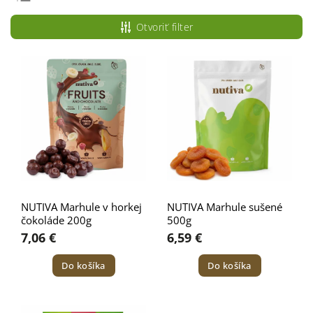
Odporúčame
Otvoriť filter
Najlacnejšie
Najdrahšie
Najpredávanejšie
Abecedne
NUTIVA Marhule v horkej
NUTIVA Marhule sušené
čokoláde 200g
500g
7,06 €
6,59 €
Do košíka
Do košíka