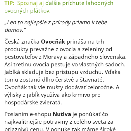
TIP:
Spoznaj aj
ďalšie príchute lahodných
ovocných plátkov
.
„Len to najlepšie z prírody priamo k tebe
domov.”
Česká značka
Ovocňák
prináša na trh
produkty prevažne z ovocia a zeleniny od
pestovateľov z Moravy a západného Slovenska.
Asi tretinu ovocia pestuje vo vlastných sadoch.
Jablká skladuje bez prístupu vzduchu. Vďaka
tomu zostanú dlho čerstvé a šťavnaté.
Ovocňák tak vie mušty dodávať celoročne. A
výlisky z jabĺk využíva ako krmivo pre
hospodárske zvieratá.
Poslaním e-shopu
Nutiva
je ponúkať čo
najkvalitnejšie potraviny z celého sveta za
priaznivú cenu. V ponuke tak máme široké