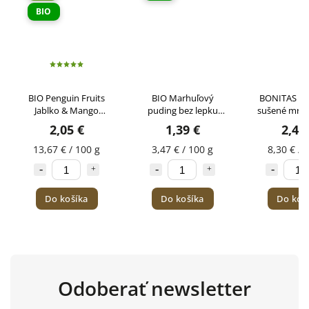
BIO
BIO Penguin Fruits
BIO Marhuľový
BONITAS Br
Jablko & Mango
puding bez lepku
sušené mra
BONITAS 15g
AMYLON 40g
2,05 €
1,39 €
2,49
13,67 € / 100 g
3,47 € / 100 g
8,30 € / 
Do košíka
Do košíka
Do koš
Odoberať newsletter