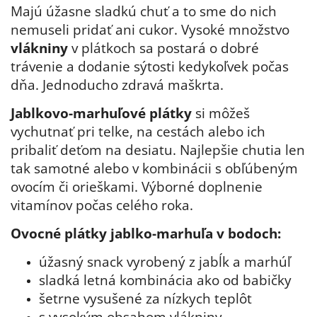
Majú úžasne sladkú chuť a to sme do nich
nemuseli pridať ani cukor. Vysoké množstvo
vlákniny
v plátkoch sa postará o dobré
trávenie a dodanie sýtosti kedykoľvek počas
dňa. Jednoducho zdravá maškrta.
Jablkovo-marhuľové plátky
si môžeš
vychutnať pri telke, na cestách alebo ich
pribaliť deťom na desiatu. Najlepšie chutia len
tak samotné alebo v kombinácii s obľúbeným
ovocím či orieškami. Výborné doplnenie
vitamínov počas celého roka.
Ovocné plátky jablko-marhuľa v bodoch:
úžasný snack vyrobený z jabĺk a marhúľ
sladká letná kombinácia ako od babičky
šetrne vysušené za nízkych teplôt
s vysokým obsahom vlákniny