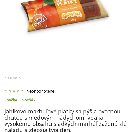
Kód:
0013
Neohodnotené
Značka:
Ovocňák
Jablkovo-marhuľové plátky sa pýšia ovocnou
chuťou s medovým nádychom. Vďaka
vysokému obsahu sladkých marhúľ zaženú zlú
náladu a zlepšia tvoj deň.