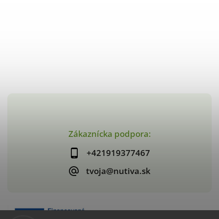
Zákaznícka podpora:
+421919377467
tvoja@nutiva.sk