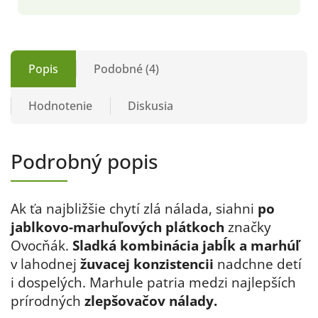
Popis
Podobné (4)
Hodnotenie
Diskusia
Podrobný popis
Ak ťa najbližšie chytí zlá nálada, siahni
po
jablkovo-marhuľových plátkoch
značky
Ovocňák.
Sladká kombinácia jabĺk a marhúľ
v lahodnej
žuvacej konzistencii
nadchne detí
i dospelých. Marhule patria medzi najlepších
prírodných
zlepšovačov nálady.