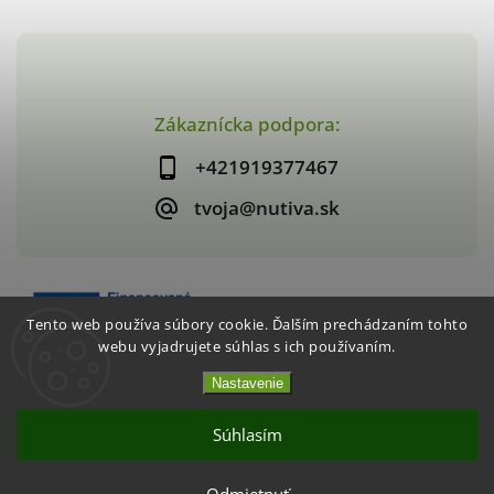
Zákaznícka podpora:
+421919377467
tvoja@nutiva.sk
Tento web používa súbory cookie. Ďalším prechádzaním tohto
webu vyjadrujete súhlas s ich používaním.
Nastavenie
Copyright 2026
nutiva.sk
. Všetky práva vyhradené.
Vytvořil
Shoptet
| Design
Shoptak.cz
Súhlasím
Akcia 2+1 Chrumkavé jahody / mango