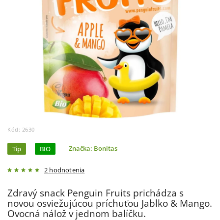
Kód:
2630
Tip
BIO
Značka:
Bonitas
2 hodnotenia
Zdravý snack Penguin Fruits prichádza s
novou osviežujúcou príchuťou Jablko & Mango.
Ovocná nálož v jednom balíčku.