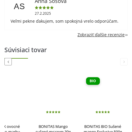
Anna Sosová
AS
27.2.2025
Veľmi pekne ďakujem, som spokojná vrelo odporúčam.
Zobraziť ďalšie recenzie
Súvisiaci tovar
Previous
Next
BIO
ÁK ovocné
BONITAS Mango
BONITAS BIO Sušené
ablko-marhuľa
sušené mrazom 30g
mango Exclusive 500g