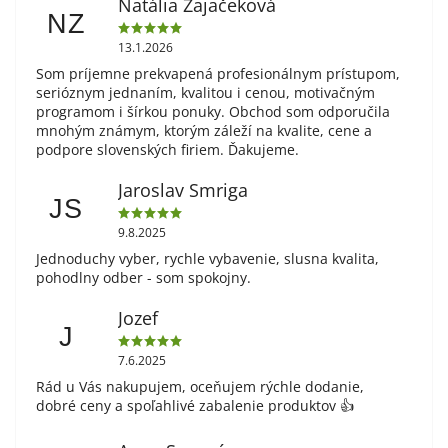
Natália Zajačeková
NZ
13.1.2026
Som príjemne prekvapená profesionálnym prístupom,
serióznym jednaním, kvalitou i cenou, motivačným
programom i šírkou ponuky. Obchod som odporučila
mnohým známym, ktorým záleží na kvalite, cene a
podpore slovenských firiem. Ďakujeme.
Jaroslav Smriga
JS
9.8.2025
Jednoduchy vyber, rychle vybavenie, slusna kvalita,
pohodlny odber - som spokojny.
Jozef
J
7.6.2025
Rád u Vás nakupujem, oceňujem rýchle dodanie,
dobré ceny a spoľahlivé zabalenie produktov 👍