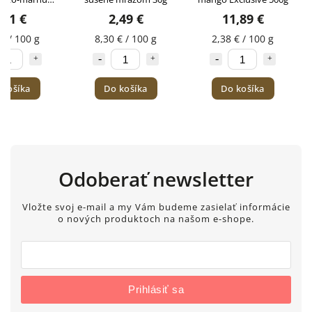
20g
,71 €
2,49 €
11,89 €
€ / 100 g
8,30 € / 100 g
2,38 € / 100 g
 košíka
Do košíka
Do košíka
Odoberať newsletter
Vložte svoj e-mail a my Vám budeme zasielať informácie
o nových produktoch na našom e-shope.
Prihlásiť sa