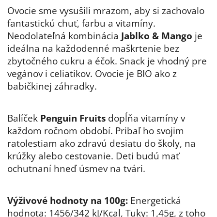
Ovocie sme vysušili mrazom, aby si zachovalo
fantastickú chuť, farbu a vitamíny.
Neodolateľná kombinácia
Jablko & Mango
je
ideálna na každodenné maškrtenie bez
zbytočného cukru a éčok. Snack je vhodný pre
vegánov i celiatikov. Ovocie je BIO ako z
babičkinej záhradky.
Balíček
Penguin Fruits
dopĺňa vitamíny v
každom ročnom období. Pribaľ ho svojim
ratolestiam ako zdravú desiatu do školy, na
krúžky alebo cestovanie. Deti budú mať
ochutnaní hneď úsmev na tvári.
Výživové hodnoty na 100g:
Energetická
hodnota: 1456/342 kJ/Kcal, Tuky: 1,45g, z toho