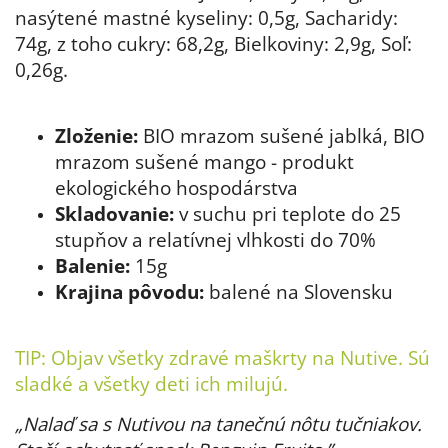
nasýtené mastné kyseliny: 0,5g, Sacharidy:
74g, z toho cukry: 68,2g, Bielkoviny: 2,9g, Soľ:
0,26g.
Zloženie:
BIO mrazom sušené jablká, BIO
mrazom sušené mango - produkt
ekologického hospodárstva
Skladovanie:
v suchu pri teplote do 25
stupňov a relatívnej vlhkosti do 70%
Balenie:
15g
Krajina pôvodu:
balené na Slovensku
TIP: Objav všetky
zdravé maškrty
na Nutive. Sú
sladké a všetky deti ich milujú.
„Nalaď sa s Nutivou na tanečnú nôtu tučniakov.