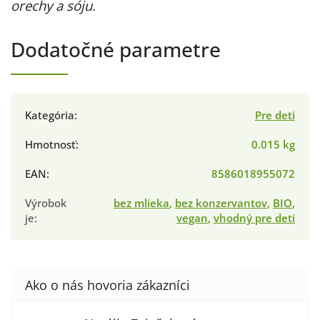
orechy a sóju.
Dodatočné parametre
Kategória
:
Pre deti
Hmotnosť
:
0.015 kg
EAN
:
8586018955072
Výrobok
bez mlieka
,
bez konzervantov
,
BIO
,
je
:
vegan
,
vhodný pre deti