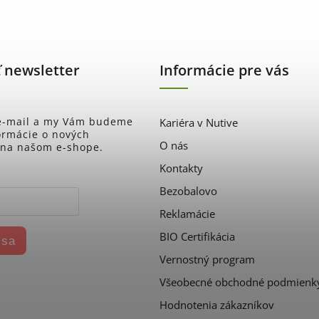
 newsletter
Informácie pre vás
 e-mail a my Vám budeme
Kariéra v Nutive
formácie o nových
O nás
 na našom e-shope.
Kontakty
Bezobalovo
Reklamácie
BIO Certifikácia
 sa
Vernostný program
Všeobecné obchodné podmienk
Hodnotenia zákazníkov