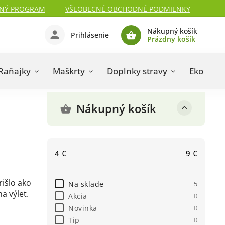
NÝ PROGRAM
VŠEOBECNÉ OBCHODNÉ PODMIENKY
Nákupný košík
Prihlásenie
Prázdny košík
Raňajky
Maškrty
Doplnky stravy
Eko kozm
Nákupný košík
4
€
9
€
rišlo ako
Na sklade
5
a výlet.
Akcia
0
Novinka
0
Tip
0