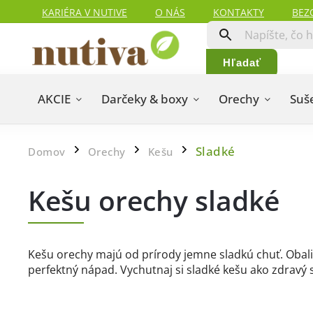
KARIÉRA V NUTIVE
O NÁS
KONTAKTY
BEZ
HODNOTENIA ZÁKAZNÍKOV
MAPA SERVERU
Hľadať
AKCIE
Darčeky & boxy
Orechy
Suš
Sladké
Domov
Orechy
Kešu
/
/
/
Kešu orechy sladké
Kešu orechy majú od prírody jemne sladkú chuť. Obali
perfektný nápad. Vychutnaj si sladké kešu ako zdravý 