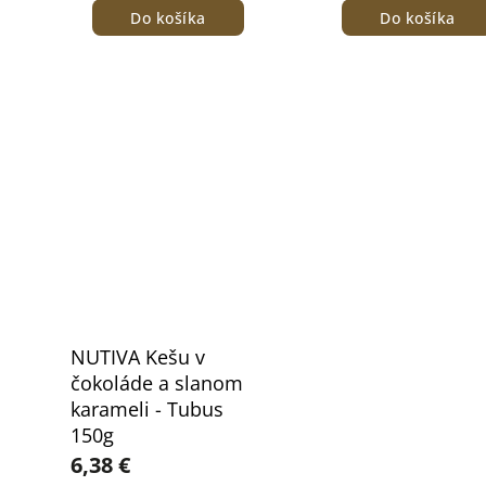
Do košíka
Do košíka
NUTIVA Kešu v
čokoláde a slanom
karameli - Tubus
150g
6,38 €