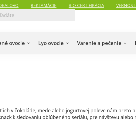
OBALOVO
REKLAMÁCIE
BIO CERTIFIKÁCIA
VERNOST
ené ovocie
Lyo ovocie
Varenie a pečenie
ť ich v čokoláde, mede alebo jogurtovej poleve nám preto p
snack k sledovaniu obľúbeného seriálu, pre návštevu alebo n