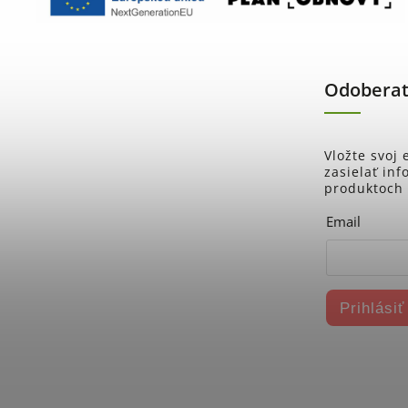
Odoberať
Vložte svoj
zasielať in
produktoch
Email
Prihlásiť