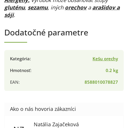
gluténu
,
sezamu
, iných
orechov
a
arašidov a
sóji
.
Dodatočné parametre
Kategória
:
Kešu orechy
Hmotnosť
:
0.2 kg
EAN
:
8588010078827
Natália Zajačeková