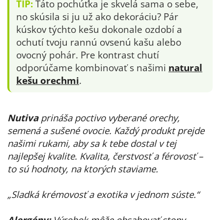
TIP:
Táto pochúťka je skvelá sama o sebe,
no skúsila si ju už ako dekoráciu? Pár
kúskov týchto kešu dokonale ozdobí a
ochutí tvoju rannú ovsenú kašu alebo
ovocný pohár. Pre kontrast chutí
odporúčame kombinovať s našimi
natural
kešu orechmi
.
Nutiva
prináša poctivo vyberané orechy,
semená a sušené ovocie. Každý produkt prejde
našimi rukami, aby sa k tebe dostal v tej
najlepšej kvalite. Kvalita, čerstvosť a férovosť –
to sú hodnoty, na ktorých staviame.
„Sladká krémovosť a exotika v jednom súste.“
Alergény:
Výrobok môže obsahovať stopy