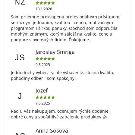
NZ
13.1.2026
Som príjemne prekvapená profesionálnym prístupom,
serióznym jednaním, kvalitou i cenou, motivačným
programom i šírkou ponuky. Obchod som odporučila
mnohým známym, ktorým záleží na kvalite, cene a
podpore slovenských firiem. Ďakujeme.
Jaroslav Smriga
JS
9.8.2025
Jednoduchy vyber, rychle vybavenie, slusna kvalita,
pohodlny odber - som spokojny.
Jozef
J
7.6.2025
Rád u Vás nakupujem, oceňujem rýchle dodanie,
dobré ceny a spoľahlivé zabalenie produktov 👍
Anna Sosová