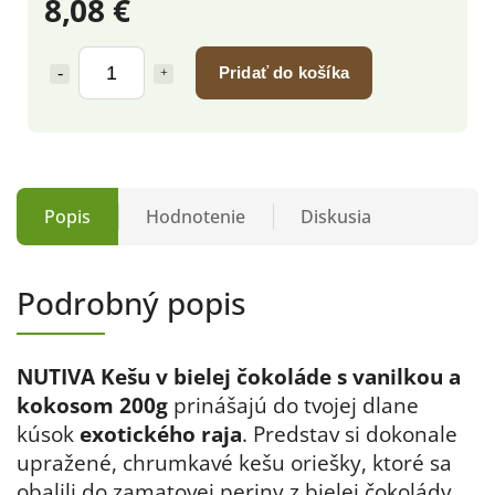
8,08 €
Pridať do košíka
Popis
Hodnotenie
Diskusia
Podrobný popis
NUTIVA Kešu v bielej čokoláde s vanilkou a
kokosom 200g
prinášajú do tvojej dlane
kúsok
exotického raja
. Predstav si dokonale
upražené, chrumkavé kešu oriešky, ktoré sa
obalili do zamatovej periny z bielej čokolády.