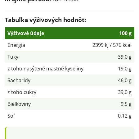
Tabuľka výživových hodnôt:
Výživové údaje
100 g
Energia
2399 kJ / 576 kcal
Tuky
39,0 g
z toho nasýtené mastné kyseliny
19,0 g
Sacharidy
46,0 g
z toho cukry
39,0 g
Bielkoviny
9,5 g
Soľ
0,12 g