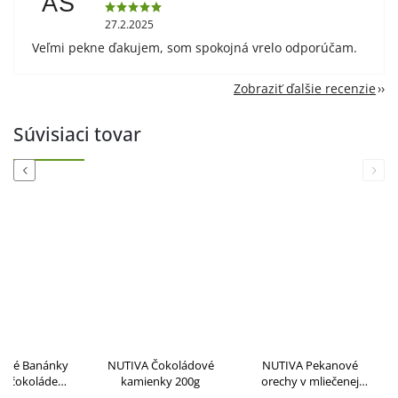
AS
27.2.2025
Veľmi pekne ďakujem, som spokojná vrelo odporúčam.
Zobraziť ďalšie recenzie
Súvisiaci tovar
Previous
Next
A Želé Banánky
NUTIVA Čokoládové
NUTIVA Pekanové
rkej čokoláde
kamienky 200g
orechy v mliečenej
200g
čokoláde a kakau