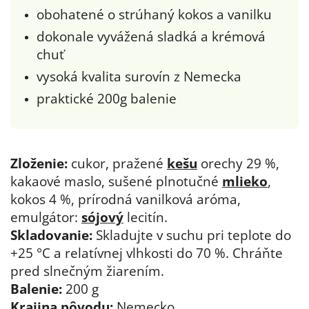
obohatené o strúhaný kokos a vanilku
dokonale vyvážená sladká a krémová
chuť
vysoká kvalita surovín z Nemecka
praktické 200g balenie
Zloženie:
cukor, pražené
kešu
orechy 29 %,
kakaové maslo, sušené plnotučné
mlieko
,
kokos 4 %, prírodná vanilková aróma,
emulgátor:
sójový
lecitín.
Skladovanie:
Skladujte v suchu pri teplote do
+25 °C a relatívnej vlhkosti do 70 %. Chráňte
pred slnečným žiarením.
Balenie:
200 g
Krajina pôvodu:
Nemecko