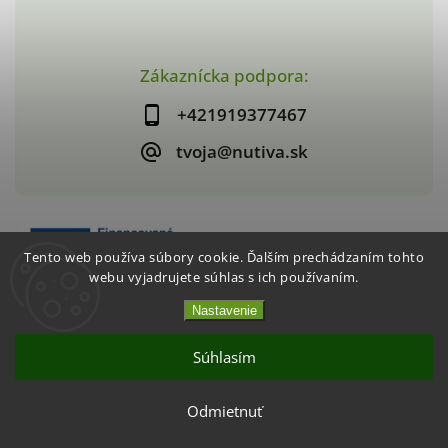
Zákaznícka podpora:
+421919377467
tvoja@nutiva.sk
Tento web používa súbory cookie. Ďalším prechádzaním tohto
webu vyjadrujete súhlas s ich používaním.
Nastavenie
Copyright 2026
nutiva.sk
. Všetky práva vyhradené.
Vytvořil
Shoptet
| Design
Shoptak.cz
Súhlasím
Akcia 2+1 Chrumkavé jahody / mango
Odmietnuť
CHCEM VYUŽIŤ AKCIU