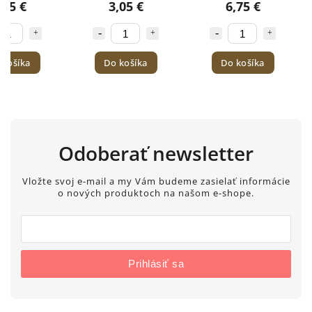
5,25 €
3,05 €
6,75 €
200g
Do košíka
Do košíka
Do košíka
Odoberať newsletter
Vložte svoj e-mail a my Vám budeme zasielať informácie
o nových produktoch na našom e-shope.
Prihlásiť sa