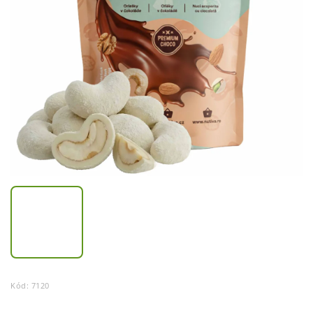
Kód:
7120