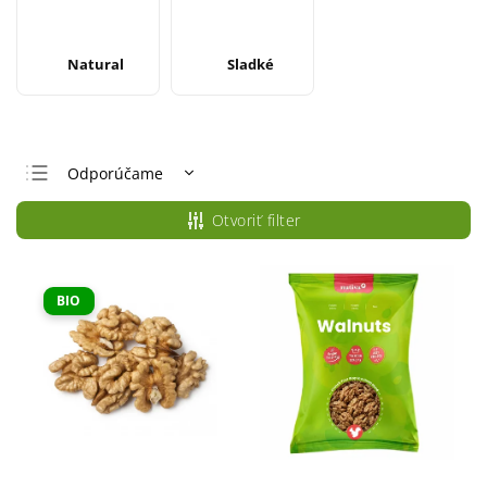
Natural
Sladké
Odporúčame
Najlacnejšie
Otvoriť filter
Najdrahšie
Najpredávanejšie
BIO
Abecedne