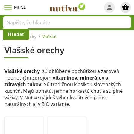
Hľadať
Domov
Orechy
Vlašské
/
/
Vlašské orechy
Vlašské orechy
sú obľúbené pochúťkou a zároveň
hodnotným zdrojom
vitamínov, minerálov a
zdravých tukov.
S
ú tradičnou klasikou slovenských
kuchýň.
Majú bohatú, jemne horkastú chuť a sú plné
výživy. V Nutive nájdeš výber kvalitných jadier,
naturálnych aj v BIO variante.