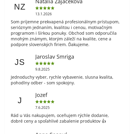
Natália Zajačeková
NZ
13.1.2026
Som príjemne prekvapená profesionálnym prístupom,
serióznym jednaním, kvalitou i cenou, motivačným
programom i šírkou ponuky. Obchod som odporučila
mnohým známym, ktorým záleží na kvalite, cene a
podpore slovenských firiem. Ďakujeme.
Jaroslav Smriga
JS
9.8.2025
Jednoduchy vyber, rychle vybavenie, slusna kvalita,
pohodlny odber - som spokojny.
Jozef
J
7.6.2025
Rád u Vás nakupujem, oceňujem rýchle dodanie,
dobré ceny a spoľahlivé zabalenie produktov 👍