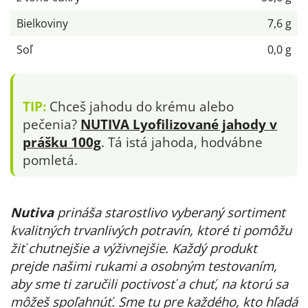
Bielkoviny
7,6 g
Soľ
0,0 g
TIP:
Chceš jahodu do krému alebo
pečenia?
NUTIVA Lyofilizované jahody v
prášku 100g
. Tá istá jahoda, hodvábne
pomletá.
Nutiva
prináša starostlivo vyberaný sortiment
kvalitných trvanlivých potravín, ktoré ti pomôžu
žiť chutnejšie a výživnejšie. Každý produkt
prejde našimi rukami a osobným testovaním,
aby sme ti zaručili poctivosť a chuť, na ktorú sa
môžeš spoľahnúť. Sme tu pre každého, kto hľadá