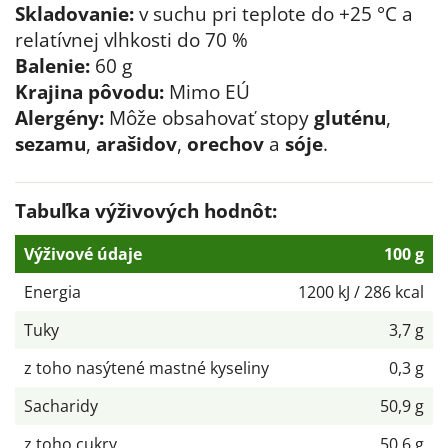
Skladovanie:
v suchu pri teplote do +25 °C a
relatívnej vlhkosti do 70 %
Balenie:
60 g
Krajina pôvodu:
Mimo EÚ
Alergény:
Môže obsahovať stopy
gluténu
,
sezamu
,
arašidov
,
orechov
a
sóje
.
Tabuľka výživových hodnôt:
Výživové údaje
100 g
Energia
1200 kJ / 286 kcal
Tuky
3,7 g
z toho nasýtené mastné kyseliny
0,3 g
Sacharidy
50,9 g
z toho cukry
50,6 g