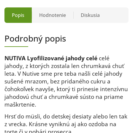
Popis
Hodnotenie
Diskusia
Podrobný popis
NUTIVA Lyofilizované jahody celé
celé
jahody, z ktorých zostala len chrumkavá chuť
leta. V Nutive sme pre teba našli
celé jahody
sušené mrazom, bez pridaného cukru a
čohokoľvek navyše
, ktorý ti prinesie intenzívnu
jahodovú chuť a chrumkavé sústo na priame
maškrtenie
.
Hrsť do müsli, do detskej desiaty alebo len tak
z vrecka. Krásne vyniknú aj ako ozdoba na
torte či v pohári prosecca.