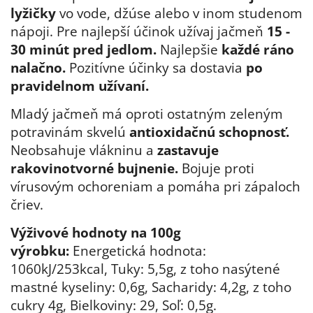
lyžičky
vo vode, džúse alebo v inom studenom
nápoji. Pre najlepší účinok užívaj jačmeň
15 -
30 minút pred jedlom.
Najlepšie
každé ráno
nalačno.
Pozitívne účinky sa dostavia
po
pravidelnom užívaní.
Mladý jačmeň má oproti ostatným zeleným
potravinám skvelú
antioxidačnú schopnosť.
Neobsahuje vlákninu a
zastavuje
rakovinotvorné bujnenie.
Bojuje proti
vírusovým ochoreniam a pomáha pri zápaloch
čriev.
Výživové hodnoty na 100g
výrobku:
Energetická hodnota:
1060kJ/253kcal, Tuky: 5,5g, z toho nasýtené
mastné kyseliny: 0,6g, Sacharidy: 4,2g, z toho
cukry 4g, Bielkoviny: 29, Soľ: 0,5g.