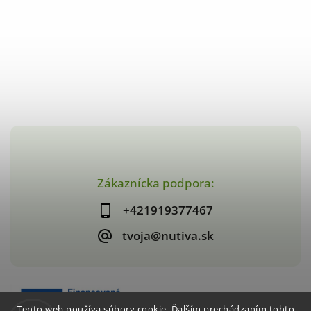
Zákaznícka podpora:
+421919377467
tvoja@nutiva.sk
Tento web používa súbory cookie. Ďalším prechádzaním tohto