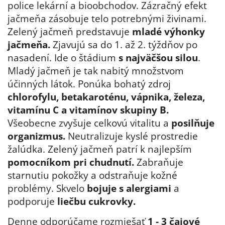
police lekární a bioobchodov. Zázračný efekt
jačmeňa zásobuje telo potrebnými živinami.
Zelený jačmeň predstavuje
mladé výhonky
jačmeňa.
Zjavujú sa do 1. až 2. týždňov po
nasadení. Ide o štádium
s najväčšou silou
.
Mladý jačmeň je tak nabitý množstvom
účinných látok. Ponúka bohatý zdroj
chlorofylu, betakaroténu, vápnika, železa,
vitamínu C a vitamínov skupiny B.
Všeobecne zvyšuje celkovú vitalitu a
posilňuje
organizmus.
Neutralizuje kyslé prostredie
žalúdka. Zelený jačmeň patrí k najlepším
pomocníkom pri chudnutí.
Zabraňuje
starnutiu pokožky a odstraňuje kožné
problémy. Skvelo
bojuje s alergiami
a
podporuje
liečbu cukrovky.
Denne odporúčame rozmiešať
1 - 3 čajové