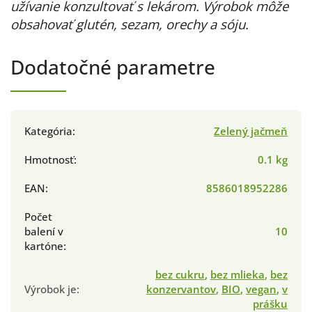
užívanie konzultovať s lekárom.
Výrobok môže
obsahovať glutén, sezam, orechy a sóju.
Dodatočné parametre
Kategória
:
Zelený jačmeň
Hmotnosť
:
0.1 kg
EAN
:
8586018952286
Počet
balení v
10
kartóne
:
bez cukru
,
bez mlieka
,
bez
Výrobok je
:
konzervantov
,
BIO
,
vegan
,
v
prášku