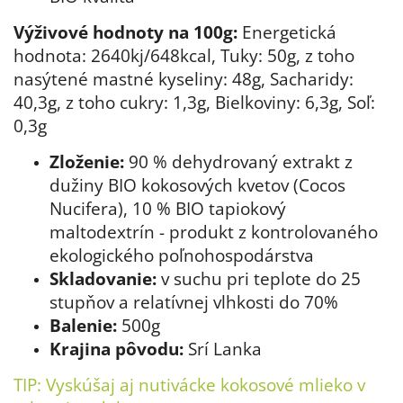
Výživové hodnoty na 100g:
Energetická
hodnota: 2640kj/648kcal, Tuky: 50g, z toho
nasýtené mastné kyseliny: 48g, Sacharidy:
40,3g, z toho cukry: 1,3g, Bielkoviny: 6,3g, Soľ:
0,3g
Zloženie:
90 % dehydrovaný extrakt z
dužiny BIO kokosových kvetov (Cocos
Nucifera), 10 % BIO tapiokový
maltodextrín - produkt z kontrolovaného
ekologického poľnohospodárstva
Skladovanie:
v suchu pri teplote do 25
stupňov a relatívnej vlhkosti do 70%
Balenie:
500g
Krajina pôvodu:
Srí Lanka
TIP: Vyskúšaj aj nutivácke
kokosové mlieko
v