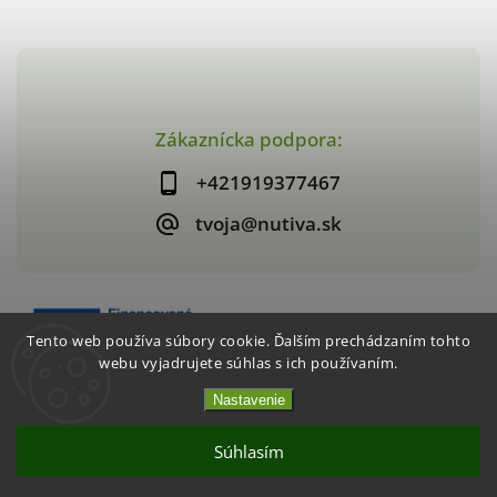
Zákaznícka podpora:
+421919377467
tvoja@nutiva.sk
Tento web používa súbory cookie. Ďalším prechádzaním tohto
webu vyjadrujete súhlas s ich používaním.
Nastavenie
Copyright 2026
nutiva.sk
. Všetky práva vyhradené.
Vytvořil
Shoptet
| Design
Shoptak.cz
Súhlasím
Akcia 2+1 Chrumkavé jahody / mango