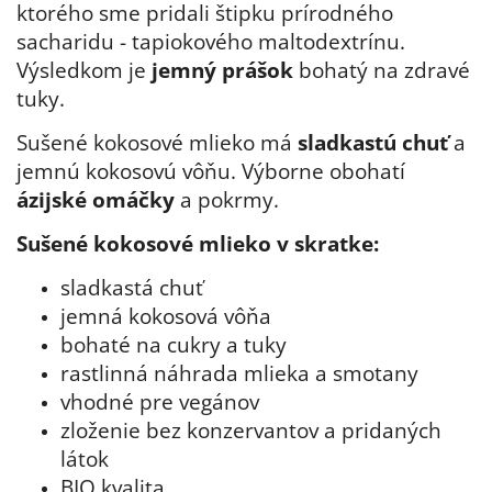
ktorého sme pridali štipku prírodného
sacharidu - tapiokového maltodextrínu.
Výsledkom je
jemný prášok
bohatý na zdravé
tuky.
Sušené kokosové mlieko má
sladkastú chuť
a
jemnú kokosovú vôňu. Výborne obohatí
ázijské omáčky
a pokrmy.
Sušené kokosové mlieko v skratke:
sladkastá chuť
jemná kokosová vôňa
bohaté na cukry a tuky
rastlinná náhrada mlieka a smotany
vhodné pre vegánov
zloženie bez konzervantov a pridaných
látok
BIO kvalita