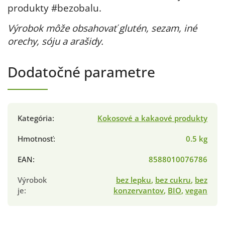
produkty #bezobalu.
Výrobok môže obsahovať glutén, sezam, iné
orechy, sóju a arašidy.
Dodatočné parametre
Kategória
:
Kokosové a kakaové produkty
Hmotnosť
:
0.5 kg
EAN
:
8588010076786
Výrobok
bez lepku
,
bez cukru
,
bez
je
:
konzervantov
,
BIO
,
vegan