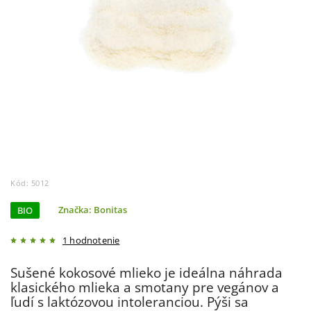
Kód:
5012
BIO
Značka:
Bonitas
1 hodnotenie
Sušené kokosové mlieko je ideálna náhrada
klasického mlieka a smotany pre vegánov a
ľudí s laktózovou intoleranciou. Pýši sa