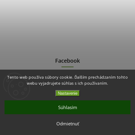
Facebook
Tento web používa súbory cookie. Ďalším prechádzaním tohto
webu vyjadrujete súhlas s ich používaním.
Nastavenie
Súhlasím
Akcia 2+1 Chrumkavé jahody / mango
Odmietnuť
CHCEM VYUŽIŤ AKCIU