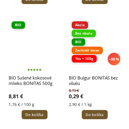
BIO
Akcia
Bez obalu
BIO
Zachráň tovar
1ks = 100g
–60 %
BIO Sušené kokosové
BIO Bulgur BONITAS bez
mlieko BONITAS 500g
obalu
0,73 €
8,81 €
0,29 €
1,76 € / 100 g
2,90 € / 1 kg
Do košíka
Do košíka