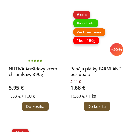
Akcia
Bez obalu
Zachráň tovar
1ks = 100g
–20 %
NUTIVA Arašidový krém
Papája plátky FARMLAND
chrumkavý 390g
bez obalu
2,11 €
5,95 €
1,68 €
1,53 € / 100 g
16,80 € / 1 kg
Do košíka
Do košíka