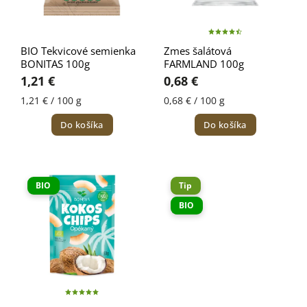
polený
1
bez palmového tuku
3
BIO Tekvicové semienka
Zmes šalátová
bez umelých farbív
3
BONITAS 100g
FARMLAND 100g
bez umelých sladidiel
2
1,21 €
0,68 €
1,21 € / 100 g
0,68 € / 100 g
Do košíka
Do košíka
BIO
Tip
BIO