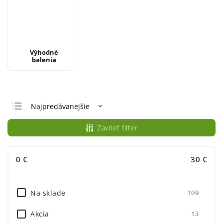
Výhodné
balenia
Najpredávanejšie
Odporúčame
Zavrieť filter
Najlacnejšie
Najdrahšie
0
€
30
€
Abecedne
Na sklade
109
Akcia
13