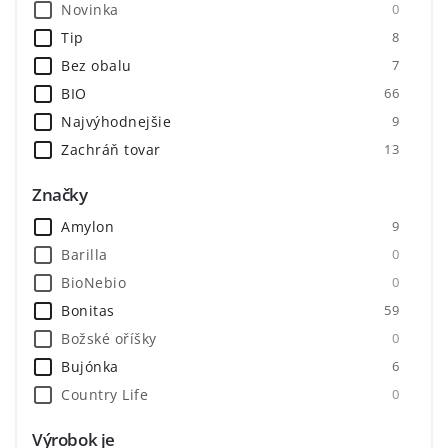
Novinka
0
Tip
8
Bez obalu
7
BIO
66
Najvýhodnejšie
9
Zachráň tovar
13
1ks = 100g
7
Značky
Amylon
9
Barilla
0
BioNebio
0
Bonitas
59
Božské oříšky
0
Bujónka
6
Country Life
0
Druid
0
Výrobok je