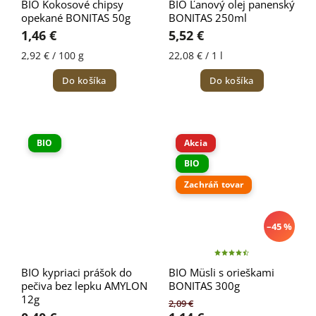
BIO Kokosové chipsy
BIO Ľanový olej panenský
opekané BONITAS 50g
BONITAS 250ml
1,46 €
5,52 €
2,92 € / 100 g
22,08 € / 1 l
Do košíka
Do košíka
BIO
Akcia
BIO
Zachráň tovar
–45 %
BIO kypriaci prášok do
BIO Müsli s orieškami
pečiva bez lepku AMYLON
BONITAS 300g
12g
2,09 €