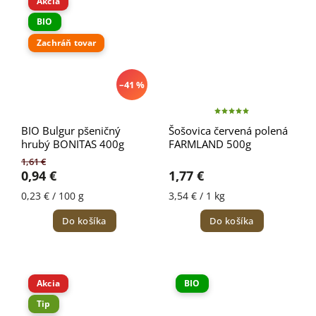
Akcia
BIO
Zachráň tovar
–41 %
BIO Bulgur pšeničný
Šošovica červená polená
hrubý BONITAS 400g
FARMLAND 500g
1,61 €
0,94 €
1,77 €
0,23 € / 100 g
3,54 € / 1 kg
Do košíka
Do košíka
Akcia
BIO
Tip