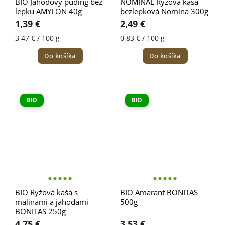
BIO Jahodový puding bez
NOMINAL Ryžová kaša
lepku AMYLON 40g
bezlepková Nomina 300g
1,39 €
2,49 €
3,47 € / 100 g
0,83 € / 100 g
Do košíka
Do košíka
BIO
BIO
BIO Ryžová kaša s
BIO Amarant BONITAS
malinami a jahodami
500g
BONITAS 250g
4,75 €
3,53 €