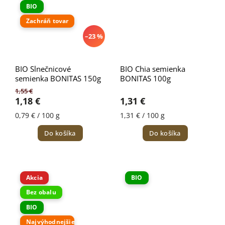
BIO
Zachráň tovar
–23 %
BIO Slnečnicové
BIO Chia semienka
semienka BONITAS 150g
BONITAS 100g
1,55 €
1,18 €
1,31 €
0,79 € / 100 g
1,31 € / 100 g
Do košíka
Do košíka
Akcia
BIO
Bez obalu
BIO
Najvýhodnejšie