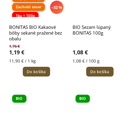
Zachráň tovar
–32 %
1ks = 100g
BONITAS BIO Kakaové
BIO Sezam lúpaný
bôby sekané pražené bez
BONITAS 100g
obalu
1,76 €
1,19 €
1,08 €
11,90 € / 1 kg
1,08 € / 100 g
Do košíka
Do košíka
BIO
BIO