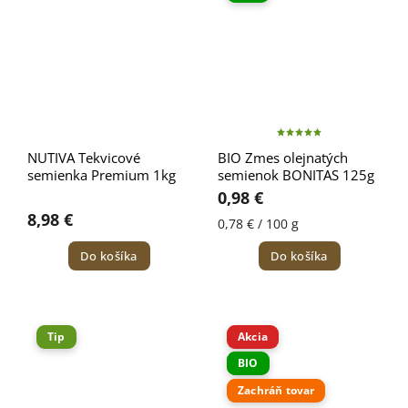
NUTIVA Tekvicové
BIO Zmes olejnatých
semienka Premium 1kg
semienok BONITAS 125g
0,98 €
8,98 €
0,78 € / 100 g
Do košíka
Do košíka
Tip
Akcia
BIO
Zachráň tovar