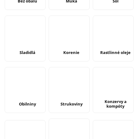
Bez obalu
Múka
Soľ
Sladidlá
Korenie
Rastlinné oleje
Konzervy a
Obilniny
Strukoviny
kompóty