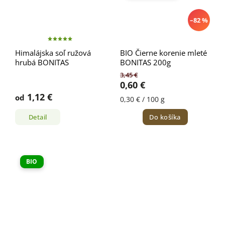
–82 %
Himalájska soľ ružová
BIO Čierne korenie mleté
hrubá BONITAS
BONITAS 200g
3,45 €
0,60 €
1,12 €
od
0,30 € / 100 g
Detail
Do košíka
BIO