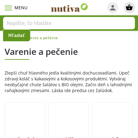
Hľadať
Domov
Varenie a pečenie
/
Varenie a pečenie
Zlepši chuť hlavného jedla kvalitnými dochucovadlami. Upeč
zdravý koláč s kakaovými a kokosovými produktmi. Vytváraj
neobyčajné chute šalátov s BIO olejmi. Začni deň s lahodnými
raňajkovými zmesami. Láska ide predsa cez žalúdok.