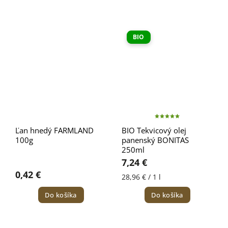
BIO
Ľan hnedý FARMLAND
BIO Tekvicový olej
100g
panenský BONITAS
250ml
7,24 €
0,42 €
28,96 € / 1 l
Do košíka
Do košíka