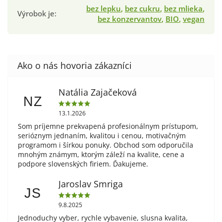
bez lepku
,
bez cukru
,
bez mlieka
,
Výrobok je
:
bez konzervantov
,
BIO
,
vegan
Natália Zajačeková
NZ
13.1.2026
Som príjemne prekvapená profesionálnym prístupom,
serióznym jednaním, kvalitou i cenou, motivačným
programom i šírkou ponuky. Obchod som odporučila
mnohým známym, ktorým záleží na kvalite, cene a
podpore slovenských firiem. Ďakujeme.
Jaroslav Smriga
JS
9.8.2025
Jednoduchy vyber, rychle vybavenie, slusna kvalita,