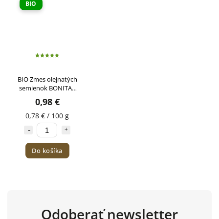
BIO
BIO Zmes olejnatých
semienok BONITAS
125g
0,98 €
0,78 € / 100 g
Do košíka
Odoberať newsletter