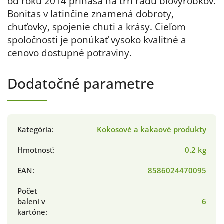
od roku 2014 prináša na trh radu biovýrobkov.
Bonitas v latinčine znamená dobroty,
chuťovky, spojenie chuti a krásy. Cieľom
spoločnosti je ponúkať vysoko kvalitné a
cenovo dostupné potraviny.
Dodatočné parametre
Kategória
:
Kokosové a kakaové produkty
Hmotnosť
:
0.2 kg
EAN
:
8586024470095
Počet
balení v
6
kartóne
: