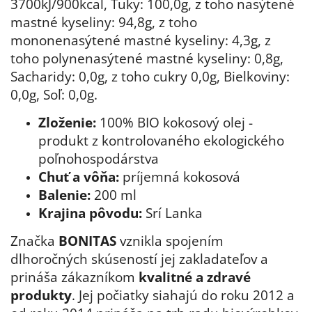
3700kJ/900kcal, Tuky: 100,0g, z toho nasýtené
mastné kyseliny: 94,8g, z toho
mononenasýtené mastné kyseliny: 4,3g, z
toho polynenasýtené mastné kyseliny: 0,8g,
Sacharidy: 0,0g, z toho cukry 0,0g, Bielkoviny:
0,0g, Soľ: 0,0g.
Zloženie:
100% BIO kokosový olej -
produkt z kontrolovaného ekologického
poľnohospodárstva
Chuť a vôňa:
príjemná
kokosová
Balenie:
200 ml
Krajina pôvodu:
Srí Lanka
Značka
BONITAS
vznikla spojením
dlhoročných skúseností jej zakladateľov a
prináša zákazníkom
kvalitné a zdravé
produkty
. Jej počiatky siahajú do roku 2012 a