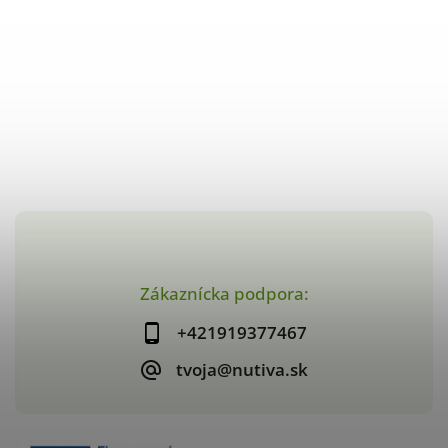
Zákaznícka podpora:
+421919377467
tvoja@nutiva.sk