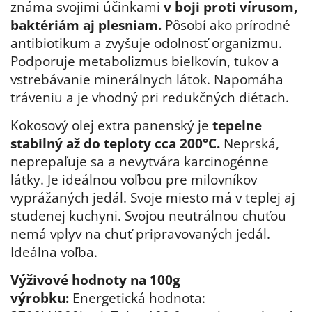
známa svojimi účinkami
v boji proti vírusom,
baktériám aj plesniam.
Pôsobí ako prírodné
antibiotikum a zvyšuje odolnosť organizmu.
Podporuje metabolizmus bielkovín, tukov a
vstrebávanie minerálnych látok. Napomáha
tráveniu a je vhodný pri redukčných diétach.
Kokosový olej extra panenský je
tepelne
stabilný až do teploty cca 200°C.
Neprská,
neprepaľuje sa a nevytvára karcinogénne
látky. Je ideálnou voľbou pre milovníkov
vyprážaných jedál. Svoje miesto má v teplej aj
studenej kuchyni. Svojou neutrálnou chuťou
nemá vplyv na chuť pripravovaných jedál.
Ideálna voľba.
Výživové hodnoty na 100g
výrobku:
Energetická hodnota: