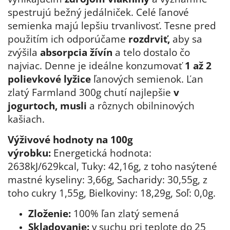
spestrujú bežný jedálniček. Celé ľanové
semienka majú lepšiu trvanlivosť. Tesne pred
použitím ich odporúčame
rozdrviť,
aby sa
zvýšila
absorpcia žívín
a telo dostalo čo
najviac. Denne je ideálne konzumovať
1 až 2
polievkové lyžice
ľanových semienok. Ľan
zlatý Farmland 300g chutí najlepšie
v
jogurtoch, musli
a rôznych obilninových
kašiach.
Výživové hodnoty na 100g
výrobku:
Energetická hodnota:
2638kJ/629kcal, Tuky: 42,16g, z toho nasýtené
mastné kyseliny: 3,66g, Sacharidy: 30,55g, z
toho cukry 1,55g, Bielkoviny: 18,29g, Soľ: 0,0g.
Zloženie:
100% ľan zlatý semená
Skladovanie:
v suchu pri teplote do 25