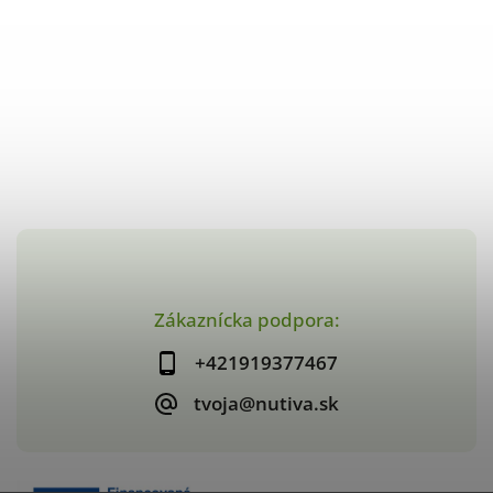
Zákaznícka podpora:
+421919377467
tvoja@nutiva.sk