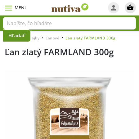
Hľadať
Domov
Raňajky
Ľanové
Ľan zlatý FARMLAND 300g
/
/
/
Ľan zlatý FARMLAND 300g