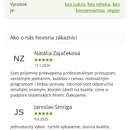
Výrobok
bez cukru
,
bez mlieka
,
bez
je
:
konzervantov
,
vegan
Natália Zajačeková
NZ
13.1.2026
Som príjemne prekvapená profesionálnym prístupom,
serióznym jednaním, kvalitou i cenou, motivačným
programom i šírkou ponuky. Obchod som odporučila
mnohým známym, ktorým záleží na kvalite, cene a
podpore slovenských firiem. Ďakujeme.
Jaroslav Smriga
JS
9.8.2025
Jednoduchy vyber, rychle vybavenie, slusna kvalita,