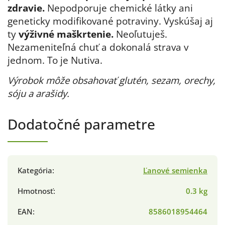
zdravie.
Nepodporuje chemické látky ani
geneticky modifikované potraviny. Vyskúšaj aj
ty
výživné maškrtenie.
Neoľutuješ.
Nezameniteľná chuť a dokonalá strava v
jednom. To je Nutiva.
Výrobok môže obsahovať glutén, sezam, orechy,
sóju a arašidy.
Dodatočné parametre
Kategória
:
Ľanové semienka
Hmotnosť
:
0.3 kg
EAN
:
8586018954464