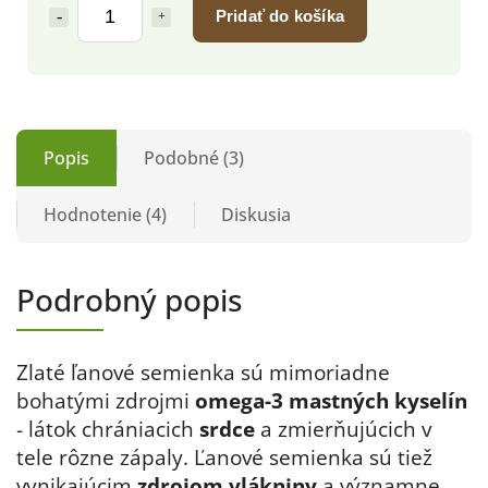
Pridať do košíka
Popis
Podobné (3)
Hodnotenie (4)
Diskusia
Podrobný popis
Zlaté ľanové semienka sú mimoriadne
bohatými zdrojmi
omega-3 mastných kyselín
- látok chrániacich
srdce
a zmierňujúcich v
tele rôzne zápaly. Ľanové semienka sú tiež
vynikajúcim
zdrojom vlákniny
a významne