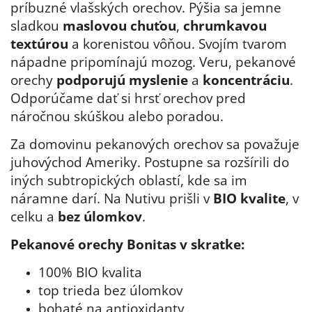
príbuzné vlašských orechov. Pýšia sa jemne
sladkou
maslovou chuťou
,
chrumkavou
textúrou
a korenistou vôňou. Svojím tvarom
nápadne pripomínajú mozog. Veru, pekanové
orechy
podporujú myslenie
a
koncentráciu
.
Odporúčame dať si hrsť orechov pred
náročnou skúškou alebo poradou.
Za domovinu pekanových orechov sa považuje
juhovýchod Ameriky. Postupne sa rozšírili do
iných subtropických oblastí, kde sa im
náramne darí. Na Nutivu prišli v
BIO kvalite
, v
celku a
bez úlomkov
.
Pekanové orechy Bonitas v skratke:
100% BIO kvalita
top trieda bez úlomkov
bohaté na antioxidanty