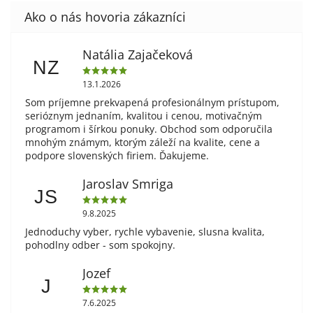
Natália Zajačeková
NZ
13.1.2026
Som príjemne prekvapená profesionálnym prístupom,
serióznym jednaním, kvalitou i cenou, motivačným
programom i šírkou ponuky. Obchod som odporučila
mnohým známym, ktorým záleží na kvalite, cene a
podpore slovenských firiem. Ďakujeme.
Jaroslav Smriga
JS
9.8.2025
Jednoduchy vyber, rychle vybavenie, slusna kvalita,
pohodlny odber - som spokojny.
Jozef
J
7.6.2025