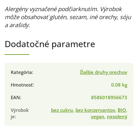
Alergény vyznačené podčiarknutím. Výrobok
môže obsahovať glutén, sezam, iné orechy, sóju
a arašidy.
Dodatočné parametre
Kategória
:
Ďalšie druhy orechov
Hmotnosť
:
0.08 kg
EAN
:
8586018956673
Výrobok
bez cukru
,
bez konzervantov
,
BIO
,
je
:
vegan
,
nesolený