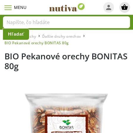
Hľadať
Domov
Orechy
Ďalšie druhy orechov
/
/
/
BIO Pekanové orechy BONITAS 80g
BIO Pekanové orechy BONITAS
80g