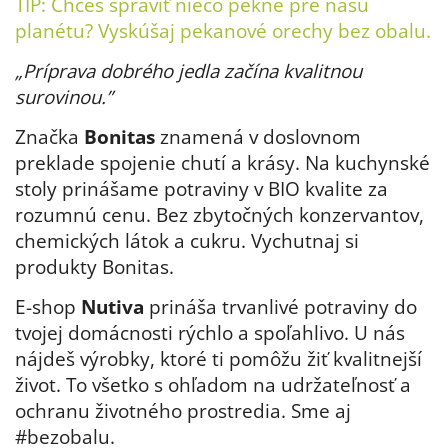
TIP: Chceš spraviť niečo pekné pre našu
planétu? Vyskúšaj
pekanové orechy bez obalu
.
„Príprava dobrého jedla začína kvalitnou
surovinou.”
Značka
Bonitas
znamená v doslovnom
preklade spojenie chutí a krásy. Na kuchynské
stoly prinášame potraviny v BIO kvalite za
rozumnú cenu. Bez zbytočných konzervantov,
chemických látok a cukru. Vychutnaj si
produkty Bonitas.
E-shop
Nutiva
prináša trvanlivé potraviny do
tvojej domácnosti rýchlo a spoľahlivo. U nás
nájdeš výrobky, ktoré ti pomôžu žiť kvalitnejší
život. To všetko s ohľadom na udržateľnosť a
ochranu životného prostredia. Sme aj
#bezobalu.