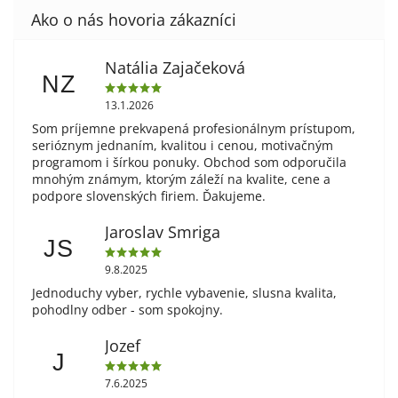
Natália Zajačeková
NZ
13.1.2026
Som príjemne prekvapená profesionálnym prístupom,
serióznym jednaním, kvalitou i cenou, motivačným
programom i šírkou ponuky. Obchod som odporučila
mnohým známym, ktorým záleží na kvalite, cene a
podpore slovenských firiem. Ďakujeme.
Jaroslav Smriga
JS
9.8.2025
Jednoduchy vyber, rychle vybavenie, slusna kvalita,
pohodlny odber - som spokojny.
Jozef
J
7.6.2025