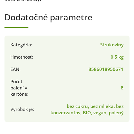
Dodatočné parametre
Kategória
:
Strukoviny
Hmotnosť
:
0.5 kg
EAN
:
8586018950671
Počet
balení v
8
kartóne
:
bez cukru, bez mlieka, bez
Výrobok je
:
konzervantov, BIO, vegan, polený