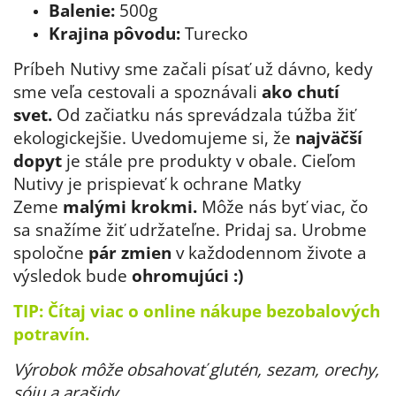
Balenie:
500g
Krajina pôvodu:
Turecko
Príbeh Nutivy sme začali písať už dávno, kedy
sme veľa cestovali a spoznávali
ako chutí
svet.
Od začiatku nás sprevádzala túžba žiť
ekologickejšie. Uvedomujeme si, že
najväčší
dopyt
je stále pre produkty v obale. Cieľom
Nutivy je prispievať k ochrane Matky
Zeme
malými krokmi.
Môže nás byť viac, čo
sa snažíme žiť udržateľne. Pridaj sa. Urobme
spoločne
pár zmien
v každodennom živote a
výsledok bude
ohromujúci :)
TIP: Čítaj viac
o online nákupe bezobalových
potravín.
Výrobok môže obsahovať glutén, sezam, orechy,
sóju a arašidy.