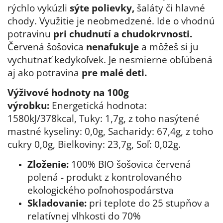
rýchlo vykúzli
sýte polievky,
šaláty či hlavné
chody. Využitie je neobmedzené. Ide o vhodnú
potravinu
pri chudnutí a chudokrvnosti.
Červená šošovica
nenafukuje
a môžeš si ju
vychutnať kedykoľvek. Je nesmierne obľúbená
aj ako potravina
pre malé deti.
Výživové hodnoty na 100g
výrobku:
Energetická hodnota:
1580kJ/378kcal, Tuky: 1,7g, z toho nasýtené
mastné kyseliny: 0,0g, Sacharidy: 67,4g, z toho
cukry 0,0g, Bielkoviny: 23,7g, Soľ: 0,02g.
Zloženie:
100% BIO šošovica červená
polená - produkt z kontrolovaného
ekologického poľnohospodárstva
Skladovanie:
pri teplote do 25 stupňov a
relatívnej vlhkosti do 70%