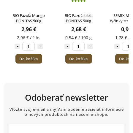
BIO Fazuľa Mungo
BIO Fazuľa biela
SEMIX Mini
BONITAS 500g
BONITAS 500g
tyčinky stru
55g
2,96 €
2,68 €
0,98
2,96 € / 1 ks
0,54 € / 100 g
1,78 € / 
Do košíka
Do košíka
Do koš
Odoberať newsletter
Vložte svoj e-mail a my Vám budeme zasielať informácie
o nových produktoch na našom e-shope.