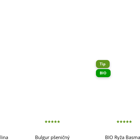
Tip
BIO
lina
Bulgur pšeničný
BIO Ryža Basma