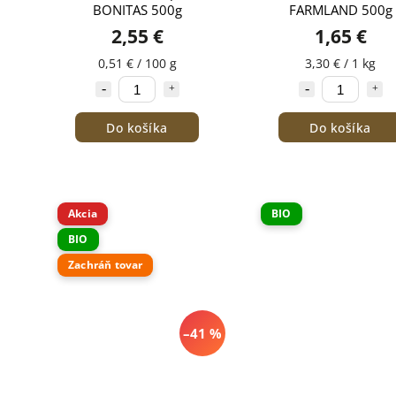
BONITAS 500g
FARMLAND 500g
2,55 €
1,65 €
0,51 € / 100 g
3,30 € / 1 kg
Do košíka
Do košíka
Akcia
BIO
BIO
Zachráň tovar
–41 %