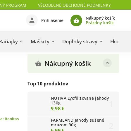
NÝ PROGRAM
VŠEOBECNÉ OBCHODNÉ PODMIENKY
Nákupný košík
Prihlásenie
Prázdny košík
Raňajky
Maškrty
Doplnky stravy
Eko kozm
Nákupný košík
Top 10 produktov
NUTIVA Lyofilizované jahody
130g
9,98 €
ka:
Bonitas
FARMLAND Jahody sušené
mrazom 90g
6,99 €