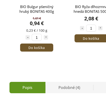
BIO Bulgur pšeničný
BIO Ryža dlhozrnn
hrubý BONITAS 400g
hnedá BONITAS 50
2,08 €
1,61 €
0,94 €
0,23 € / 100 g
Do košíka
Do košíka
Popis
Podobné (4)