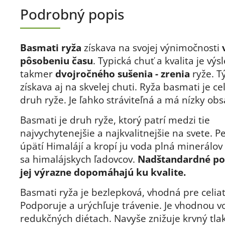
Podrobný popis
Basmati ryža
získava na svojej výnimočnosti
pôsobeniu času
. Typická chuť a kvalita je vý
takmer
dvojročného sušenia - zrenia
ryže. 
získava aj na skvelej chuti. Ryža basmati je c
druh ryže. Je ľahko stráviteľná a má nízky obsa
Basmati je druh ryže, ktorý patrí medzi tie
najvychytenejšie a najkvalitnejšie na svete.
Pe
úpätí Himalájí a kropí ju voda plná minerálov 
sa himalájskych ľadovcov.
Nadštandardné p
jej výrazne dopomáhajú ku kvalite.
Basmati ryža je bezlepková, vhodná pre celiat
Podporuje a urýchľuje trávenie. Je vhodnou v
redukčných diétach. Navyše znižuje krvný tla