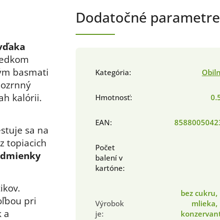
Dodatočné parametre
vďaka
sledkom
Tým basmati
Kategória
:
Obil
elozrnný
h kalórii.
Hmotnosť
:
0.
EAN
:
8588005042
stuje sa na
z topiacich
Počet
odmienky
balení v
kartóne
:
ikov.
bez cukru,
oľbou pri
Výrobok
mlieka,
k a
je
:
konzervant