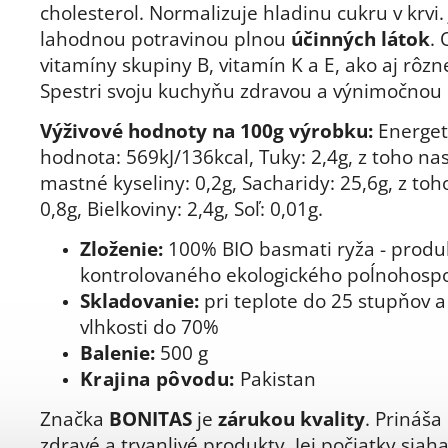
cholesterol. Normalizuje hladinu cukru v krvi
lahodnou potravinou plnou
účinných látok
.
vitamíny skupiny B, vitamín K a E, ako aj rôzn
Spestri svoju kuchyňu zdravou a výnimočnou 
Výživové hodnoty na 100g výrobku:
Energet
hodnota: 569kJ/136kcal, Tuky: 2,4g, z toho na
mastné kyseliny: 0,2g, Sacharidy: 25,6g, z toh
0,8g, Bielkoviny: 2,4g, Soľ: 0,01g.
Zloženie:
100% BIO basmati ryža - produ
kontrolovaného ekologického poĺnohosp
Skladovanie:
pri teplote do 25 stupňov a 
vlhkosti do 70%
Balenie:
500 g
Krajina pôvodu:
Pakistan
Značka
BONITAS
je
zárukou kvality
. Prináša
zdravé a trvanlivé produkty. Jej počiatky siah