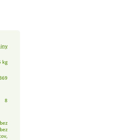
niny
5 kg
369
8
 bez
 bez
ov,