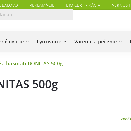
OBALOVO
REKLAMÁCIE
BIO CERTIFIKÁCIA
VERNOST
ené ovocie
Lyo ovocie
Varenie a pečenie
ža basmati BONITAS 500g
NITAS 500g
Znač