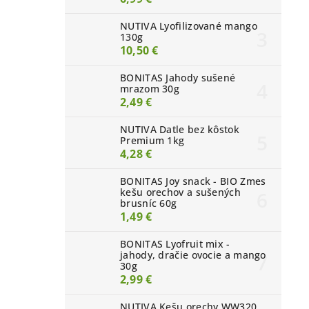
NUTIVA Lyofilizované mango
130g
10,50 €
BONITAS Jahody sušené
mrazom 30g
2,49 €
NUTIVA Datle bez kôstok
Premium 1kg
4,28 €
BONITAS Joy snack - BIO Zmes
kešu orechov a sušených
brusníc 60g
1,49 €
BONITAS Lyofruit mix -
jahody, dračie ovocie a mango
30g
2,99 €
NUTIVA Kešu orechy WW320