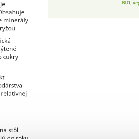
BIO, v
.
Je
 Obsahuje
e minerály.
ryžou.
ická
sýtené
o cukry
kt
odárstva
relatívnej
 na stôl
ajú do roku