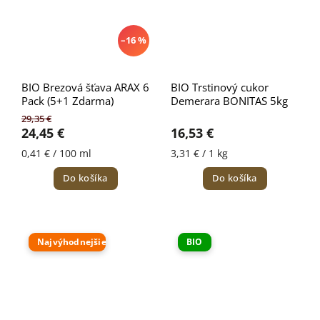
–16 %
BIO Brezová šťava ARAX 6
BIO Trstinový cukor
Pack (5+1 Zdarma)
Demerara BONITAS 5kg
29,35 €
24,45 €
16,53 €
0,41 € / 100 ml
3,31 € / 1 kg
Do košíka
Do košíka
Najvýhodnejšie
BIO