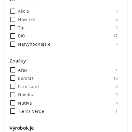
Akcia
0
Novinka
0
Tip
2
BIO
17
Najvýhodnejšie
6
Značky
Arax
1
Bonitas
16
FarmLand
0
Nominal
0
Nutiva
6
Tierra Verde
1
Výrobok je