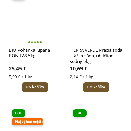
BIO Pohánka lúpaná
TIERRA VERDE Pracia sóda
BONITAS 5kg
- ťažká sóda, uhličitan
sodný 5kg
25,45 €
10,69 €
5,09 € / 1 kg
2,14 € / 1 kg
Do košíka
Do košíka
BIO
BIO
Najvýhodnejšie