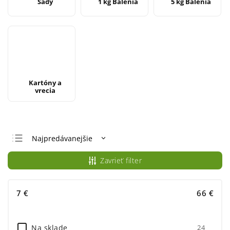
Sady
1 kg Balenia
5 kg Balenia
Kartóny a
vrecia
Najpredávanejšie
Odporúčame
Zavrieť filter
Najlacnejšie
Najdrahšie
7
€
66
€
Abecedne
Na sklade
24