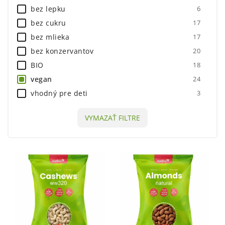
bez lepku
6
bez cukru
17
bez mlieka
17
bez konzervantov
20
BIO
18
vegan
24
vhodný pre deti
3
v prášku
1
VYMAZAŤ FILTRE
nesolený
5
blanžírovaný
1
lúpaný
2
nepražený
5
bez pridaného cukru
1