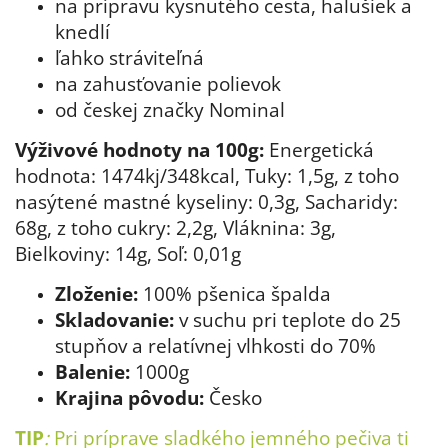
na prípravu kysnutého cesta, halušiek a
knedlí
ľahko stráviteľná
na zahusťovanie polievok
od českej značky Nominal
Výživové hodnoty na 100g:
Energetická
hodnota: 1474kj/348kcal, Tuky: 1,5g, z toho
nasýtené mastné kyseliny: 0,3g, Sacharidy:
68g, z toho cukry: 2,2g, Vláknina: 3g,
Bielkoviny: 14g, Soľ: 0,01g
Zloženie:
100% pšenica špalda
Skladovanie:
v suchu pri teplote do 25
stupňov a relatívnej vlhkosti do 70%
Balenie:
1000g
Krajina pôvodu:
Česko
TIP
:
Pri príprave sladkého jemného pečiva ti