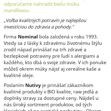
odporúčame nahradiť bielu múku
mandľovou
.
„Voľba kvalitných potravín je najlepšou
investíciou do zdravia a pohody."
Firma
Nominal
bola založená v roku 1993.
Vtedy sa z lásky k zdravému životnému štýlu
zrodil nápad prinášať na trh zdravé a
bezlepkové potraviny pre ľudí s alergiami a
každého, kto dbá o svoje zdravie. V ich ponuke
môžeš okrem múky nájsť aj cereálne kaše a
kvalitné oleje.
Poslaním
Nutivy
je prinášať zákazníkom
kvalitné produkty v BIO kvalite, raw jedlá a
doplnky stravy za dostupné ceny. Nájdeš u
nás široký sortiment produktov, od tých
klasických až po exotické pochutiny. Okrem