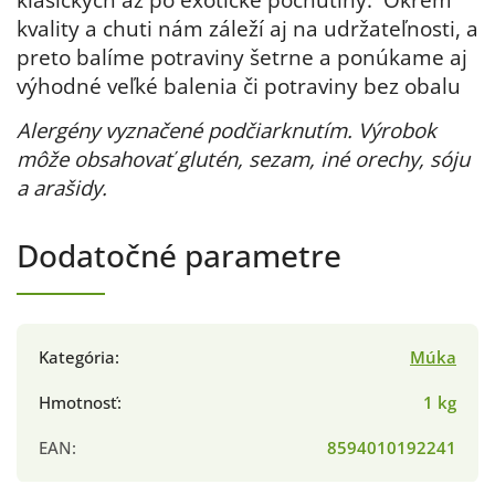
kvality a chuti nám záleží aj na udržateľnosti, a
preto balíme potraviny šetrne a ponúkame aj
výhodné veľké balenia či potraviny bez obalu
Alergény vyznačené podčiarknutím. Výrobok
môže obsahovať glutén, sezam, iné orechy, sóju
a arašidy.
Dodatočné parametre
Kategória
:
Múka
Hmotnosť
:
1 kg
EAN
:
8594010192241