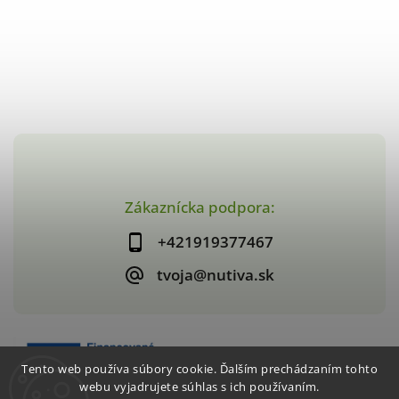
Zákaznícka podpora:
+421919377467
tvoja@nutiva.sk
Tento web používa súbory cookie. Ďalším prechádzaním tohto
webu vyjadrujete súhlas s ich používaním.