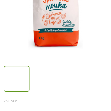
Kód:
5790