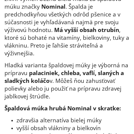
múku značky
Nominal
. Špalda je
predchodkyňou všetkých odrôd pšenice a v
súčasnosti je vyhľadávaná najmä pre svoju
výživovú hodnotu.
Má vyšší obsah otrubín
,
ktoré sú bohaté na vitamíny, bielkoviny, tuky a
vlákninu. Preto je ľahšie stráviteľná a
výživnejšia.
Hladká varianta špaldovej múky je výborná na
prípravu
palaciniek, chleba, vaflí, slaných a
sladkých koláčo
v. Môžeš ňou zahusťovať
polievky alebo ju použiť na prípravu zdravej
jablkovej štrúdle.
Špaldová múka hrubá Nominal v skratke:
zdravšia alternatíva bielej múky
vyšší obsah vlákniny a bielkovín