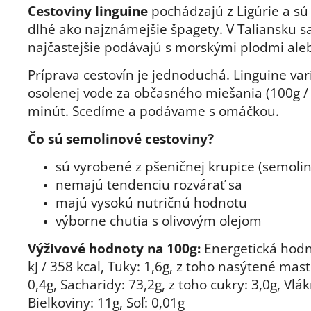
Cestoviny linguine
pochádzajú z Ligúrie a sú
dlhé ako najznámejšie špagety. V Taliansku s
najčastejšie podávajú s morskými plodmi ale
Príprava cestovín je jednoduchá. Linguine va
osolenej vode za občasného miešania (100g / 1
minút. Scedíme a podávame s omáčkou.
Čo sú semolinové cestoviny?
sú vyrobené z pšeničnej krupice (semolin
nemajú tendenciu rozvárať sa
majú vysokú nutričnú hodnotu
výborne chutia s olivovým olejom
Výživové hodnoty na 100g:
Energetická hodn
kJ / 358 kcal, Tuky: 1,6g, z toho nasýtené mast
0,4g, Sacharidy: 73,2g, z toho cukry: 3,0g, Vlák
Bielkoviny: 11g, Soľ: 0,01g