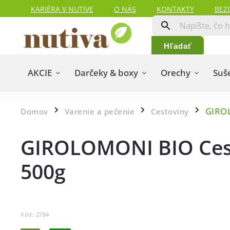
KARIÉRA V NUTIVE
O NÁS
KONTAKTY
BEZ
HODNOTENIA ZÁKAZNÍKOV
MAPA SERVERU
Hľadať
AKCIE
Darčeky & boxy
Orechy
Suš
GIROL
Domov
Varenie a pečenie
Cestoviny
/
/
/
GIROLOMONI BIO Cest
500g
Kód:
2784