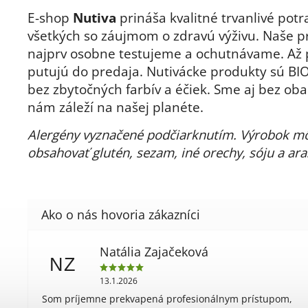
E-shop
Nutiva
prináša kvalitné trvanlivé potr
všetkých so záujmom o zdravú výživu. Naše p
najprv osobne testujeme a ochutnávame. Až
putujú do predaja. Nutivácke produkty sú BIO
bez zbytočných farbív a éčiek. Sme aj bez oba
nám záleží na našej planéte.
Alergény vyznačené podčiarknutím. Výrobok m
obsahovať glutén, sezam, iné orechy, sóju a ara
Natália Zajačeková
NZ
13.1.2026
Som príjemne prekvapená profesionálnym prístupom,