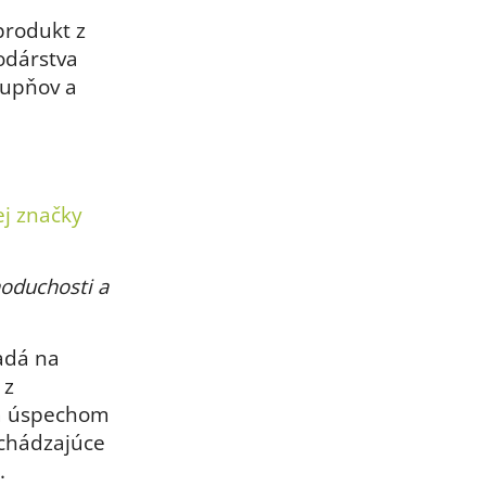
produkt z
odárstva
tupňov a
ej značky
noduchosti a
ladá na
 z
Za úspechom
ochádzajúce
.