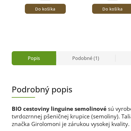
Do košíka
Do košíka
Popis
Podobné (1)
Podrobný popis
BIO cestoviny linguine
semolinové
sú vyrob
tvrdozrnnej pšeničnej krupice (semoliny). Tal
značka Girolomoni je zárukou vysokej kvality.