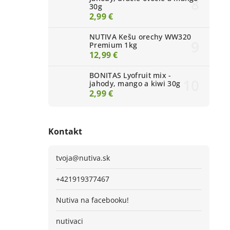
30g
2,99 €
NUTIVA Kešu orechy WW320
Premium 1kg
12,99 €
BONITAS Lyofruit mix -
jahody, mango a kiwi 30g
2,99 €
Kontakt
tvoja
@
nutiva.sk
+421919377467
Nutiva na facebooku!
nutivaci