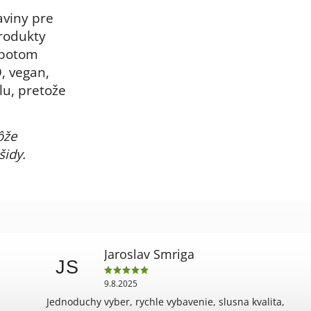
aviny pre
rodukty
 potom
, vegan,
lu, pretože
ôže
šidy.
Jaroslav Smriga
JS
9.8.2025
Jednoduchy vyber, rychle vybavenie, slusna kvalita,