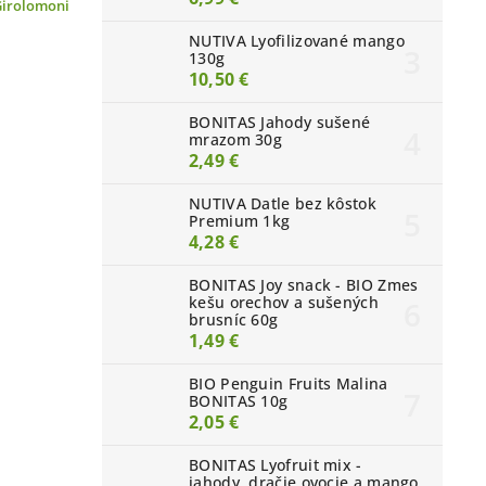
Girolomoni
NUTIVA Lyofilizované mango
130g
10,50 €
BONITAS Jahody sušené
mrazom 30g
2,49 €
NUTIVA Datle bez kôstok
Premium 1kg
4,28 €
BONITAS Joy snack - BIO Zmes
kešu orechov a sušených
brusníc 60g
1,49 €
BIO Penguin Fruits Malina
BONITAS 10g
2,05 €
BONITAS Lyofruit mix -
jahody, dračie ovocie a mango