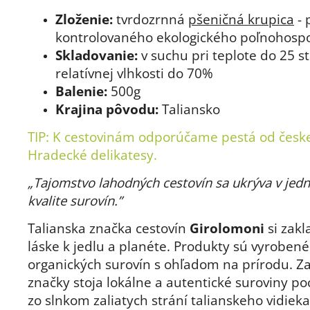
Zloženie:
tvrdozrnná
pšeničná
krupica
- 
kontrolovaného ekologického poľnohosp
Skladovanie:
v suchu pri teplote do 25 s
relatívnej vlhkosti do 70%
Balenie:
500g
Krajina pôvodu:
Taliansko
TIP: K cestovinám
odporúčame pestá
od česk
Hradecké delikatesy.
„Tajomstvo lahodných cestovín sa ukrýva v jed
kvalite surovín.”
Talianska značka cestovín
Girolomoni
si zak
láske k jedlu a planéte. Produkty sú vyrobené
organických surovín s ohľadom na prírodu. 
značky stoja lokálne a autentické suroviny p
zo slnkom zaliatych strání talianskeho vidieka