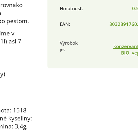
 rovnako
Hmotnosť
:
0.
a
bo pestom.
EAN
:
8032891760
ríme v
l) asi 7
Výrobok
konzervan
je
:
BIO
,
ve
y)
ota: 1518
né kyseliny:
nina: 3,4g,