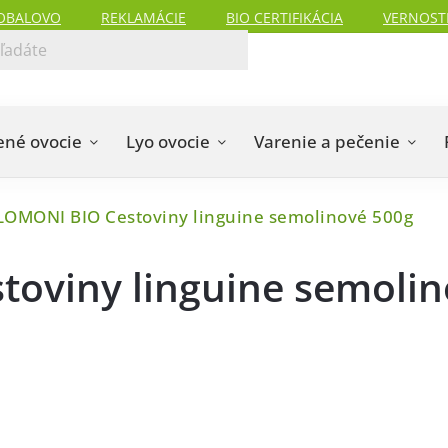
OBALOVO
REKLAMÁCIE
BIO CERTIFIKÁCIA
VERNOST
ené ovocie
Lyo ovocie
Varenie a pečenie
OMONI BIO Cestoviny linguine semolinové 500g
oviny linguine semolin