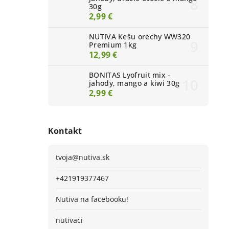
30g
2,99 €
NUTIVA Kešu orechy WW320
Premium 1kg
12,99 €
BONITAS Lyofruit mix -
jahody, mango a kiwi 30g
2,99 €
Kontakt
tvoja
@
nutiva.sk
+421919377467
Nutiva na facebooku!
nutivaci