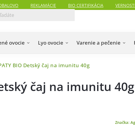
OBALOVO
REKLAMÁCIE
BIO CERTIFIKÁCIA
VERNOST
ené ovocie
Lyo ovocie
Varenie a pečenie
TY BIO Detský čaj na imunitu 40g
ský čaj na imunitu 40g
Značka:
Ag