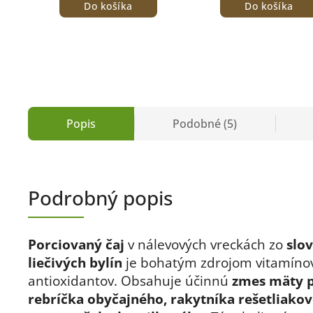
Do košíka
Do košíka
Popis
Podobné (5)
Podrobný popis
Porciovaný čaj
v nálevových vreckách zo
slo
liečivých bylín
je bohatým zdrojom vitamíno
antioxidantov. Obsahuje účinnú
zmes mäty p
rebríčka obyčajného, rakytníka rešetliako