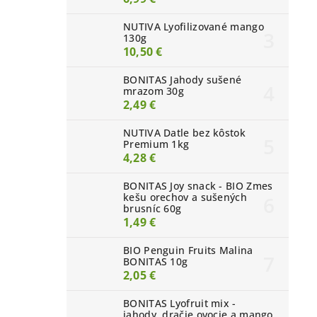
NUTIVA Lyofilizované mango
130g
10,50 €
BONITAS Jahody sušené
mrazom 30g
2,49 €
NUTIVA Datle bez kôstok
Premium 1kg
4,28 €
BONITAS Joy snack - BIO Zmes
kešu orechov a sušených
brusníc 60g
1,49 €
BIO Penguin Fruits Malina
BONITAS 10g
2,05 €
BONITAS Lyofruit mix -
jahody, dračie ovocie a mango