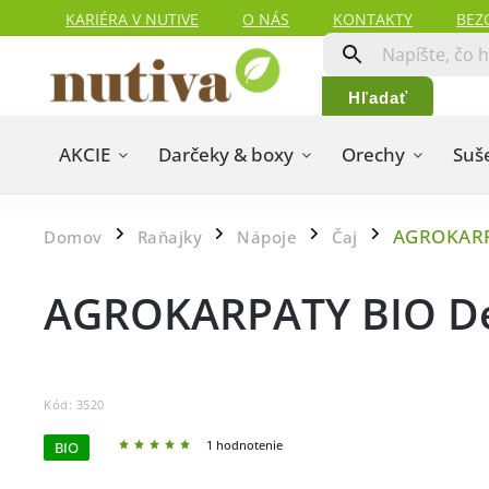
KARIÉRA V NUTIVE
O NÁS
KONTAKTY
BEZ
HODNOTENIA ZÁKAZNÍKOV
MAPA SERVERU
Hľadať
AKCIE
Darčeky & boxy
Orechy
Suš
AGROKARPA
Domov
Raňajky
Nápoje
Čaj
/
/
/
/
AGROKARPATY BIO Det
Kód:
3520
1 hodnotenie
BIO