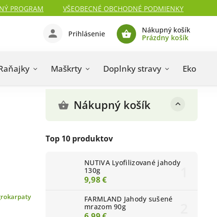
NÝ PROGRAM
VŠEOBECNÉ OBCHODNÉ PODMIENKY
Nákupný košík
Prihlásenie
Prázdny košík
Raňajky
Maškrty
Doplnky stravy
Eko kozm
Nákupný košík
Top 10 produktov
NUTIVA Lyofilizované jahody
130g
9,98 €
rokarpaty
FARMLAND Jahody sušené
mrazom 90g
6,99 €