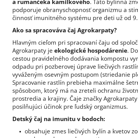
a rumančeka kamilkového
. Táto
bylinná zm
podporuje obranyschopnosť organizmu a sti
činnosť imunitného systému pre deti už od 9.
Ako sa spracováva čaj Agrokarpaty?
Hlavným cieľom pri spracovaní čaju od spoloč
Agrokarpaty je
ekologické hospodárenie
. D
cestou pravidelného dodávania kompostu vy
odpadu pri pozberovej úprave liečivých rastlí
vyváženým osevným postupom (striedanie plo
Spracovanie rastlín prebieha maximálne šet
spôsobom, ktorý má na zreteli ochranu život
prostredia a krajiny.
Čaje značky Agrokarpaty
posilňujúci účinok pre ľudský organizmus.
Detský čaj
na imunitu
v bodoch:
obsahuje zmes liečivých bylín a kvetov z