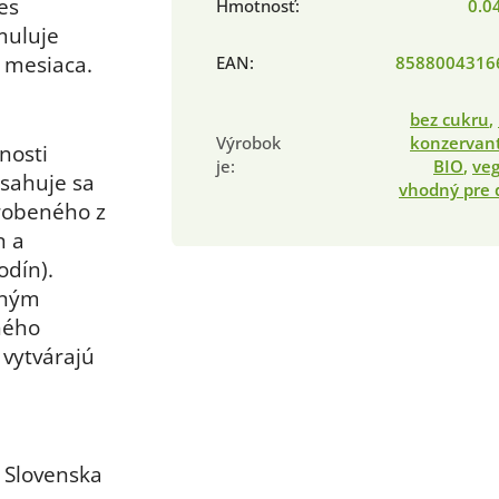
es
Hmotnosť
:
0.0
muluje
 mesiaca.
EAN
:
8588004316
bez cukru
,
Výrobok
konzervan
nosti
je
:
BIO
,
ve
osahuje sa
vhodný pre 
robeného z
n a
dín).
rným
ného
 vytvárajú
o Slovenska