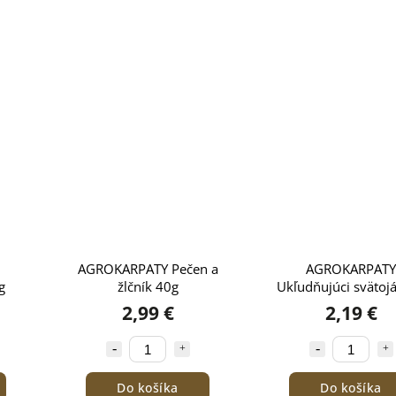
AGROKARPATY Pečen a
AGROKARPATY
g
žlčník 40g
Ukľudňujúci svätoj
čaj 40g
2,99 €
2,19 €
Do košíka
Do košíka