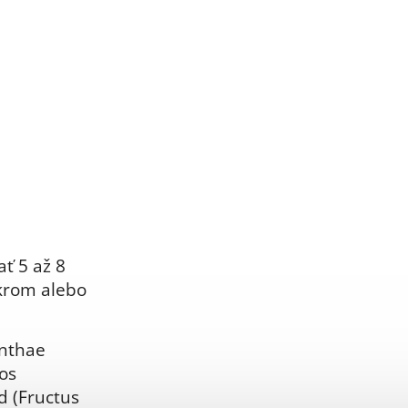
ať 5 až 8
krom alebo
enthae
os
d (Fructus