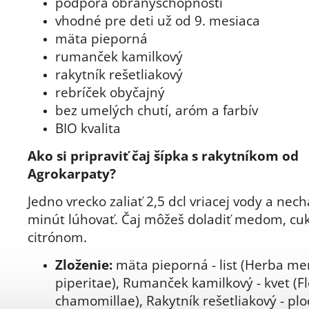
podpora obranyschopnosti
vhodné pre deti už od 9. mesiaca
mäta pieporná
rumanček kamilkový
rakytník rešetliakový
rebríček obyčajný
bez umelých chutí, aróm a farbív
BIO kvalita
Ako si pripraviť čaj šípka s rakytníkom od
Agrokarpaty?
Jedno vrecko zaliať 2,5 dcl vriacej vody a nech
minút lúhovať.
Čaj môžeš doladiť medom, cu
citrónom.
Zloženie:
mäta pieporná - list (Herba m
piperitae)
,
Rumanček kamilkový - kvet (Fl
chamomillae), Rakytník rešetliakový - plo