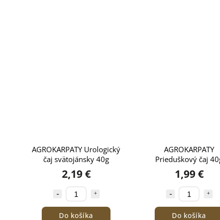
AGROKARPATY Urologický
AGROKARPATY
čaj svätojánsky 40g
Prieduškový čaj 40
2,19 €
1,99 €
Do košíka
Do košíka