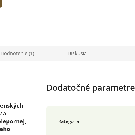
Hodnotenie (1)
Diskusia
Dodatočné parametre
venských
v a
iepornej,
Kategória
:
vého