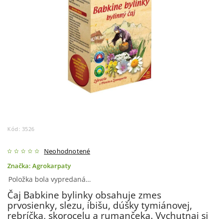
Kód:
3526
Neohodnotené
Značka:
Agrokarpaty
Položka bola vypredaná…
Čaj Babkine bylinky obsahuje zmes
prvosienky, slezu, ibišu, dúšky tymiánovej,
rebríčka, skorocelu a rumančeka. Vychutnaj si