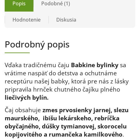
Popis
Podobné (1)
Hodnotenie
Diskusia
Podrobný popis
Vďaka
tradičnému čaju
Babkine bylinky
sa
vrátime naspäť do detstva a ochutnáme
receptúru našej babky, ktorá pre nás z lásky
pripravila hrnček chutného čajíku
plného
liečivých bylín.
Čaj obsahuje
zmes prvosienky jarnej, slezu
maurského, ibišu lekárskeho, rebríčka
obyčajného, dúšky tymianovej, skorocelu
kopijovitého a rumančeka kamilkového
.