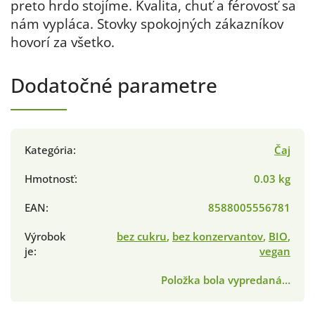
preto hrdo stojíme. Kvalita, chuť a férovosť sa
nám vypláca. Stovky spokojných zákazníkov
hovorí za všetko.
Dodatočné parametre
Kategória
:
Čaj
Hmotnosť
:
0.03 kg
EAN
:
8588005556781
Výrobok
bez cukru
,
bez konzervantov
,
BIO
,
je
:
vegan
Položka bola vypredaná…