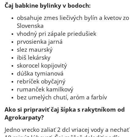
Čaj
babkine bylinky
v bodoch:
obsahuje zmes liečivých bylín a kvetov zo
Slovenska
vhodný pri zápale priedušiek
prvosienka jarná
slez maurský
ibiš lekársky
skorocel kopijovitý
dúška tymianová
rebríček obyčajný
rumanček kamilkový
bez umelých chutí, aróm a farbív
Ako si pripraviť čaj šípka s rakytníkom od
Agrokarpaty?
Jedno vrecko zaliať 2 dcl vriacej vody a nechať