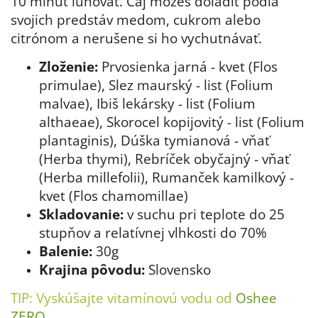
10 minút lúhovať.
Čaj môžeš doladiť podľa
svojich predstáv medom, cukrom alebo
citrónom a nerušene si ho vychutnávať.
Zloženie:
Prvosienka jarná - kvet (Flos
primulae), Slez maurský - list (Folium
malvae), Ibiš lekársky - list (Folium
althaeae), Skorocel kopijovitý - list (Folium
plantaginis), Dúška tymianová - vňať
(Herba thymi), Rebríček obyčajný - vňať
(Herba millefolii), Rumanček kamilkový -
kvet (Flos chamomillae)
Skladovanie:
v suchu pri teplote do 25
stupňov a relatívnej vlhkosti do 70%
Balenie:
30g
Krajina pôvodu:
Slovensko
TIP: Vyskúšajte vitamínovú
vodu od
Oshee
ZERO.