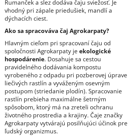
Rumanček a slez dodáva čaju sviežosť. J
e
vhodný pri zápale priedušiek, mandlí a
dýchacích ciest.
Ako sa spracováva čaj Agrokarpaty?
Hlavným cieľom pri spracovaní čaju od
spoločnosti Agrokarpaty je
ekologické
hospodárenie
. Dosahuje sa cestou
pravidelného dodávania kompostu
vyrobeného z odpadu pri pozberovej úprave
liečivých rastlín a vyváženým osevným
postupom (striedanie plodín). Spracovanie
rastlín prebieha maximálne šetrným
spôsobom, ktorý má na zreteli ochranu
životného prostredia a krajiny.
Čaje značky
Agrokarpaty vytvárajú posilňujúci účinok pre
ľudský organizmus.