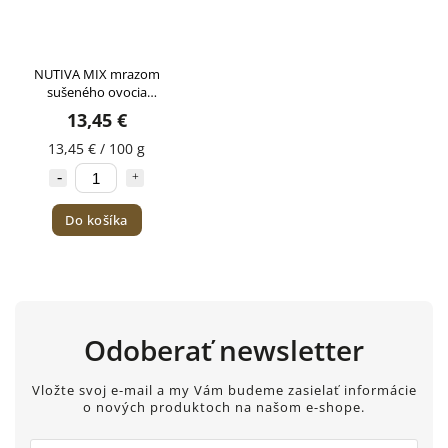
NUTIVA MIX mrazom
sušeného ovocia
Babičkina záhrada
13,45 €
100g
13,45 € / 100 g
Do košíka
Odoberať newsletter
Vložte svoj e-mail a my Vám budeme zasielať informácie
o nových produktoch na našom e-shope.