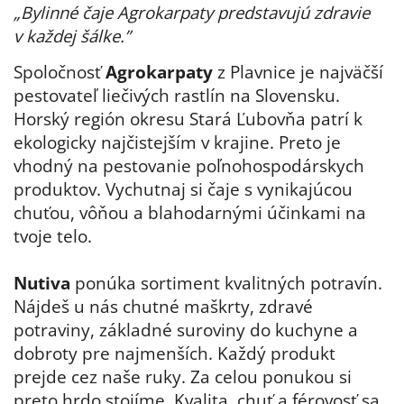
„Bylinné čaje Agrokarpaty predstavujú zdravie
v každej šálke.”
Spoločnosť
Agrokarpaty
z Plavnice
je najväčší
pestovateľ liečivých rastlín na Slovensku.
Horský región okresu Stará Ľubovňa patrí k
ekologicky najčistejším v krajine. Preto je
vhodný na pestovanie poľnohospodárskych
produktov. Vychutnaj si čaje s vynikajúcou
chuťou, vôňou a blahodarnými účinkami na
tvoje telo.
Nutiva
ponúka sortiment kvalitných potravín.
Nájdeš u nás chutné maškrty, zdravé
potraviny, základné suroviny do kuchyne a
dobroty pre najmenších. Každý produkt
prejde cez naše ruky. Za celou ponukou si
preto hrdo stojíme. Kvalita, chuť a férovosť sa