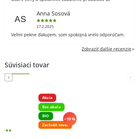
Anna Sosová
AS
27.2.2025
Veľmi pekne ďakujem, som spokojná vrelo odporúčam.
Zobraziť ďalšie recenzie
Súvisiaci tovar
Previous
Next
Akcia
Bez obalu
BIO
–19 %
Zachráň tovar
1ks = 100g