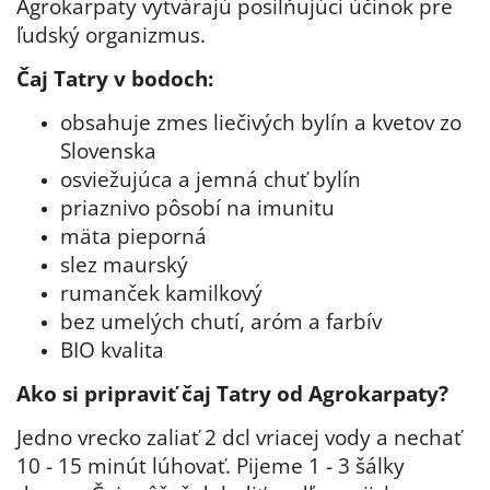
Agrokarpaty vytvárajú posilňujúci účinok pre
ľudský organizmus.
Čaj Tatry v bodoch:
obsahuje zmes liečivých bylín a kvetov zo
Slovenska
osviežujúca a jemná chuť bylín
priaznivo pôsobí na imunitu
mäta pieporná
slez maurský
rumanček kamilkový
bez umelých chutí, aróm a farbív
BIO kvalita
Ako si pripraviť čaj Tatry od Agrokarpaty?
Jedno vrecko zaliať 2 dcl vriacej vody a nechať
10 - 15 minút lúhovať. Pijeme 1 - 3 šálky