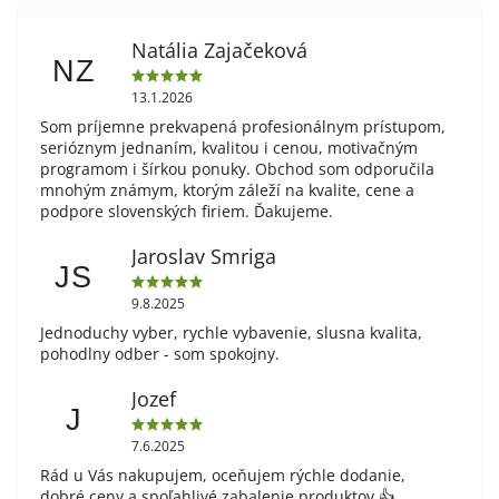
Natália Zajačeková
NZ
13.1.2026
Som príjemne prekvapená profesionálnym prístupom,
serióznym jednaním, kvalitou i cenou, motivačným
programom i šírkou ponuky. Obchod som odporučila
mnohým známym, ktorým záleží na kvalite, cene a
podpore slovenských firiem. Ďakujeme.
Jaroslav Smriga
JS
9.8.2025
Jednoduchy vyber, rychle vybavenie, slusna kvalita,
pohodlny odber - som spokojny.
Jozef
J
7.6.2025
Rád u Vás nakupujem, oceňujem rýchle dodanie,
dobré ceny a spoľahlivé zabalenie produktov 👍