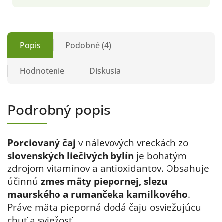
Popis
Podobné (4)
Hodnotenie
Diskusia
Podrobný popis
Porciovaný čaj
v nálevových vreckách zo
slovenských liečivých bylín
je bohatým
zdrojom vitamínov a antioxidantov. Obsahuje
účinnú
zmes mäty piepornej, slezu
maurského a rumančeka kamilkového
.
Práve mäta pieporná dodá čaju osviežujúcu
chuť a sviežosť.