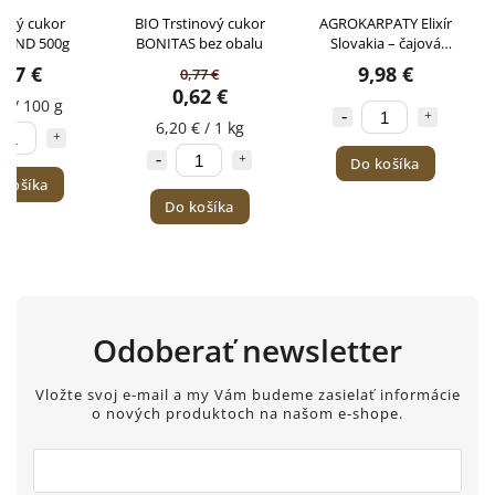
nový cukor
BIO Trstinový cukor
AGROKARPATY Elixír
LAND 500g
BONITAS bez obalu
Slovakia – čajová
kazeta 72g
,67 €
9,98 €
0,77 €
0,62 €
€ / 100 g
6,20 € / 1 kg
Do košíka
 košíka
Do košíka
Odoberať newsletter
Vložte svoj e-mail a my Vám budeme zasielať informácie
o nových produktoch na našom e-shope.