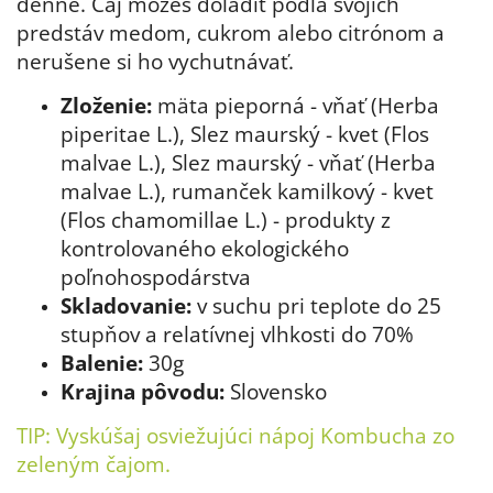
denne.
Čaj môžeš doladiť podľa svojich
predstáv medom, cukrom alebo citrónom a
nerušene si ho vychutnávať.
Zloženie:
mäta pieporná - vňať (Herba
piperitae L.),
Slez maurský - kvet (Flos
malvae L.)
,
Slez maurský - vňať (Herba
malvae L.),
rumanček kamilkový - kvet
(Flos chamomillae L.) - produkty z
kontrolovaného ekologického
poľnohospodárstva
Skladovanie:
v suchu pri teplote do 25
stupňov a relatívnej vlhkosti do 70%
Balenie:
30g
Krajina pôvodu:
Slovensko
TIP: Vyskúšaj osviežujúci
nápoj Kombucha zo
zeleným čajom
.