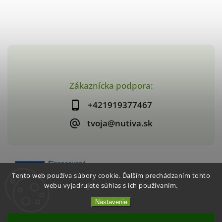
Zákaznícka podpora:
+421919377467
tvoja@nutiva.sk
Tento web používa súbory cookie. Ďalším prechádzaním tohto
webu vyjadrujete súhlas s ich používaním.
Nastavenie
Copyright 2026
nutiva.sk
. Všetky práva vyhradené.
Vytvořil
Shoptet
| Design
Shoptak.cz