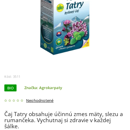
Kód:
3511
BIO
Značka:
Agrokarpaty
Neohodnotené
Čaj Tatry obsahuje účinnú zmes mäty, slezu a
rumančeka. Vychutnaj si zdravie v každej
šálke.