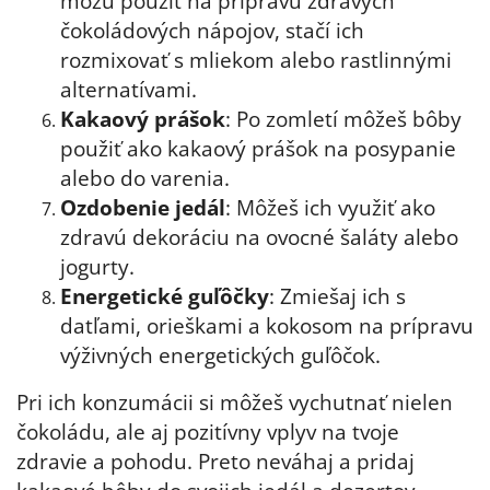
môžu použiť na prípravu zdravých
čokoládových nápojov, stačí ich
rozmixovať s mliekom alebo rastlinnými
alternatívami.
Kakaový prášok
: Po zomletí môžeš bôby
použiť ako kakaový prášok na posypanie
alebo do varenia.
Ozdobenie jedál
: Môžeš ich využiť ako
zdravú dekoráciu na ovocné šaláty alebo
jogurty.
Energetické guľôčky
: Zmiešaj ich s
datľami, orieškami a kokosom na prípravu
výživných energetických guľôčok.
Pri ich konzumácii si môžeš vychutnať nielen
čokoládu, ale aj pozitívny vplyv na tvoje
zdravie a pohodu. Preto neváhaj a pridaj