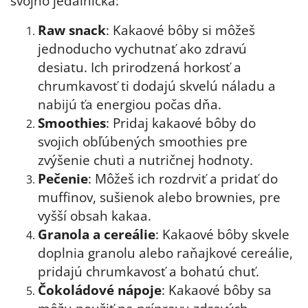
svojho jedálnička:
Raw snack
: Kakaové bôby si môžeš
jednoducho vychutnať ako zdravú
desiatu. Ich prirodzená horkosť a
chrumkavosť ti dodajú skvelú náladu a
nabijú ťa energiou počas dňa.
Smoothies
: Pridaj kakaové bôby do
svojich obľúbených smoothies pre
zvýšenie chuti a nutričnej hodnoty.
Pečenie
: Môžeš ich rozdrviť a pridať do
muffinov, sušienok alebo brownies, pre
vyšší obsah kakaa.
Granola a cereálie
: Kakaové bôby skvele
doplnia granolu alebo raňajkové cereálie,
pridajú chrumkavosť a bohatú chuť.
Čokoládové nápoje
: Kakaové bôby sa