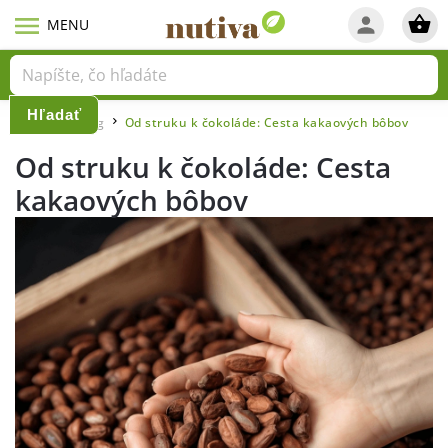
Hľadať
Domov
Blog
Od struku k čokoláde: Cesta kakaových bôbov
/
/
Od struku k čokoláde: Cesta
kakaových bôbov