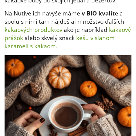
kakaové bôby do svojich jedál a dezertov.
Na Nutive ich navyše máme
v BIO kvalite
a
spolu s nimi tam nájdeš aj množstvo ďalších
kakaových produktov
ako je napríklad
kakaový
prášok
alebo skvelý snack
kešu v slanom
karameli s kakaom
.