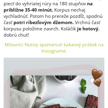
piecť do vyhriatej rúry na 180 stupňov
na
približne 35-40 minút.
Korpus nechaj
vychladnúť. Potom ho prereže pozdĺž, spodnú
časť
potri ríbezľovým džemom.
Vrchnú časť
korpusu položíme navrch. Koláčik
je hotový
,
dobrú chuť!
Milovníci Nutivy spomenuli kakaový prášok na
Instagrame.