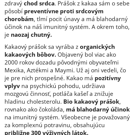
zdravý
chod srdca
. Prášok z kakaa sám o sebe
pôsobí
preventívne proti srdcovým
chorobám
, tlmí pocit únavy a má blahodarný
účinok na náš imunitný systém. A okrem toho,
je
naozaj chutný.
Kakaový prášok sa vyrába z
organických
kakaových bôbov.
Objavený bol viac ako
2000 rokov dozadu pôvodnými obyvateľmi
Mexika, Aztékmi a Maymi. Už aj oni vedeli, čo
je pre nich prospešné. Kakao má
pozitívny
vplyv
na psychickú pohodu, udržiava
mozgovú činnosť, potláča kašeľ a znižuje
hladinu cholesterolu.
Bio kakaový prášok
,
rovnako ako čokoláda,
má blahodarný účinok
na imunitný systém. Všeobecne je považovaný
za komplexnú potravinu, obsahujúcu
približne 300 výživných látok.