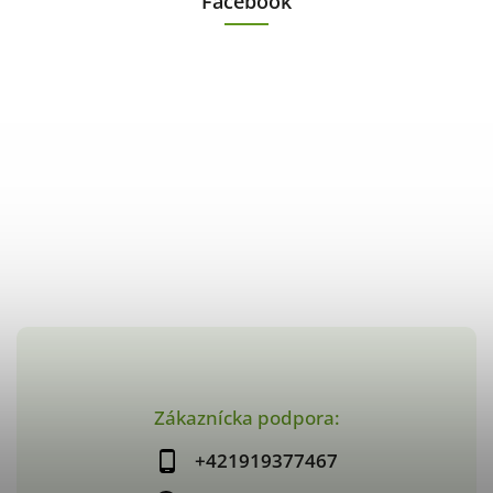
Facebook
Zákaznícka podpora:
+421919377467