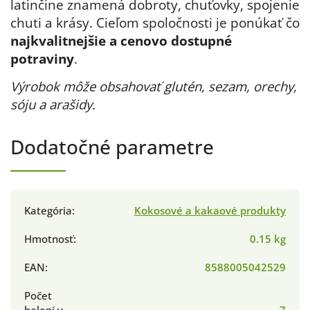
latinčine znamená dobroty, chuťovky, spojenie
chuti a krásy. Cieľom spoločnosti je ponúkať čo
najkvalitnejšie a cenovo dostupné
potraviny
.
Výrobok môže obsahovať glutén, sezam, orechy,
sóju a arašidy.
Dodatočné parametre
Kategória
:
Kokosové a kakaové produkty
Hmotnosť
:
0.15 kg
EAN
:
8588005042529
Počet