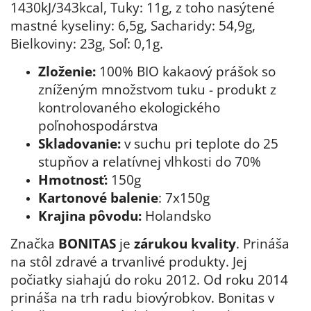
1430kJ/343kcal, Tuky: 11
g, z toho nasýtené
mastné kyseliny: 6,5g, Sacharidy: 54,9g,
Bielkoviny: 23g, Soľ: 0,1g.
Zloženie:
100% BIO kakaový prášok so
zníženým množstvom tuku - produkt z
kontrolovaného ekologického
poľnohospodárstva
Skladovanie:
v suchu pri teplote do 25
stupňov a relatívnej vlhkosti do 70%
Hmotnosť:
150g
Kartonové balenie
: 7x
150g
Krajina pôvodu:
Holandsko
Značka
BONITAS
je
zárukou kvality
. Prináša
na stôl zdravé a trvanlivé produkty. Jej
počiatky siahajú do roku 2012. Od roku 2014
prináša na trh radu biovýrobkov. Bonitas v