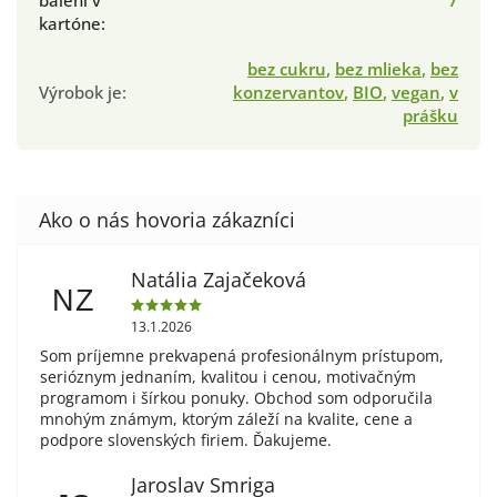
balení v
7
kartóne
:
bez cukru
,
bez mlieka
,
bez
Výrobok je
:
konzervantov
,
BIO
,
vegan
,
v
prášku
Natália Zajačeková
NZ
13.1.2026
Som príjemne prekvapená profesionálnym prístupom,
serióznym jednaním, kvalitou i cenou, motivačným
programom i šírkou ponuky. Obchod som odporučila
mnohým známym, ktorým záleží na kvalite, cene a
podpore slovenských firiem. Ďakujeme.
Jaroslav Smriga