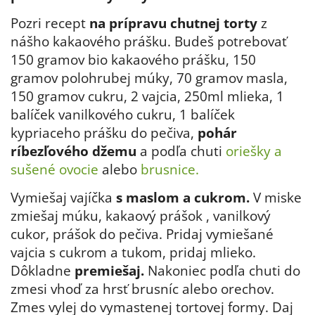
Pozri recept
na prípravu chutnej torty
z
nášho kakaového prášku. Budeš potrebovať
150 gramov bio kakaového prášku, 150
gramov polohrubej múky, 70 gramov masla,
150 gramov cukru, 2 vajcia, 250ml mlieka, 1
balíček vanilkového cukru, 1 balíček
kypriaceho prášku do pečiva,
pohár
ríbezľového džemu
a podľa chuti
oriešky a
sušené ovocie
alebo
brusnice.
Vymiešaj vajíčka
s maslom a cukrom.
V miske
zmiešaj múku, kakaový prášok , vanilkový
cukor, prášok do pečiva. Pridaj vymiešané
vajcia s cukrom a tukom, pridaj mlieko.
Dôkladne
premiešaj.
Nakoniec podľa chuti do
zmesi vhoď za hrsť brusníc alebo orechov.
Zmes vylej do vymastenej tortovej formy. Daj