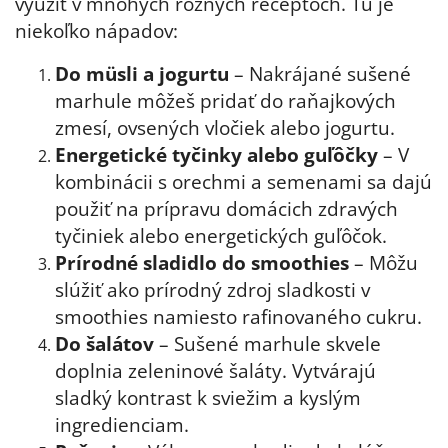
využiť v mnohých rôznych receptoch. Tu je
niekoľko nápadov:
Do müsli a jogurtu
– Nakrájané sušené
marhule môžeš pridať do raňajkových
zmesí, ovsených vločiek alebo jogurtu.
Energetické tyčinky alebo guľôčky
– V
kombinácii s orechmi a semenami sa dajú
použiť na prípravu domácich zdravých
tyčiniek alebo energetických guľôčok.
Prírodné sladidlo do smoothies
– Môžu
slúžiť ako prírodný zdroj sladkosti v
smoothies namiesto rafinovaného cukru.
Do šalátov
– Sušené marhule skvele
doplnia zeleninové šaláty. Vytvárajú
sladký kontrast k sviežim a kyslým
ingredienciam.