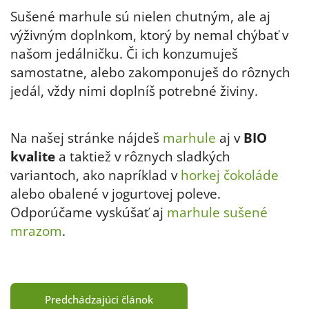
Sušené marhule sú nielen chutným, ale aj
výživným doplnkom, ktorý by nemal chýbať v
našom jedálničku. Či ich konzumuješ
samostatne, alebo zakomponuješ do rôznych
jedál, vždy nimi doplníš potrebné živiny.
Na našej stránke nájdeš
marhule
aj v
BIO
kvalite
a taktiež v rôznych sladkých
variantoch, ako napríklad v
horkej čokoláde
alebo obalené v
jogurtovej poleve.
Odporúčame vyskúšať aj
marhule sušené
mrazom
.
Predchádzajúci článok