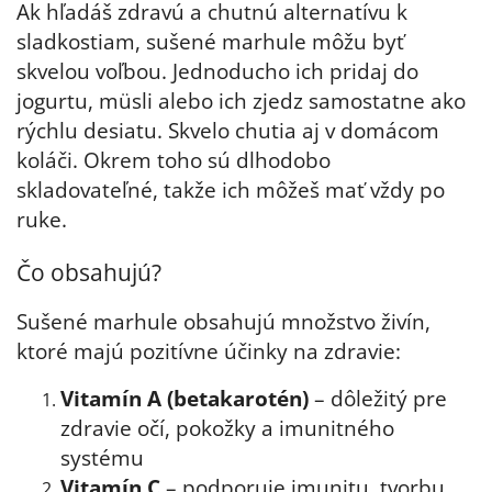
Ak hľadáš zdravú a chutnú alternatívu k
sladkostiam, sušené marhule môžu byť
skvelou voľbou. Jednoducho ich pridaj do
jogurtu, müsli alebo ich zjedz samostatne ako
rýchlu desiatu. Skvelo chutia aj v domácom
koláči. Okrem toho sú dlhodobo
skladovateľné, takže ich môžeš mať vždy po
ruke.
Čo obsahujú?
Sušené marhule obsahujú množstvo živín,
ktoré majú pozitívne účinky na zdravie:
Vitamín A (betakarotén)
– dôležitý pre
zdravie očí, pokožky a imunitného
systému
Vitamín C
– podporuje imunitu, tvorbu