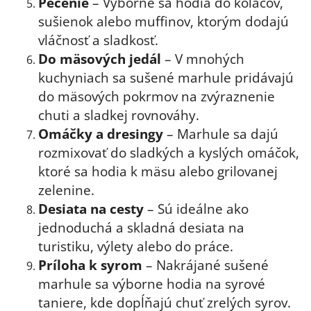
Pečenie
– Výborne sa hodia do koláčov,
sušienok alebo muffinov, ktorým dodajú
vláčnosť a sladkosť.
Do mäsových jedál
– V mnohých
kuchyniach sa sušené marhule pridávajú
do mäsových pokrmov na zvýraznenie
chuti a sladkej rovnováhy.
Omáčky a dresingy
– Marhule sa dajú
rozmixovať do sladkých a kyslých omáčok,
ktoré sa hodia k mäsu alebo grilovanej
zelenine.
Desiata na cesty
– Sú ideálne ako
jednoduchá a skladná desiata na
turistiku, výlety alebo do práce.
Príloha k syrom
– Nakrájané sušené
marhule sa výborne hodia na syrové
taniere, kde dopĺňajú chuť zrelých syrov.