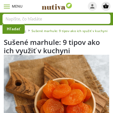
Hľadať
Domov
Blog
Sušené marhule: 9 tipov ako ich využiť v kuchyni
/
/
Sušené marhule: 9 tipov ako
ich využiť v kuchyni