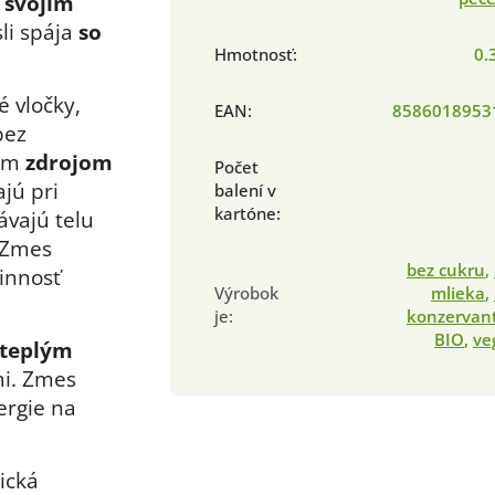
 svojim
li spája
so
Hmotnosť
:
0.
é vločky,
EAN
:
8586018953
bez
cim
zdrojom
Počet
jú pri
balení v
kartóne
:
vajú telu
 Zmes
bez cukru
,
innosť
Výrobok
mlieka
,
je
:
konzervan
BIO
,
ve
 teplým
mi. Zmes
ergie na
ická