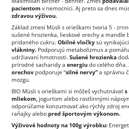
Maximilian Bircher - Benner. Zmes
podávalal
pacientom
v nemocnici. Aj preto sa dnes müs
zdravou výživou.
Základ zmesi Müsli s orieškami tvoria 5 - zrnn
sušené hrozienka, lieskové orechy a mandle 
pridaného cukru.
Obilné vločky
sú vynikajú
vlákniny.
Podporujú metabolizmus a pomáha
udržiavaní hmotnosti.
Sušené hrozienka
dodá
prírodné sacharidy a
energiu
do celého dňa.
orechov
podporuje “
silné nervy”
a správnu č
mozgu.
BIO Müsli s orieškami si môžeš vychutnávať
s
mliekom,
jogurtom alebo rastlinnými nápoj
odporúčame konzumovať ako rýchly zdroj en
raňajky alebo
pred športovým výkonom.
Výživové hodnoty na 100g výrobku:
Energet