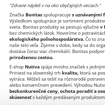
“Zdravie nájdeš v na oko obyčajných veciach.”
Značka
Bonitas
spolupracuje
s uznávanými 
Výsledkom spolupráce je sortiment produktov
sveta. Bonitas produkty sa pestujú výlučne
v 
bez chemických látok. Hovoríme o potravinác
ekologického poľnohospodárstva.
Čo to zn
naše telo veľa. Žijeme v dobe, kedy sa do or
dostáva čoraz viac chemikálií. Bonitas podpor
prirodzenou cestou.
E-shop
Nutiva
spája mnoho značiek s jedným
Priniesť na slovenský trh
kvalitu,
ktorá sa po
vytráca. Môžeš sa tešiť na rôznorodé potravin
alebo konvenčnom prevedení. Výhodou Nutiv
bezkonkurenčné ceny, ochota poradiť a os
skúsenosť
s každým predávaným produktom