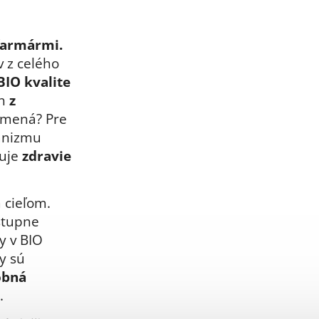
farmármi.
 z celého
BIO kvalite
h
z
amená? Pre
ganizmu
uje
zdravie
 cieľom.
stupne
y v BIO
y sú
obná
.