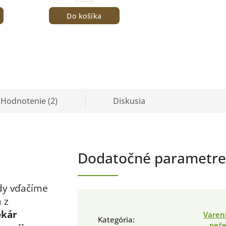
Do košíka
Hodnotenie (2)
Diskusia
Dodatočné parametre
ády vďačíme
 z
ekár
Varen
Kategória
:
peče