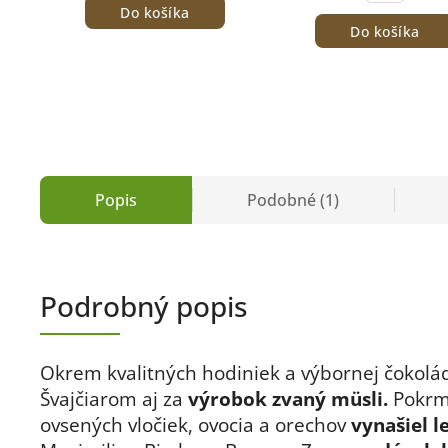
Do košíka
Do košíka
Popis
Podobné (1)
Podrobný popis
Okrem kvalitných hodiniek a výbornej čokol
Švajčiarom aj za
výrobok zvaný müsli.
Pokrm
ovsených vločiek, ovocia a orechov
vynašiel l