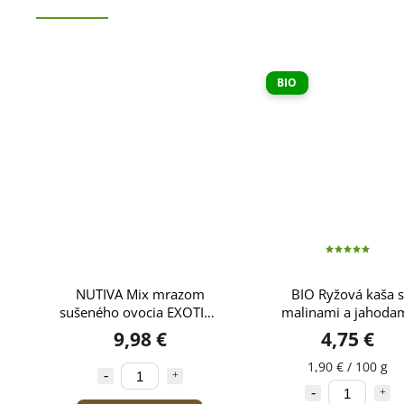
BIO
NUTIVA Mix mrazom
BIO Ryžová kaša s
sušeného ovocia EXOTIKA
malinami a jahoda
100g
BONITAS 250g
9,98 €
4,75 €
1,90 € / 100 g