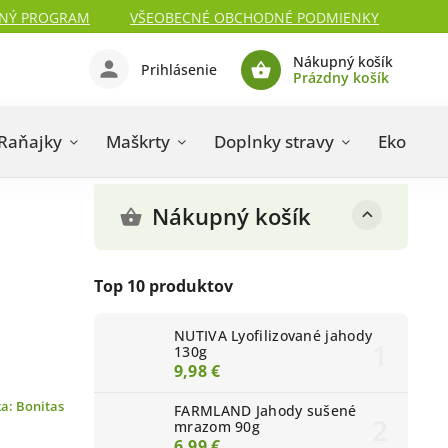
NÝ PROGRAM
VŠEOBECNÉ OBCHODNÉ PODMIENKY
Nákupný košík
Prihlásenie
Prázdny košík
Raňajky
Maškrty
Doplnky stravy
Eko koz
Nákupný košík
Top 10 produktov
NUTIVA Lyofilizované jahody
130g
9,98 €
ka:
Bonitas
FARMLAND Jahody sušené
mrazom 90g
6,99 €