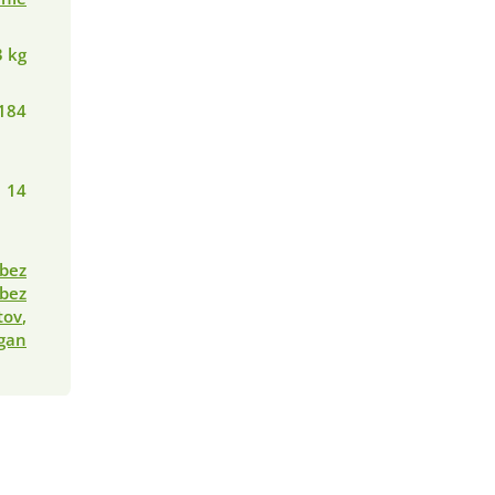
3 kg
184
14
bez
bez
tov
,
gan