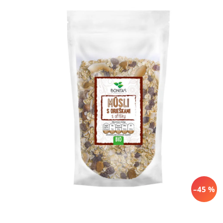
–45 %