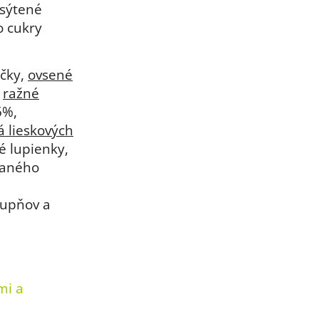
asýtené
o cukry
očky,
ovsené
,
ražné
5%,
á lieskových
é lupienky,
vaného
tupňov a
mi a