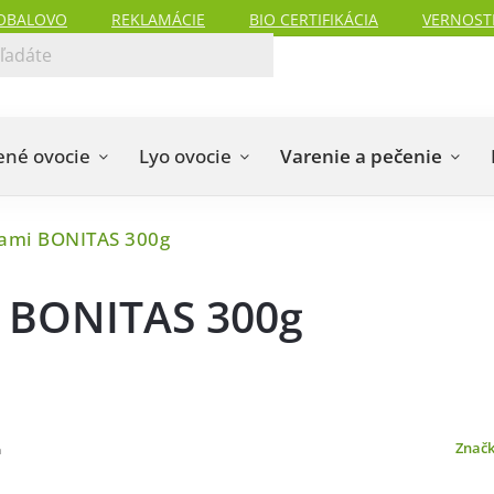
OBALOVO
REKLAMÁCIE
BIO CERTIFIKÁCIA
VERNOST
ené ovocie
Lyo ovocie
Varenie a pečenie
kami BONITAS 300g
i BONITAS 300g
Znač
a