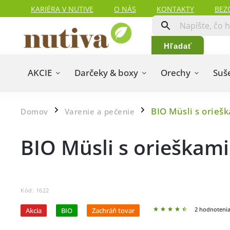
KARIÉRA V NUTIVE
O NÁS
KONTAKTY
BEZ
HODNOTENIA ZÁKAZNÍKOV
MAPA SERVERU
Hľadať
AKCIE
Darčeky & boxy
Orechy
Suš
BIO Müsli s orieš
Domov
Varenie a pečenie
/
/
BIO Müsli s orieškam
Kód:
1622
2 hodnoteni
Akcia
BIO
Zachráň tovar