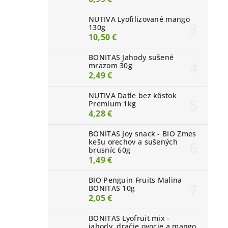
NUTIVA Lyofilizované mango
130g
10,50 €
BONITAS Jahody sušené
mrazom 30g
2,49 €
NUTIVA Datle bez kôstok
Premium 1kg
4,28 €
BONITAS Joy snack - BIO Zmes
kešu orechov a sušených
brusníc 60g
1,49 €
BIO Penguin Fruits Malina
BONITAS 10g
2,05 €
BONITAS Lyofruit mix -
jahody, dračie ovocie a mango