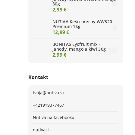
30g
2,99 €
NUTIVA Kešu orechy WW320
Premium 1kg
12,99 €
BONITAS Lyofruit mix -
jahody, mango a kiwi 30g
2,99 €
Kontakt
tvoja
@
nutiva.sk
+421919377467
Nutiva na facebooku!
nutivaci