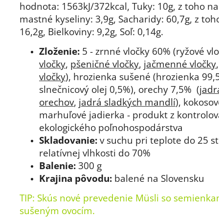
hodnota: 1563kJ/372kcal, Tuky: 10g, z toho n
mastné kyseliny: 3,9g, Sacharidy: 60,7g, z toh
16,2g, Bielkoviny: 9,2g, Soľ: 0,14g.
Zloženie:
5 - zrnné vločky 60% (ryžové vl
vločky
,
pšeničné vločky
,
jačmenné vločky
vločky
), hrozienka sušené (hrozienka 99,
slnečnicový olej 0,5%), orechy 7,5% (
jadr
orechov
,
jadrá sladkých mandlí
), kokosov
marhuľové jadierka - produkt z kontrolo
ekologického poľnohospodárstva
Skladovanie:
v suchu pri teplote do 25 s
relatívnej vlhkosti do 70%
Balenie:
300 g
Krajina pôvodu:
balené na Slovensku
TIP: Skús nové prevedenie
Müsli so semienka
sušeným ovocím.