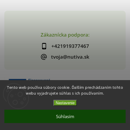
Zákaznícka podpora:
+421919377467
tvoja@nutiva.sk
Tento web používa súbory cookie. Ďalším prechádzaním tohto
webu vyjadrujete súhlas s ich používaním.
Nastavenie
Copyright 2026
nutiva.sk
. Všetky práva vyhradené.
Vytvořil
Shoptet
| Design
Shoptak.cz
Súhlasím
Akcia 2+1 Chrumkavé jahody / mango