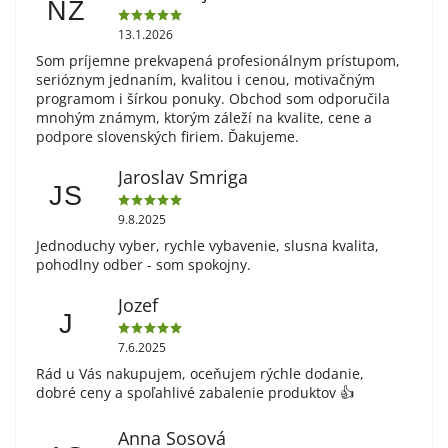
NZ
13.1.2026
Som príjemne prekvapená profesionálnym prístupom,
serióznym jednaním, kvalitou i cenou, motivačným
programom i šírkou ponuky. Obchod som odporučila
mnohým známym, ktorým záleží na kvalite, cene a
podpore slovenských firiem. Ďakujeme.
Jaroslav Smriga
JS
9.8.2025
Jednoduchy vyber, rychle vybavenie, slusna kvalita,
pohodlny odber - som spokojny.
Jozef
J
7.6.2025
Rád u Vás nakupujem, oceňujem rýchle dodanie,
dobré ceny a spoľahlivé zabalenie produktov 👍
Anna Sosová