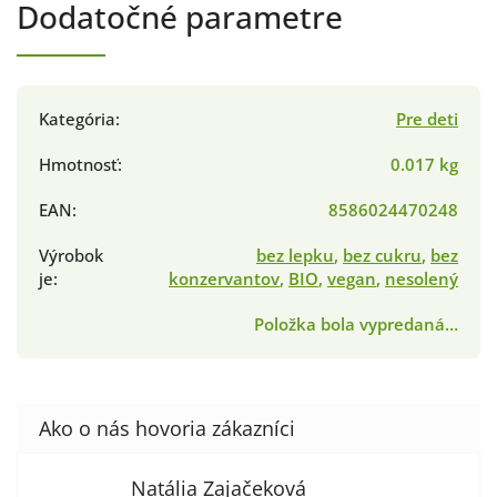
Dodatočné parametre
Kategória
:
Pre deti
Hmotnosť
:
0.017 kg
EAN
:
8586024470248
Výrobok
bez lepku
,
bez cukru
,
bez
je
:
konzervantov
,
BIO
,
vegan
,
nesolený
Položka bola vypredaná…
Natália Zajačeková