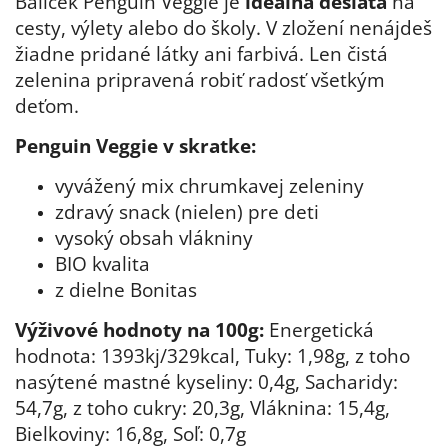
Balíček Penguin Veggie je
ideálna desiata
na
cesty, výlety alebo do školy. V zložení nenájdeš
žiadne pridané látky ani farbivá. Len čistá
zelenina pripravená robiť radosť všetkým
deťom.
Penguin Veggie v skratke:
vyvážený mix chrumkavej zeleniny
zdravý snack (nielen) pre deti
vysoký obsah vlákniny
BIO kvalita
z dielne Bonitas
Výživové hodnoty na 100g:
Energetická
hodnota: 1393kj/329kcal, Tuky: 1,98g, z toho
nasýtené mastné kyseliny: 0,4g, Sacharidy:
54,7g, z toho cukry: 20,3g, Vláknina: 15,4g,
Bielkoviny: 16,8g, Soľ: 0,7g