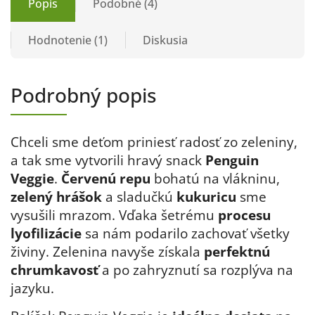
Popis
Podobné (4)
Hodnotenie (1)
Diskusia
Podrobný popis
Chceli sme deťom priniesť radosť zo zeleniny,
a tak sme vytvorili hravý snack
Penguin
Veggie
.
Červenú repu
bohatú na vlákninu,
zelený hrášok
a sladučkú
kukuricu
sme
vysušili mrazom. Vďaka šetrému
procesu
lyofilizácie
sa nám podarilo zachovať všetky
živiny. Zelenina navyše získala
perfektnú
chrumkavosť
a po zahryznutí sa rozplýva na
jazyku.