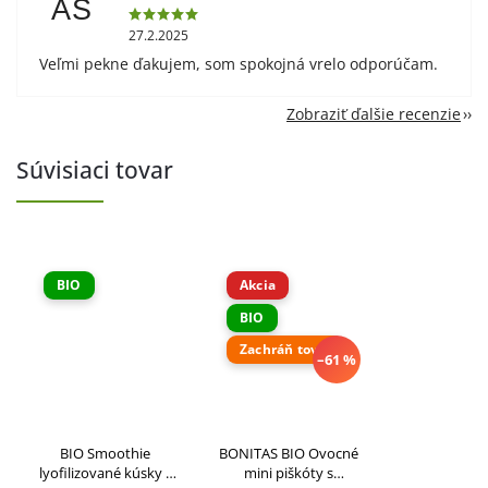
AS
27.2.2025
Veľmi pekne ďakujem, som spokojná vrelo odporúčam.
Zobraziť ďalšie recenzie
Súvisiaci tovar
BIO
Akcia
BIO
Zachráň tovar
–61 %
BIO Smoothie
BONITAS BIO Ovocné
lyofilizované kúsky z
mini piškóty s