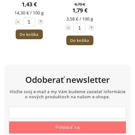
ovocia a jogurtu
mrazom sušeným
1,43 €
4,70 €
BONITAS 10g
ovocím, zeleninou a
1,79 €
jogurtom 50g
14,30 € / 100 g
3,58 € / 100 g
Do košíka
Do košíka
Odoberať newsletter
Vložte svoj e-mail a my Vám budeme zasielať informácie
o nových produktoch na našom e-shope.
Prihlásiť sa