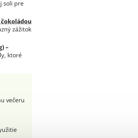
 soli pre
 čokoládou
azný zážitok
g)
–
y, ktoré
mu večeru
yužitie