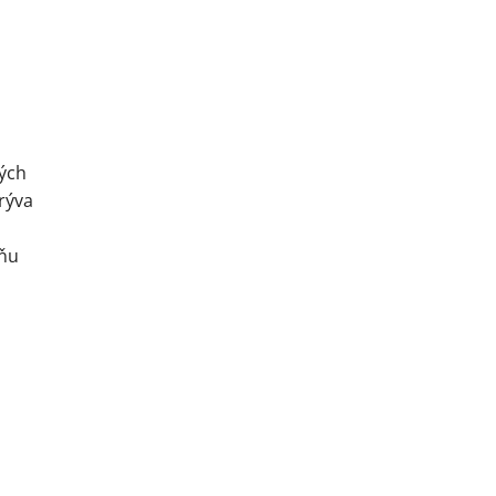
ných
rýva
 ňu