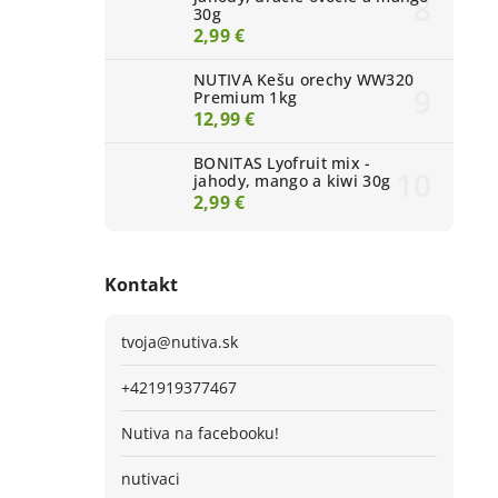
30g
2,99 €
NUTIVA Kešu orechy WW320
Premium 1kg
12,99 €
BONITAS Lyofruit mix -
jahody, mango a kiwi 30g
2,99 €
Kontakt
tvoja
@
nutiva.sk
+421919377467
Nutiva na facebooku!
nutivaci