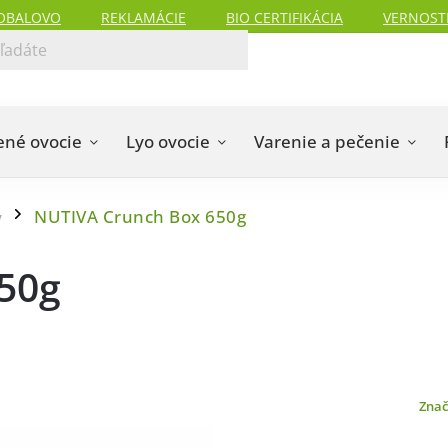
OBALOVO
REKLAMÁCIE
BIO CERTIFIKÁCIA
VERNOST
ené ovocie
Lyo ovocie
Varenie a pečenie
NUTIVA Crunch Box 650g
y
/
50g
Zna