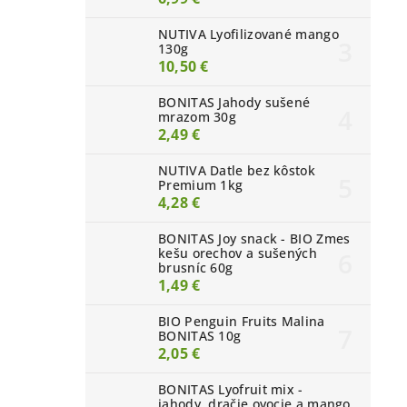
NUTIVA Lyofilizované mango
130g
10,50 €
BONITAS Jahody sušené
mrazom 30g
2,49 €
NUTIVA Datle bez kôstok
Premium 1kg
4,28 €
BONITAS Joy snack - BIO Zmes
kešu orechov a sušených
brusníc 60g
1,49 €
BIO Penguin Fruits Malina
BONITAS 10g
2,05 €
BONITAS Lyofruit mix -
jahody, dračie ovocie a mango