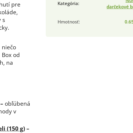
Nut
Kategória
:
hutí pre
darčekové b
koláde,
 s
Hmotnosť
:
0.6
cky.
, niečo
h Box od
h, na
–
obľúbená
hody v
i (150 g)
–