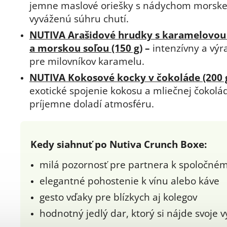
jemne maslové oriešky s nádychom morskej
vyváženú súhru chutí.
NUTIVA Arašidové hrudky s karamelovou
a morskou soľou (150 g)
–
intenzívny a výr
pre milovníkov karamelu.
NUTIVA Kokosové kocky v čokoláde (200 
exotické spojenie kokosu a mliečnej čokolád
príjemne doladí atmosféru.
Kedy siahnuť po Nutiva Crunch Boxe:
milá pozornosť pre partnera k spoločné
elegantné pohostenie k vínu alebo káve
gesto vďaky pre blízkych aj kolegov
hodnotný jedlý dar, ktorý si nájde svoje v