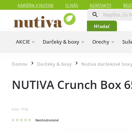
KARIÉRA V NUTIVE
O NÁS
KONTAKTY
BEZ
HODNOTENIA ZÁKAZNÍKOV
MAPA SERVERU
Hľadať
AKCIE
Darčeky & boxy
Orechy
Suš
Domov
Darčeky & boxy
Nutiva darčekové box
/
/
NUTIVA Crunch Box 6
Kód:
7750
Neohodnotené