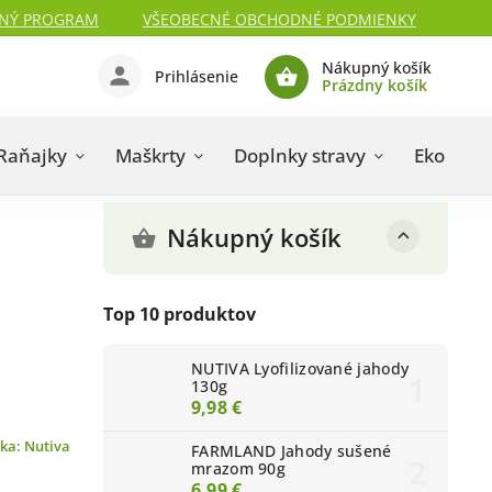
NÝ PROGRAM
VŠEOBECNÉ OBCHODNÉ PODMIENKY
Nákupný košík
Prihlásenie
Prázdny košík
Raňajky
Maškrty
Doplnky stravy
Eko kozm
Nákupný košík
Top 10 produktov
NUTIVA Lyofilizované jahody
130g
9,98 €
čka:
Nutiva
FARMLAND Jahody sušené
mrazom 90g
6,99 €