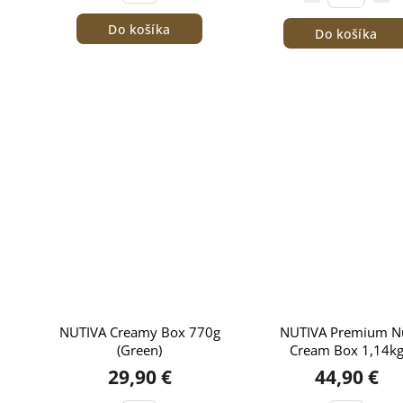
Do košíka
Do košíka
NUTIVA Creamy Box 770g
NUTIVA Premium N
(Green)
Cream Box 1,14k
(Green)
29,90 €
44,90 €