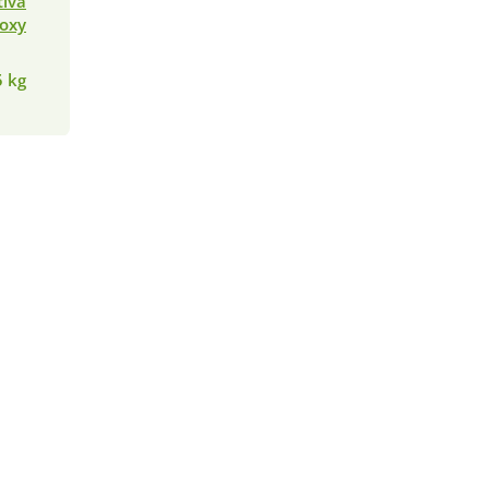
iva
oxy
5 kg