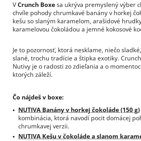
V
Crunch Boxe
sa ukrýva premyslený výber c
chvíle pohody chrumkavé banány v horkej čo
kešu so slaným karamelom, arašidové hrudky
karamelovou čokoládou a jemné kokosové ko
Je to pozornosť, ktorá nesklame, niečo sladké
slané, trochu tradície a štipka exotiky. Crunc
Nutivy je o radosti zo zdieľania a o momentoc
ktorých záleží
.
Čo nájdeš v boxe:
NUTIVA Banány v horkej čokoláde (150 g)
kombinácia, ktorá navodí pocit domácej po
chrumkavej verzii.
NUTIVA Kešu v čokoláde a slanom karamel