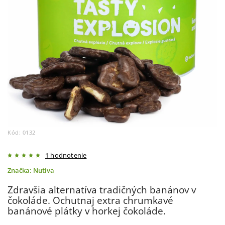
Kód:
0132
1 hodnotenie
Značka:
Nutiva
Zdravšia alternatíva tradičných banánov v
čokoláde. Ochutnaj extra chrumkavé
banánové plátky v horkej čokoláde.