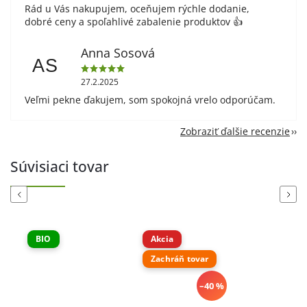
Rád u Vás nakupujem, oceňujem rýchle dodanie,
dobré ceny a spoľahlivé zabalenie produktov 👍
Anna Sosová
AS
27.2.2025
Veľmi pekne ďakujem, som spokojná vrelo odporúčam.
Zobraziť ďalšie recenzie
Súvisiaci tovar
Previous
Next
O
Akcia
Zachráň tovar
–40 %