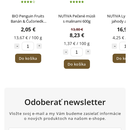
Penguin Fruits
NUTIVA Pečené müsli
NUTIVA Lyofilizované
n & Čučoriedka
s malinami 600g
jahody a sušené
ONITAS 15g
banány v mix
2,05 €
16,99 €
13,80 €
čokoláde - Tubus 400g
8,23 €
67 € / 100 g
4,25 € / 100 g
1,37 € / 100 g
Do košíka
Do košíka
Do košíka
Odoberať newsletter
Vložte svoj e-mail a my Vám budeme zasielať informácie
o nových produktoch na našom e-shope.