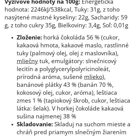
Výživové hodnoty na 100g:
Energetická
hodnota: 2246kJ/538kcal, Tuky: 31g, z toho
nasýtené mastné kyseliny: 22g, Sacharidy: 59
g, z toho cukry 35g, Bielkoviny: 3,4g, Soľ: 0,01g
Zloženie:
horká čokoláda 56 % (cukor,
kakaová hmota, kakaové maslo, rastlinné
tuky (palmový olej, olej z maslovníka),
mliečny
tuk, emulgátory: slnečnicový
lecitín a polyglycerylpolyricinoleát,
prírodná aróma, sušené
mlieko
),
banánové plátky 43 % (banán 70 %,
kokosový olej, cukor, aróma), leštiaca
zmes 1 % (tapiokový škrob, cukor, leštiaca
látka: šelak). V horkej čokoláde kakaová
sušina najmenej 38 %
Skladovanie:
Skladuj na suchom mieste a
chráň pred priamym slnečným žiarením