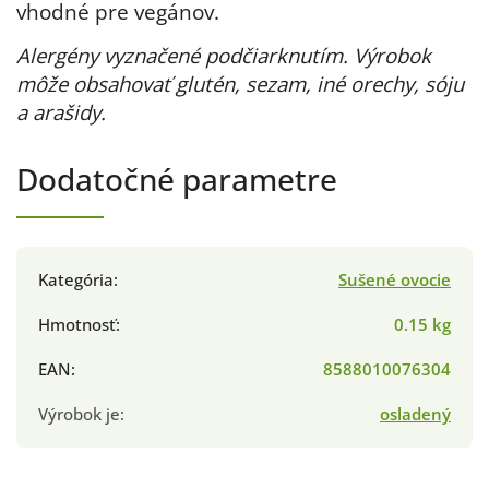
vhodné pre vegánov.
Alergény vyznačené podčiarknutím. Výrobok
môže obsahovať glutén, sezam, iné orechy, sóju
a arašidy.
Dodatočné parametre
Kategória
:
Sušené ovocie
Hmotnosť
:
0.15 kg
EAN
:
8588010076304
Výrobok je
:
osladený