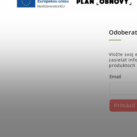
Odoberať
Vložte svoj
zasielať in
produktoch
Email
Prihlásiť