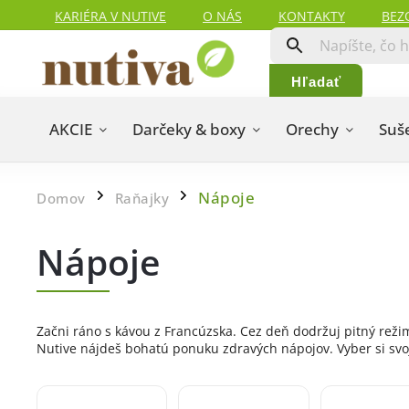
KARIÉRA V NUTIVE
O NÁS
KONTAKTY
BEZ
HODNOTENIA ZÁKAZNÍKOV
MAPA SERVERU
Hľadať
AKCIE
Darčeky & boxy
Orechy
Suš
Nápoje
Domov
Raňajky
/
/
Nápoje
Začni ráno s kávou z Francúzska. Cez deň dodržuj pitný režim
Nutive nájdeš bohatú ponuku zdravých nápojov. Vyber si svoj