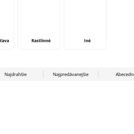
šťava
Rastlinné
Iné
Najdrahšie
Najpredávanejšie
Abecedn