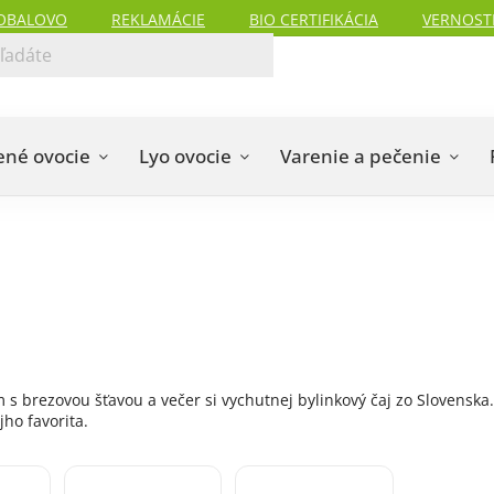
OBALOVO
REKLAMÁCIE
BIO CERTIFIKÁCIA
VERNOST
ené ovocie
Lyo ovocie
Varenie a pečenie
 s brezovou šťavou a večer si vychutnej bylinkový čaj zo Slovenska
ho favorita.