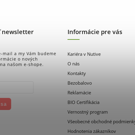
 newsletter
Informácie pre vás
 e-mail a my Vám budeme
Kariéra v Nutive
formácie o nových
O nás
 na našom e-shope.
Kontakty
Bezobalovo
Reklamácie
BIO Certifikácia
 sa
Vernostný program
Všeobecné obchodné podmienk
Hodnotenia zákazníkov