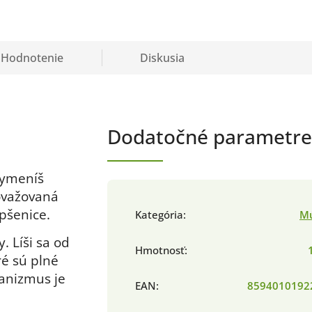
Hodnotenie
Diskusia
Dodatočné parametre
 vymeníš
považovaná
 pšenice.
Kategória
:
M
. Líši sa od
Hmotnosť
:
ré sú plné
ganizmus je
EAN
:
8594010192