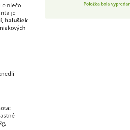
Položka bola vypreda
 o niečo
anta je
í, halušiek
emiakových
knedlí
ota:
mastné
2g,