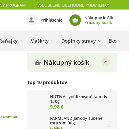
NÝ PROGRAM
VŠEOBECNÉ OBCHODNÉ PODMIENKY
Nákupný košík
Prihlásenie
Prázdny košík
Raňajky
Maškrty
Doplnky stravy
Eko kozm
Nákupný košík
Top 10 produktov
NUTIVA Lyofilizované jahody
130g
9,98 €
a:
Nominal
FARMLAND Jahody sušené
mrazom 90g
6,99 €