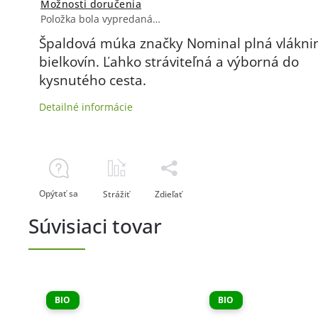
Možnosti doručenia
Položka bola vypredaná…
Špaldová múka značky Nominal plná vlákni
bielkovín. Ľahko stráviteľná a výborná do
kysnutého cesta.
Detailné informácie
Opýtať sa
Strážiť
Zdieľať
Súvisiaci tovar
BIO
BIO