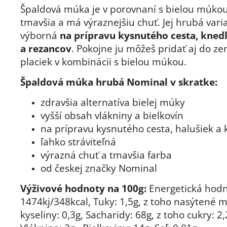
Špaldová múka je v porovnaní s bielou múkou
tmavšia a má výraznejšiu chuť. Jej hrubá vari
výborná
na prípravu kysnutého cesta, knedl
a rezancov
. Pokojne ju môžeš pridať aj do z
placiek v kombinácii s bielou múkou.
Špaldová múka hrubá Nominal v skratke:
zdravšia alternatíva bielej múky
vyšší obsah vlákniny a bielkovín
na prípravu kysnutého cesta, halušiek a 
ľahko stráviteľná
výrazná chuť a tmavšia farba
od českej značky Nominal
Výživové hodnoty na 100g:
Energetická hodn
1474kj/348kcal, Tuky: 1,5g, z toho nasýtené 
kyseliny: 0,3g, Sacharidy: 68g, z toho cukry: 2,