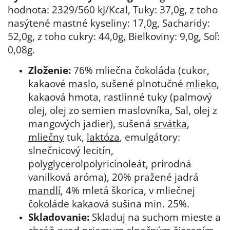
hodnota: 2329/560 kJ/Kcal, Tuky: 37,0g, z toho
nasýtené mastné kyseliny: 17,0g, Sacharidy:
52,0g, z toho cukry: 44,0g, Bielkoviny: 9,0g, Soľ:
0,08g.
Zloženie:
76% mliečna čokoláda (cukor,
kakaové maslo, sušené plnotučné
mlieko
,
kakaová hmota, rastlinné tuky (palmový
olej, olej zo semien maslovníka, Sal, olej z
mangových jadier), sušená
srvátka
,
mliečny
tuk,
laktóza
, emulgátory:
slnečnicový lecitín,
polyglycerolpolyricínoleát, prírodná
vanilková aróma), 20% pražené jadrá
mandlí
, 4% mletá škorica, v mliečnej
čokoláde kakaová sušina min. 25%.
Skladovanie:
Skladuj na suchom mieste a