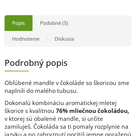
Popis
Podobné (5)
Hodnotenie
Diskusia
Podrobný popis
Obľúbené mandle v čokoláde so škoricou sme
naplnili do malého tubusu.
Dokonalú kombináciu aromatickej mletej
škorice s kvalitnou
76% mliečnou čokoládou,
v ktorej sú obalené mandle, si určite
zamiluješ. Čokoláda sa ti pomaly rozplynie na
jazyku a po zahryznutí pocítiš jemne opraženú