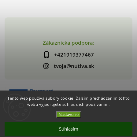
Zákaznícka podpora:
+421919377467
tvoja@nutiva.sk
Tento web používa súbory cookie. Ďalším prechádzaním tohto
webu vyjadrujete súhlas s ich používaním.
Nastavenie
Copyright 2026
nutiva.sk
. Všetky práva vyhradené.
Vytvořil
Shoptet
| Design
Shoptak.cz
Súhlasím