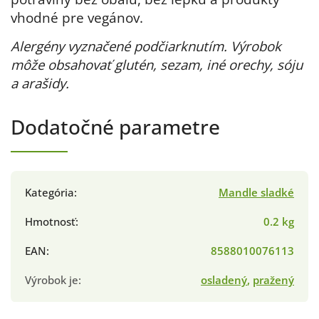
vhodné pre vegánov.
Alergény vyznačené podčiarknutím. Výrobok
môže obsahovať glutén, sezam, iné orechy, sóju
a arašidy.
Dodatočné parametre
Kategória
:
Mandle sladké
Hmotnosť
:
0.2 kg
EAN
:
8588010076113
Výrobok je
:
osladený
,
pražený