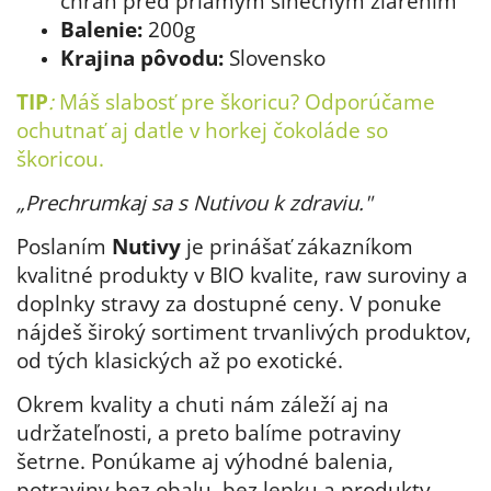
chráň pred priamym slnečným žiarením
Balenie:
200g
Krajina pôvodu:
Slovensko
TIP
:
Máš slabosť pre škoricu? Odporúčame
ochutnať aj
datle v horkej čokoláde so
škoricou.
„Prechrumkaj sa s Nutivou k zdraviu."
Poslaním
Nutivy
je prinášať zákazníkom
kvalitné produkty v BIO kvalite, raw suroviny a
doplnky stravy za dostupné ceny. V ponuke
nájdeš široký sortiment trvanlivých produktov,
od tých klasických až po exotické.
Okrem kvality a chuti nám záleží aj na
udržateľnosti, a preto balíme potraviny
šetrne. Ponúkame aj výhodné balenia,
potraviny bez obalu, bez lepku a produkty