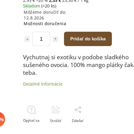
2,93 €
–20 %
2,33 €
23,30 € / 1 kg
Skladom
(>20 ks)
Môžeme doručiť do:
12.8.2026
Možnosti doručenia
Pridať do košíka
Vychutnaj si exotiku v podobe sladkého
sušeného ovocia. 100% mango plátky čak
teba.
Detailné informácie
 %
Opýtať sa
Strážiť
Zdieľať