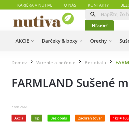
KARIÉRA V NUTIVE
O NÁS
KONTAKTY
BEZ
HODNOTENIA ZÁKAZNÍKOV
MAPA SERVERU
Hľadať
AKCIE
Darčeky & boxy
Orechy
Suš
FARM
Domov
Varenie a pečenie
Bez obalu
/
/
/
FARMLAND Sušené man
Kód:
2664
Akcia
Tip
Bez obalu
Zachráň tovar
1ks = 100