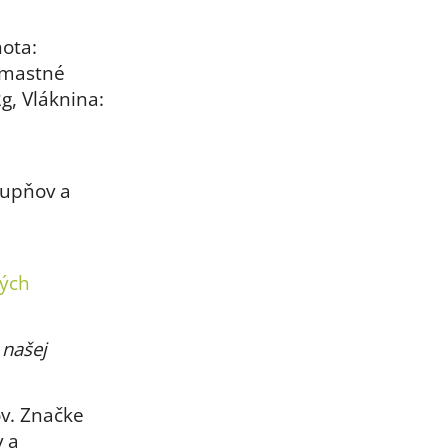
ota:
é mastné
2g, Vláknina:
tupňov a
vých
 našej
v. Značke
v a