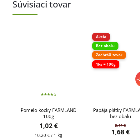
Súvisiaci tovar
Akcia
Bez obalu
Zachráň tovar
1ks = 100g
–
Pomelo kocky FARMLAND
Papája plátky FARM
100g
bez obalu
1,02 €
2,11 €
1,68 €
10,20 € / 1 kg