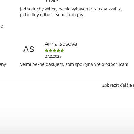
9.8.2025
Jednoduchy vyber, rychle vybavenie, slusna kvalita,
pohodlny odber - som spokojny.
re
Anna Sosová
AS
27.2.2025
eny
Veľmi pekne ďakujem, som spokojná vrelo odporúčam.
Zobraziť ďalšie