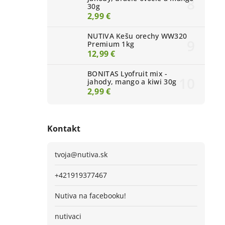
30g
2,99 €
NUTIVA Kešu orechy WW320
Premium 1kg
12,99 €
BONITAS Lyofruit mix -
jahody, mango a kiwi 30g
2,99 €
Kontakt
tvoja
@
nutiva.sk
+421919377467
Nutiva na facebooku!
nutivaci