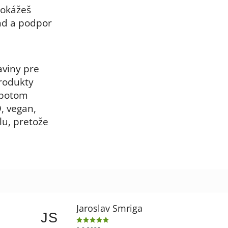
dokážeš
nd a podpor
aviny pre
rodukty
 potom
, vegan,
lu, pretože
Jaroslav Smriga
JS