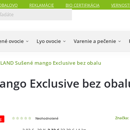
OBALOVO
REKLAMÁCIE
BIO CERTIFIKÁCIA
VERNOST
ené ovocie
Lyo ovocie
Varenie a pečenie
LAND Sušené mango Exclusive bez obalu
go Exclusive bez obal
Značka:
Neohodnotené
g