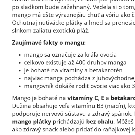
po sladkom bude zažehnaný. Vedela si o tom
mango má ešte výraznejšiu chuť a vôňu ako č
Ochutnaj nutivácke plátky a hneď sa prenesi
slnkom zaliatu exotickú pláž.
Zaujímavé fakty o mangu:
mango sa označuje za kráľa ovocia
celkovo existuje až 400 druhov manga
je bohaté na vitamíny a betakarotén
najviac manga pochádza z juhovýchodnej
mangovník dokáže rodiť ovocie viac ako 
Mango je bohaté na
vitamíny C
,
E
a
betakar
Dužina obsahuje veľa vitamínu B3 (niacín), kt
podporuje nervovú sústavu a zdravý spánok. 
mango plátky
prichádzajú
bez obalu
. Môžeš 
ako zdravý snack alebo pridať do raňajkovej k