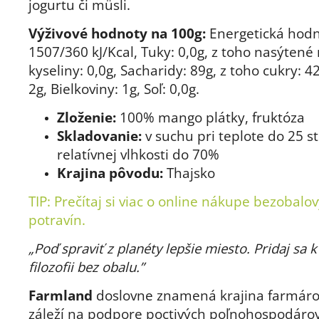
jogurtu či müsli.
Výživové hodnoty na 100g:
Energetická hodn
1507/360 kJ/Kcal, Tuky: 0,0g, z toho nasýten
kyseliny: 0,0g, Sacharidy: 89g, z toho cukry: 4
2g, Bielkoviny: 1g, Soľ: 0,0g.
Zloženie:
100% mango plátky, fruktóza
Skladovanie:
v suchu pri teplote do 25 s
relatívnej vlhkosti do 70%
Krajina pôvodu:
Thajsko
TIP: Prečítaj si viac o
online nákupe bezobalo
potravín.
„Poď spraviť z planéty lepšie miesto. Pridaj sa k
filozofii bez obalu.”
Farmland
doslovne znamená krajina farmáro
záleží na podpore poctivých poľnohospodáro