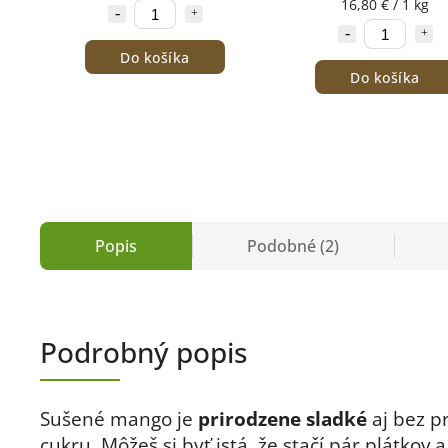
16,80 € / 1 kg
Do košíka
Do košíka
Popis
Podobné (2)
Podrobný popis
Sušené mango je
prirodzene sladké
aj bez p
cukru. Môžeš si byť istá, že stačí pár plátkov a