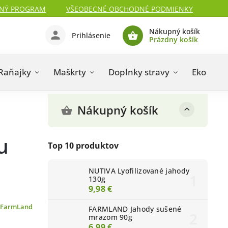
NÝ PROGRAM
VŠEOBECNÉ OBCHODNÉ PODMIENKY
Nákupný košík
Prihlásenie
Prázdny košík
Raňajky
Maškrty
Doplnky stravy
Eko kozm
Nákupný košík
u
Top 10 produktov
NUTIVA Lyofilizované jahody
130g
9,98 €
FarmLand
FARMLAND Jahody sušené
mrazom 90g
6,99 €