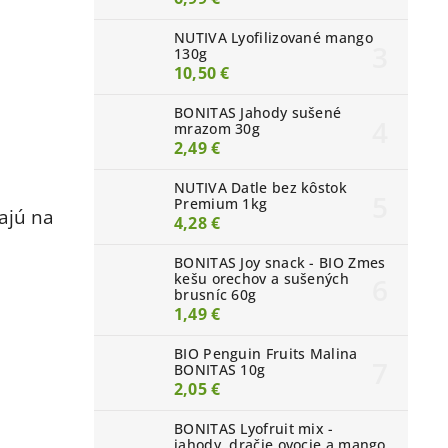
NUTIVA Lyofilizované mango
130g
10,50 €
BONITAS Jahody sušené
mrazom 30g
2,49 €
NUTIVA Datle bez kôstok
Premium 1kg
ajú na
4,28 €
BONITAS Joy snack - BIO Zmes
kešu orechov a sušených
brusníc 60g
1,49 €
BIO Penguin Fruits Malina
BONITAS 10g
2,05 €
BONITAS Lyofruit mix -
jahody, dračie ovocie a mango