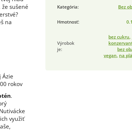
, že sušené
Kategória
:
Bez o
erstvé?
eš na
Hmotnosť
:
0.
bez cukru
,
Výrobok
konzervan
je
:
bez ob
vegan
,
na pl
 Ázie
300 rokov
otén
.
orý
Nutivácke
ich využiť
aše,