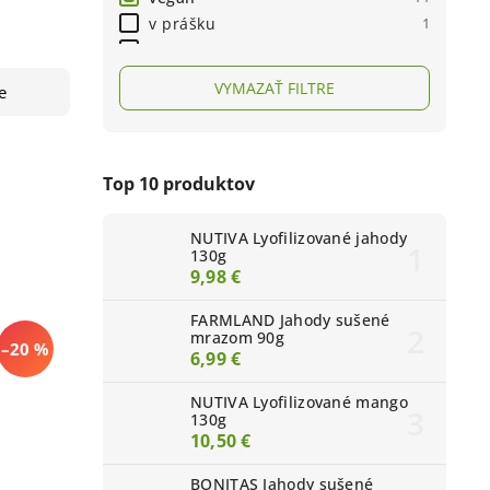
v prášku
1
solený
1
na plátky
4
VYMAZAŤ FILTRE
e
Top 10 produktov
NUTIVA Lyofilizované jahody
130g
9,98 €
FARMLAND Jahody sušené
mrazom 90g
–20 %
6,99 €
NUTIVA Lyofilizované mango
130g
10,50 €
BONITAS Jahody sušené