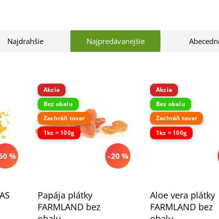
Najdrahšie
Najpredávanejšie
Abecedn
Akcia
Akcia
Bez obalu
Bez obalu
Zachráň tovar
Zachráň tovar
1ks = 100g
1ks = 100g
60 %
–20 %
TAS
Papája plátky
Aloe vera plátky
FARMLAND bez
FARMLAND bez
obalu
obalu