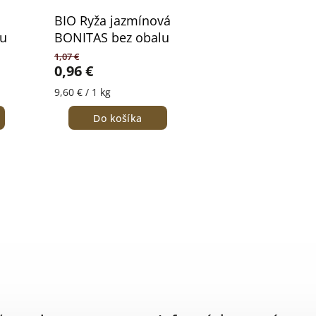
BIO Ryža jazmínová
lu
BONITAS bez obalu
1,07 €
0,96 €
9,60 € / 1 kg
Do košíka