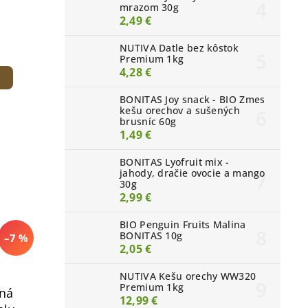
mrazom 30g
2,49 €
NUTIVA Datle bez kôstok
Premium 1kg
4,28 €
BONITAS Joy snack - BIO Zmes
kešu orechov a sušených
brusníc 60g
1,49 €
BONITAS Lyofruit mix -
jahody, dračie ovocie a mango
30g
2,99 €
BIO Penguin Fruits Malina
BONITAS 10g
–7 %
2,05 €
NUTIVA Kešu orechy WW320
Premium 1kg
ená
12,99 €