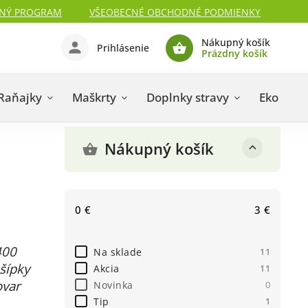
NÝ PROGRAM
VŠEOBECNÉ OBCHODNÉ PODMIENKY
Nákupný košík
Prihlásenie
Prázdny košík
Raňajky
Maškrty
Doplnky stravy
Eko kozm
Nákupný košík
0
€
3
€
400
Na sklade
11
šípky
Akcia
11
ovar
Novinka
0
Tip
1