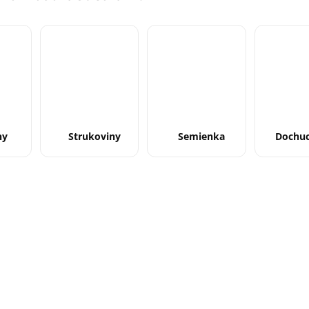
ny
Strukoviny
Semienka
Dochuc