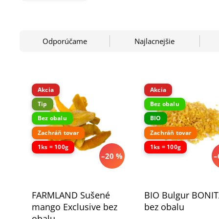
Odporúčame
Najlacnejšie
Akcia
Akcia
Tip
Bez obalu
Bez obalu
BIO
Zachráň tovar
Zachráň tovar
1ks = 100g
1ks = 100g
–20 %
–
FARMLAND Sušené
BIO Bulgur BONI
mango Exclusive bez
bez obalu
obalu