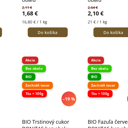
2,11 €
2,64 €
1,68 €
2,10 €
16,80 € / 1 kg
21 € / 1 kg
Do košíka
Do košíka
Akcia
Akcia
Bez obalu
Bez obalu
BIO
BIO
Zachráň tovar
Zachráň tovar
1ks = 100g
1ks = 100g
–19 %
BIO Trstinový cukor
BIO Fazuľa červ