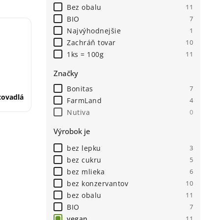
Bez obalu
11
BIO
7
Najvýhodnejšie
1
Zachráň tovar
10
1ks = 100g
11
Značky
Bonitas
7
ovadlá
FarmLand
4
Nutiva
0
Výrobok je
bez lepku
3
bez cukru
5
bez mlieka
6
bez konzervantov
10
bez obalu
11
BIO
7
vegan
11