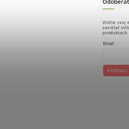
Odoberať
Vložte svoj
zasielať in
produktoch
Email
Prihlásiť