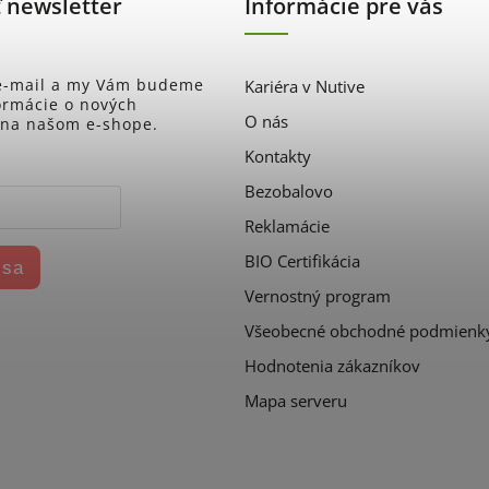
 newsletter
Informácie pre vás
 e-mail a my Vám budeme
Kariéra v Nutive
formácie o nových
O nás
 na našom e-shope.
Kontakty
Bezobalovo
Reklamácie
BIO Certifikácia
 sa
Vernostný program
Všeobecné obchodné podmienk
Hodnotenia zákazníkov
Mapa serveru