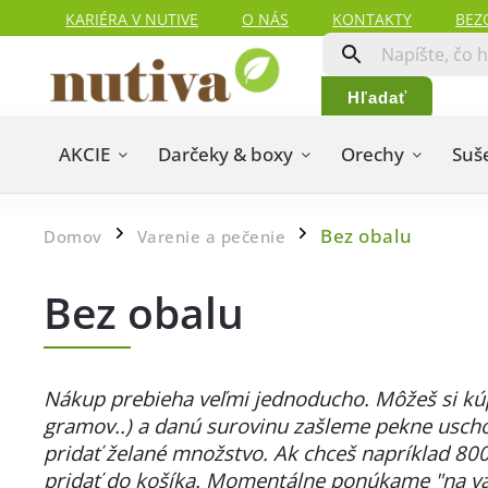
KARIÉRA V NUTIVE
O NÁS
KONTAKTY
BEZ
HODNOTENIA ZÁKAZNÍKOV
MAPA SERVERU
Hľadať
AKCIE
Darčeky & boxy
Orechy
Suš
Bez obalu
Domov
Varenie a pečenie
/
/
Bez obalu
Nákup prebieha veľmi jednoducho. Môžeš si kú
gramov..) a danú surovinu zašleme pekne uscho
pridať želané množstvo. Ak chceš napríklad 800
pridať do košíka. Momentálne ponúkame "na váh