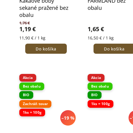
Kakaové bôby
FARMLAND bez
sekané pražené bez
obalu
obalu
1,76 €
1,19 €
1,65 €
11,90 € / 1 kg
16,50 € / 1 kg
Do košíka
Do košíka
Akcia
Akcia
Bez obalu
Bez obalu
BIO
BIO
Zachráň tovar
1ks = 100g
1ks = 100g
–19 %
–