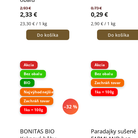
2,93 €
0,73 €
2,33 €
0,29 €
23,30 € / 1 kg
2,90 € / 1 kg
Do košíka
Do košíka
Akcia
Akcia
Bez obalu
Bez obalu
BIO
Zachráň tovar
Najvýhodnejšie
1ks = 100g
Zachráň tovar
–32 %
1ks = 100g
BONITAS BIO
Paradajky sušené