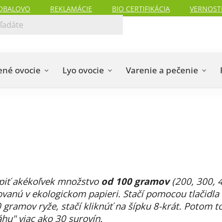
OBALOVO
REKLAMÁCIE
BIO CERTIFIKÁCIA
VERNOST
ené ovocie
Lyo ovocie
Varenie a pečenie
piť akékoľvek množstvo
od 100 gramov
(200, 300, 
vanú v ekologickom papieri. Stačí pomocou tlačidla 
 gramov ryže, stačí kliknúť na šípku 8-krát. Potom t
u" viac ako 30 surovín.