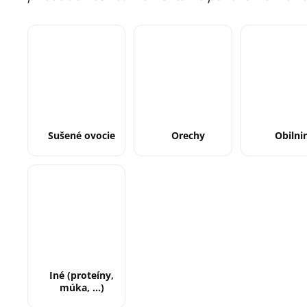
Sušené ovocie
Orechy
Obilni
Iné (proteíny,
múka, ...)