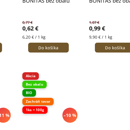
BONITAS bez obalu
BONITAS bez ob
0,77 €
1,07 €
0,62 €
0,99 €
6,20 € / 1 kg
9,90 € / 1 kg
Do košíka
Do košíka
Akcia
Bez obalu
BIO
Zachráň tovar
1ks = 100g
11 %
–10 %