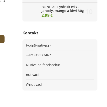
alu
BONITAS Lyofruit mix -
jahody, mango a kiwi 30g
2,99 €
Kontakt
tvoja
@
nutiva.sk
+421919377467
Nutiva na facebooku!
nutivaci
@nutivaci