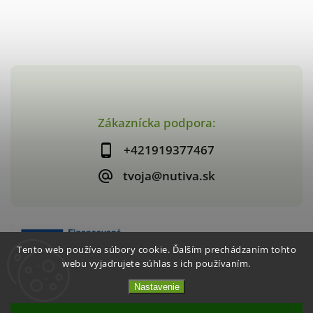
Zákaznícka podpora:
+421919377467
tvoja@nutiva.sk
Tento web používa súbory cookie. Ďalším prechádzaním tohto
webu vyjadrujete súhlas s ich používaním.
Nastavenie
Copyright 2026
nutiva.sk
. Všetky práva vyhradené.
Vytvořil
Shoptet
| Design
Shoptak.cz