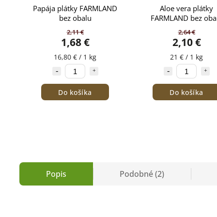
Papája plátky FARMLAND
Aloe vera plátky
bez obalu
FARMLAND bez oba
2,11 €
2,64 €
1,68 €
2,10 €
16,80 € / 1 kg
21 € / 1 kg
Do košíka
Do košíka
Popis
Podobné (2)