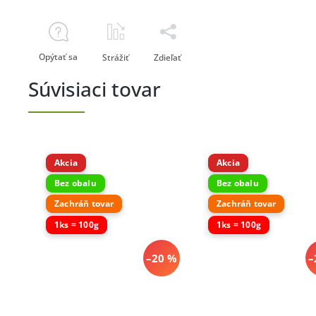
Opýtať sa
Strážiť
Zdieľať
Súvisiaci tovar
Akcia
Akcia
Bez obalu
Bez obalu
Zachráň tovar
Zachráň tovar
1ks = 100g
1ks = 100g
–20 %
–