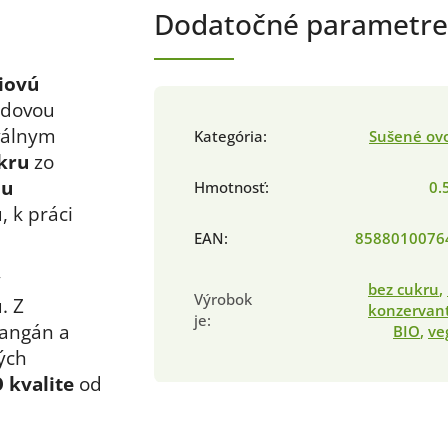
Dodatočné parametre
iovú
edovou
válnym
Kategória
:
Sušené ov
kru
zo
ou
Hmotnosť
:
0.
, k práci
EAN
:
8588010076
y
bez cukru
,
Výrobok
. Z
konzervan
je
:
mangán a
BIO
,
ve
ých
 kvalite
od