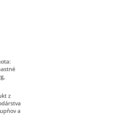
ota:
mastné
g,
ukt z
odárstva
tupňov a