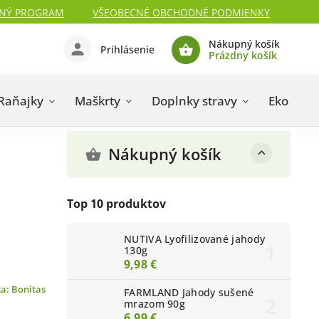
NÝ PROGRAM
VŠEOBECNÉ OBCHODNÉ PODMIENKY
Nákupný košík
Prihlásenie
Prázdny košík
Raňajky
Maškrty
Doplnky stravy
Eko kozm
Nákupný košík
Top 10 produktov
NUTIVA Lyofilizované jahody
130g
9,98 €
ka:
Bonitas
FARMLAND Jahody sušené
mrazom 90g
6,99 €