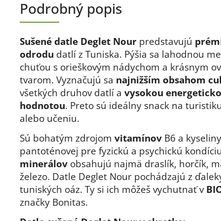
Podrobný popis
Sušené datle Deglet Nour
predstavujú
prém
odrodu
datlí z Tuniska. Pýšia sa lahodnou m
chuťou s orieškovým nádychom a krásnym o
tvarom. Vyznačujú sa
najnižším obsahom cu
všetkých druhov datlí a
vysokou energetick
hodnotou
. Preto sú ideálny snack na turistiku
alebo učeniu.
Sú bohatým zdrojom
vitamínov
B6 a kyselin
pantoténovej pre fyzickú a psychickú kondíciu
minerálov
obsahujú najmä draslík, horčík, 
železo. Datle Deglet Nour pochádzajú z ďalek
tuniských oáz. Ty si ich môžeš vychutnať v
BIO
značky Bonitas.