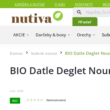
KARIÉRA V NUTIVE
O NÁS
KONTAKTY
BEZ
HODNOTENIA ZÁKAZNÍKOV
MAPA SERVERU
Hľadať
AKCIE
Darčeky & boxy
Orechy
Suš
BIO Datle Deglet No
Domov
Sušené ovocie
/
/
BIO Datle Deglet No
Kód:
5599
Neohodnotené
BIO