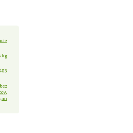
ocie
5 kg
403
bez
tov
,
gan