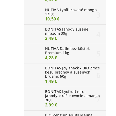
NUTIVA Lyofilizované mango
130g
10,50 €
BONITAS Jahody sušené
mrazom 30g
2,49 €
NUTIVA Datle bez kôstok
Premium 1kg
4,28 €
BONITAS Joy snack - BIO Zmes
kešu orechov a sušených
brusníc 60g
1,49 €
BONITAS Lyofruit mix -
jahody, dračie ovocie a mango
30g
2,99 €
BIO Penguin Fruits Malina