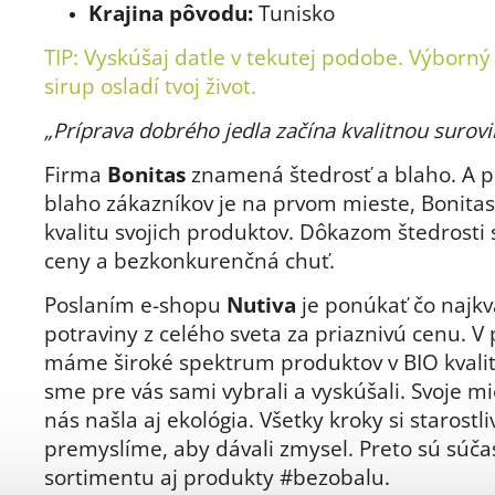
Krajina pôvodu:
Tunisko
TIP: Vyskúšaj datle v tekutej podobe.
Výborný 
sirup
osladí tvoj život.
„Príprava dobrého jedla začína kvalitnou surovi
Firma
Bonitas
znamená štedrosť a blaho. A p
blaho zákazníkov je na prvom mieste, Bonitas 
kvalitu svojich produktov. Dôkazom štedrosti 
ceny a bezkonkurenčná chuť.
Poslaním e-shopu
Nutiva
je ponúkať čo najkva
potraviny z celého sveta za priaznivú cenu. V
máme široké spektrum produktov v BIO kvalit
sme pre vás sami vybrali a vyskúšali. Svoje mi
nás našla aj ekológia. Všetky kroky si starostli
premyslíme, aby dávali zmysel. Preto sú súč
sortimentu aj produkty #bezobalu.