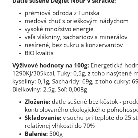
Datle sušené Deglet Nour v skratke:
prémiová odroda z Tuniska
medová chuť s orieškovým nádychom
vysoké množstvo energie
veľa vlákniny, sacharidov a minerálov
nesírené, bez cukru a konzervantov
BIO kvalita
Výživové hodnoty na 100g:
Energetická hodn
1290KJ/305kcal, Tuky: 0,5g, z toho nasýtené 
kyseliny: 0,1g, Sacharidy: 69g, z toho cukry: 69
Bielkoviny: 2,5g, Soľ: 0,008g
Zloženie:
datle sušené bez kôstok - prod
kontrolovaného ekologického poľnohosp
Skladovanie:
v suchu pri teplote do 25 s
relatívnej vlhkosti do 70%
Balenie:
500g