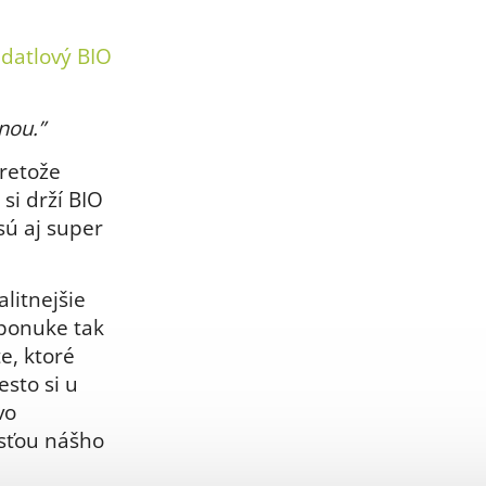
datlový BIO
nou.”
retože
si drží BIO
sú aj super
litnejšie
 ponuke tak
e, ktoré
esto si u
vo
asťou nášho