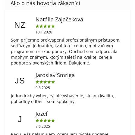
Natália Zajačeková
NZ
13.1.2026
Som príjemne prekvapená profesionálnym prístupom,
serióznym jednaním, kvalitou i cenou, motivačným
programom i šírkou ponuky. Obchod som odporučila
mnohým známym, ktorým záleží na kvalite, cene a
podpore slovenských firiem. Ďakujeme.
Jaroslav Smriga
JS
9.8.2025
Jednoduchy vyber, rychle vybavenie, slusna kvalita,
pohodlny odber - som spokojny.
Jozef
J
7.6.2025
Rád u Vás nakupujem, oceňujem rýchle dodanie,