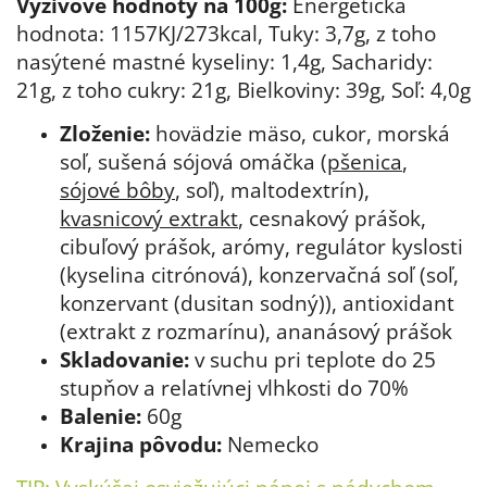
Výživové hodnoty na 100g:
Energetická
hodnota: 1157KJ/273kcal, Tuky: 3,7g, z toho
nasýtené mastné kyseliny: 1,4g, Sacharidy:
21g, z toho cukry: 21g, Bielkoviny: 39g, Soľ: 4,0g
Zloženie:
hovädzie mäso, cukor, morská
soľ, sušená sójová omáčka (
pšenica
,
sójové bôby
, soľ), maltodextrín),
kvasnicový extrakt
, cesnakový prášok,
cibuľový prášok, arómy, regulátor kyslosti
(kyselina citrónová), konzervačná soľ (soľ,
konzervant (dusitan sodný)), antioxidant
(extrakt z rozmarínu), ananásový prášok
Skladovanie:
v suchu pri teplote do 25
stupňov a relatívnej vlhkosti do 70%
Balenie:
6
0g
Krajina pôvodu:
Nemecko