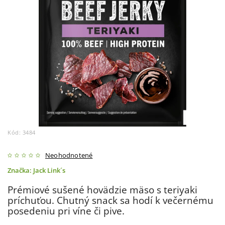
Kód:
3484
Neohodnotené
Značka:
Jack Link´s
Prémiové sušené hovädzie mäso s teriyaki
príchuťou. Chutný snack sa hodí k večernému
posedeniu pri víne či pive.