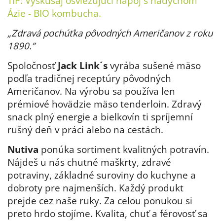
TIP: Vyskúšaj osviežujúci nápoj s nádychom
Ázie -
BIO kombucha
.
„Zdravá pochúťka pôvodných Američanov z roku
1890.”
Spoločnosť
Jack Link´s
vyrába sušené mäso
podľa tradičnej receptúry pôvodných
Američanov. Na výrobu sa používa len
prémiové hovädzie mäso tenderloin. Zdravý
snack plný energie a bielkovín ti spríjemní
rušný deň v práci alebo na cestách.
Nutiva
ponúka sortiment kvalitných potravín.
Nájdeš u nás chutné maškrty, zdravé
potraviny, základné suroviny do kuchyne a
dobroty pre najmenších. Každý produkt
prejde cez naše ruky. Za celou ponukou si
preto hrdo stojíme. Kvalita, chuť a férovosť sa