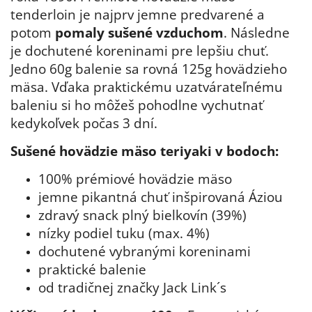
tenderloin je najprv jemne predvarené a
potom
pomaly sušené vzduchom
. Následne
je dochutené koreninami pre lepšiu chuť.
Jedno 60g balenie sa rovná 125g hovädzieho
mäsa. Vďaka praktickému uzatvárateľnému
baleniu si ho môžeš pohodlne vychutnať
kedykoľvek počas 3 dní.
Sušené hovädzie mäso teriyaki v bodoch:
100% prémiové hovädzie mäso
jemne pikantná chuť inšpirovaná Áziou
zdravý snack plný bielkovín (39%)
nízky podiel tuku (max. 4%)
dochutené vybranými koreninami
praktické balenie
od tradičnej značky Jack Link´s