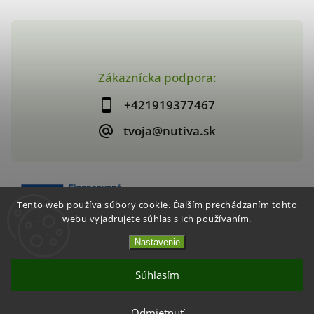
Zákaznícka podpora:
+421919377467
tvoja@nutiva.sk
Tento web používa súbory cookie. Ďalším prechádzaním tohto
webu vyjadrujete súhlas s ich používaním.
Nastavenie
Copyright 2026
nutiva.sk
. Všetky práva vyhradené.
Vytvořil
Shoptet
| Design
Shoptak.cz
Súhlasím
Akcia 2+1 Chrumkavé jahody / mango
Odmietnuť