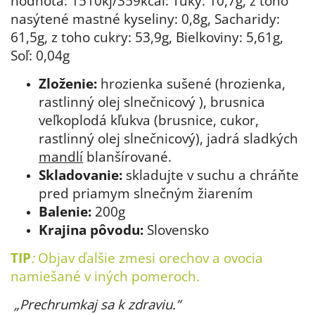
hodnota: 1510kj/359kcal: Tuky: 10,7g, z toho
nasýtené mastné kyseliny: 0,8g, Sacharidy:
61,5g, z toho cukry: 53,9g, Bielkoviny: 5,61g,
Soľ: 0,04g
Zloženie:
hrozienka sušené (hrozienka,
rastlinný olej slnečnicový ), brusnica
veľkoplodá kľukva (brusnice, cukor,
rastlinný olej slnečnicový), jadrá sladkých
mandlí
blanšírované.
Skladovanie:
skladujte v suchu a chráňte
pred priamym slnečným žiarením
Balenie:
200g
Krajina pôvodu:
Slovensko
TIP
:
Objav ďalšie
zmesi orechov a ovocia
namiešané v iných pomeroch.
„Prechrumkaj sa k zdraviu.”