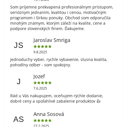
Som príjemne prekvapená profesionálnym prístupom,
serióznym jednaním, kvalitou i cenou, motivačným
programom i šírkou ponuky. Obchod som odporučila
mnohým známym, ktorým záleží na kvalite, cene a
podpore slovenských firiem. Ďakujeme.
Jaroslav Smriga
JS
9.8.2025
Jednoduchy vyber, rychle vybavenie, slusna kvalita,
pohodlny odber - som spokojny.
Jozef
J
7.6.2025
Rád u Vás nakupujem, oceňujem rýchle dodanie,
dobré ceny a spoľahlivé zabalenie produktov 👍
Anna Sosová
AS
27.2.2025