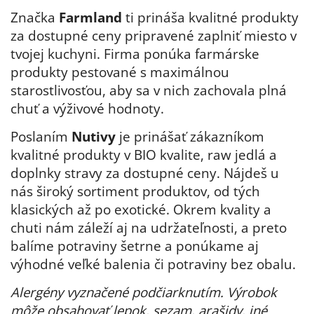
Značka
Farmland
ti prináša kvalitné produkty
za dostupné ceny
pripravené zaplniť miesto v
tvojej kuchyni.
Firma ponúka farmárske
produkty pestované s maximálnou
starostlivosťou, aby sa v nich zachovala plná
chuť a výživové hodnoty.
Poslaním
Nutivy
je prinášať zákazníkom
kvalitné produkty v BIO kvalite, raw jedlá a
doplnky stravy za dostupné ceny. Nájdeš u
nás široký sortiment produktov, od tých
klasických až po exotické. Okrem kvality a
chuti nám záleží aj na udržateľnosti, a preto
balíme potraviny šetrne a ponúkame aj
výhodné veľké balenia či potraviny bez obalu.
Alergény vyznačené podčiarknutím. Výrobok
môže obsahovať lepok, sezam, arašidy, iné