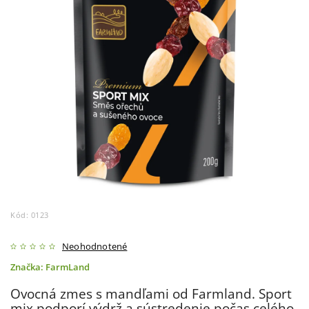
Kód:
0123
Neohodnotené
Značka:
FarmLand
Ovocná zmes s mandľami od Farmland. Sport
mix podporí výdrž a sústredenie počas celého