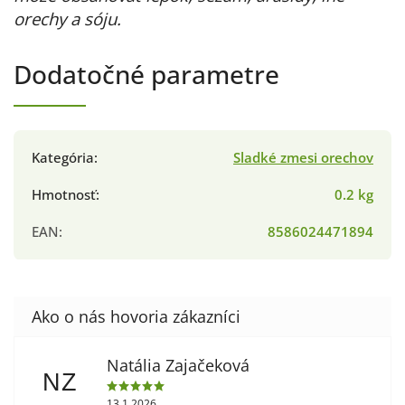
orechy a sóju.
Dodatočné parametre
Kategória
:
Sladké zmesi orechov
Hmotnosť
:
0.2 kg
EAN
:
8586024471894
Natália Zajačeková
NZ
13.1.2026