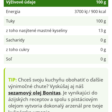
Výživové údaje
100 g
Energia
3700 kJ / 900 kcal
Tuky
100 g
z toho nasýtené mastné kyseliny
13 g
Sacharidy
0 g
z toho cukry
0 g
Soľ
0 g
TIP:
Chceš svoju kuchyňu obohatiť o ďalšie
výnimočné chute? Vyskúšaj aj náš
sezamový olej Bonitas
. Je vynikajúci do
ázijských receptov a spolu s pistáciovým
olejom vytvoria dokonalý arzenál pre tvoje