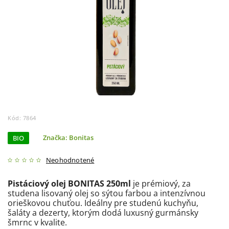
Kód:
7864
BIO
Značka:
Bonitas
Neohodnotené
Pistáciový olej BONITAS 250ml
je prémiový, za
studena lisovaný olej so sýtou farbou a intenzívnou
orieškovou chuťou. Ideálny pre studenú kuchyňu,
šaláty a dezerty, ktorým dodá luxusný gurmánsky
šmrnc v kvalite.