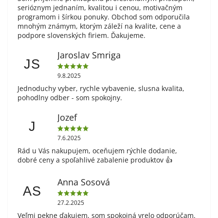
serióznym jednaním, kvalitou i cenou, motivačným
programom i šírkou ponuky. Obchod som odporučila
mnohým známym, ktorým záleží na kvalite, cene a
podpore slovenských firiem. Ďakujeme.
Jaroslav Smriga
JS
9.8.2025
Jednoduchy vyber, rychle vybavenie, slusna kvalita,
pohodlny odber - som spokojny.
Jozef
J
7.6.2025
Rád u Vás nakupujem, oceňujem rýchle dodanie,
dobré ceny a spoľahlivé zabalenie produktov 👍
Anna Sosová
AS
27.2.2025
Veľmi pekne ďakujem, som spokojná vrelo odporúčam.