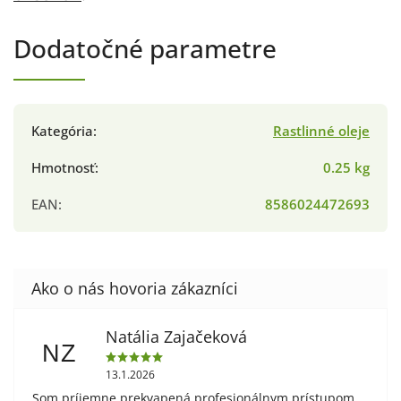
Dodatočné parametre
Kategória
:
Rastlinné oleje
Hmotnosť
:
0.25 kg
EAN
:
8586024472693
Natália Zajačeková
NZ
13.1.2026
Som príjemne prekvapená profesionálnym prístupom,