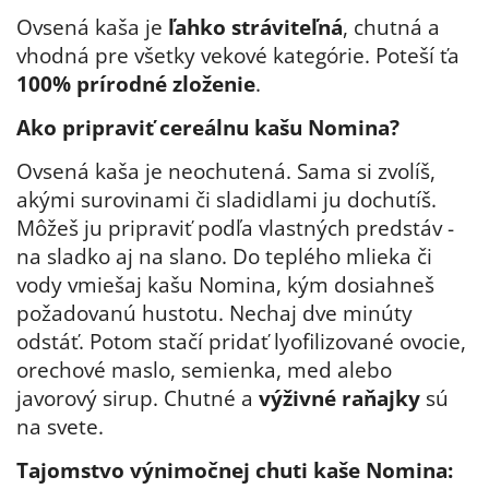
Ovsená kaša je
ľahko stráviteľná
, chutná a
vhodná pre všetky vekové kategórie. Poteší ťa
100% prírodné zloženie
.
Ako pripraviť cereálnu kašu Nomina?
Ovsená kaša je neochutená. Sama si zvolíš,
akými surovinami či sladidlami ju dochutíš.
Môžeš ju pripraviť podľa vlastných predstáv -
na sladko aj na slano. Do teplého mlieka či
vody vmiešaj kašu Nomina, kým dosiahneš
požadovanú hustotu. Nechaj dve minúty
odstáť. Potom stačí pridať lyofilizované ovocie,
orechové maslo, semienka, med alebo
javorový sirup. Chutné a
výživné raňajky
sú
na svete.
Tajomstvo výnimočnej chuti kaše Nomina: