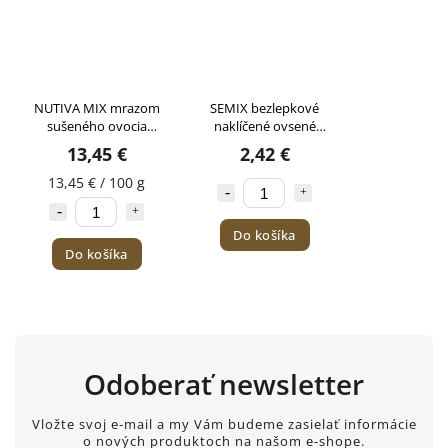
NUTIVA MIX mrazom
SEMIX bezlepkové
sušeného ovocia
naklíčené ovsené
Babičkina záhrada
vločky 300g
13,45 €
2,42 €
100g
13,45 € / 100 g
Do košíka
Do košíka
Odoberať newsletter
Vložte svoj e-mail a my Vám budeme zasielať informácie
o nových produktoch na našom e-shope.