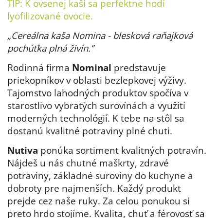
TIP: K ovsenej kaši sa perfektne hodí
lyofilizované ovocie
.
„Cereálna kaša Nomina - blesková raňajková
pochúťka plná živín.”
Rodinná firma
Nominal
predstavuje
priekopníkov v oblasti bezlepkovej výživy.
Tajomstvo lahodných produktov spočíva v
starostlivo vybratých surovínách a využití
moderných technológií. K tebe na stôl sa
dostanú kvalitné potraviny plné chuti.
Nutiva
ponúka sortiment kvalitných potravín.
Nájdeš u nás chutné maškrty, zdravé
potraviny, základné suroviny do kuchyne a
dobroty pre najmenších. Každý produkt
prejde cez naše ruky. Za celou ponukou si
preto hrdo stojíme. Kvalita, chuť a férovosť sa