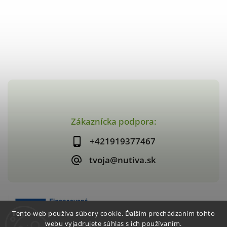
Zákaznícka podpora:
+421919377467
tvoja@nutiva.sk
Tento web používa súbory cookie. Ďalším prechádzaním tohto
webu vyjadrujete súhlas s ich používaním.