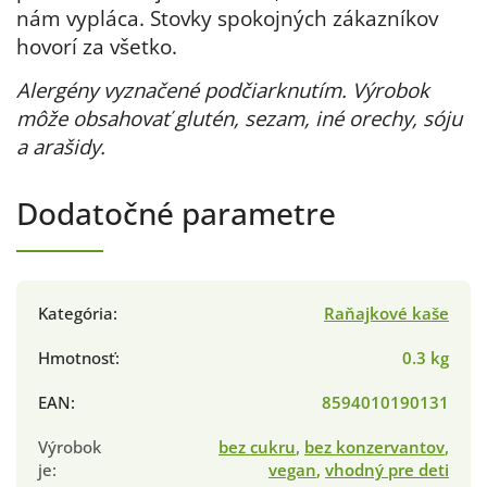
nám vypláca. Stovky spokojných zákazníkov
hovorí za všetko.
Alergény vyznačené podčiarknutím. Výrobok
môže obsahovať glutén, sezam, iné orechy, sóju
a arašidy.
Dodatočné parametre
Kategória
:
Raňajkové kaše
Hmotnosť
:
0.3 kg
EAN
:
8594010190131
Výrobok
bez cukru
,
bez konzervantov
,
je
:
vegan
,
vhodný pre deti