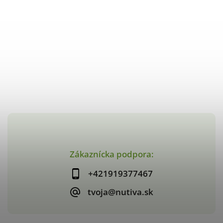
Zákaznícka podpora:
+421919377467
tvoja@nutiva.sk