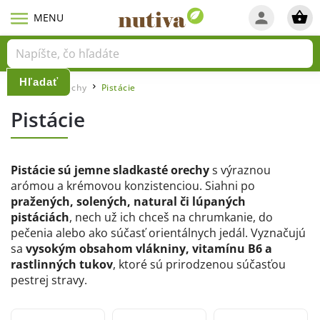
Hľadať
Domov
Orechy
Pistácie
/
/
Pistácie
Pistácie sú jemne sladkasté orechy
s výraznou
arómou a krémovou konzistenciou.
Siahni po
pražených, solených, natural či lúpaných
pistáciách
, nech už ich chceš na chrumkanie, do
pečenia alebo ako súčasť orientálnych jedál. Vyznačujú
sa
vysokým obsahom vlákniny, vitamínu B6 a
rastlinných tukov
, ktoré sú prirodzenou súčasťou
pestrej stravy.