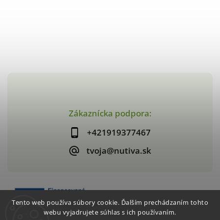
Zákaznícka podpora:
+421919377467
tvoja@nutiva.sk
Tento web používa súbory cookie. Ďalším prechádzaním tohto
webu vyjadrujete súhlas s ich používaním.