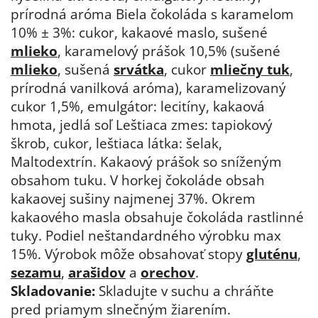
prírodná aróma Biela čokoláda s karamelom
10% ± 3%: cukor, kakaové maslo, sušené
mlieko
, karamelový prášok 10,5% (sušené
mlieko
, sušená
srvátka
, cukor
mliečny tuk
,
prírodná vanilková aróma), karamelizovaný
cukor 1,5%, emulgátor: lecitíny, kakaová
hmota, jedlá soľ Leštiaca zmes: tapiokový
škrob, cukor, leštiaca látka: šelak,
Maltodextrín. Kakaový prášok so sníženým
obsahom tuku. V horkej čokoláde obsah
kakaovej sušiny najmenej 37%. Okrem
kakaového masla obsahuje čokoláda rastlinné
tuky. Podiel neštandardného výrobku max
15%. Výrobok môže obsahovať stopy
gluténu
,
sezamu
,
arašidov
a
orechov
.
Skladovanie:
Skladujte v suchu a chráňte
pred priamym slnečným žiarením.