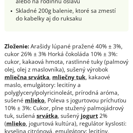
alebo na rodinnú oslavu
Skladné 200g balenie, ktoré sa zmestí
do kabelky aj do ruksaku
Zloženie:
Arašidy lúpané pražené 40% ± 3%,
cukor 26% ± 3% Horká čokoláda 10% ± 3%:
cukor, kakaová hmota, rastlinné tuky (palmový
olej, olej z maslovníka), sušený výrobok
mliečna srvátka
,
mliečny tuk
, kakaové
maslo, emulgátory: lecitíny a
polyglycerylpolyricinoleát, prírodná aróma,
sušené
mlieko
, Poleva s jogurtovou príchuťou
10% ± 3%: Cukor, plne stužený palmojádrový
tuk, sušená
srvátka
, sušený
jogurt
2%
(
mlieko
, jogurtová kultúra), regulátor kyslosti:
kyselina citrónová, emulgátory: lecitíny,