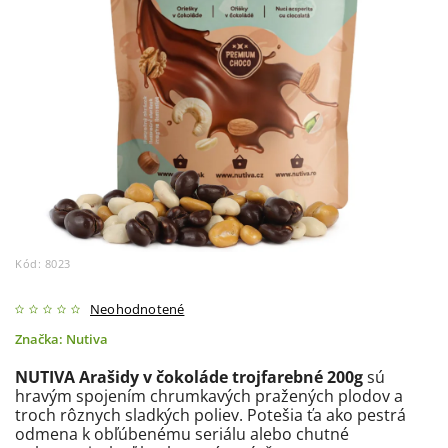
Kód:
8023
Neohodnotené
Značka:
Nutiva
NUTIVA Arašidy v čokoláde trojfarebné 200g
sú
hravým spojením chrumkavých pražených plodov a
troch rôznych sladkých poliev. Potešia ťa ako pestrá
odmena k obľúbenému seriálu alebo chutné