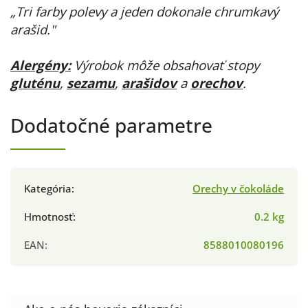
„Tri farby polevy a jeden dokonale chrumkavý
arašid."
Alergény:
Výrobok môže obsahovať stopy
gluténu
,
sezamu
,
arašidov
a
orechov
.
Dodatočné parametre
Kategória
:
Orechy v čokoláde
Hmotnosť
:
0.2 kg
EAN
:
8588010080196