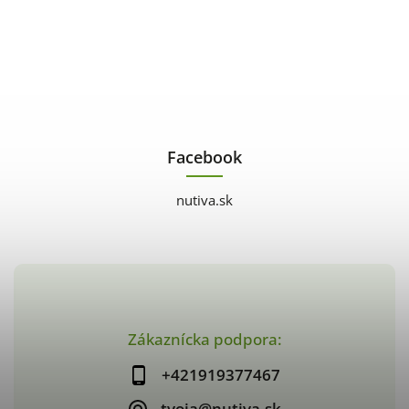
Facebook
nutiva.sk
Zákaznícka podpora:
+421919377467
tvoja@nutiva.sk