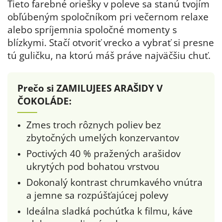
Tieto farebné oriešky v poleve sa stanú tvojím
obľúbeným spoločníkom pri večernom relaxe
alebo spríjemnia spoločné momenty s
blízkymi. Stačí otvoriť vrecko a vybrať si presne
tú guličku, na ktorú máš práve najväčšiu chuť.
Prečo si ZAMILUJEES ARAŠIDY V
ČOKOLÁDE:
Zmes troch rôznych poliev bez
zbytočných umelých konzervantov
Poctivých 40 % pražených arašidov
ukrytých pod bohatou vrstvou
Dokonalý kontrast chrumkavého vnútra
a jemne sa rozpúšťajúcej polevy
Ideálna sladká pochúťka k filmu, káve