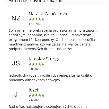
Natália Zajačeková
NZ
13.1.2026
Som príjemne prekvapená profesionálnym prístupom,
serióznym jednaním, kvalitou i cenou, motivačným
programom i šírkou ponuky. Obchod som odporučila
mnohým známym, ktorým záleží na kvalite, cene a
podpore slovenských firiem. Ďakujeme.
Jaroslav Smriga
JS
9.8.2025
Jednoduchy vyber, rychle vybavenie, slusna kvalita,
pohodlny odber - som spokojny.
Jozef
J
7.6.2025
Rád u Vás nakupujem, oceňujem rýchle dodanie,