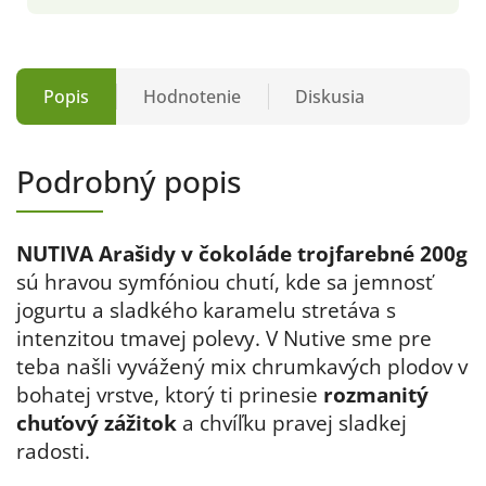
Popis
Hodnotenie
Diskusia
Podrobný popis
NUTIVA Arašidy v čokoláde trojfarebné 200g
sú hravou symfóniou chutí, kde sa jemnosť
jogurtu a sladkého karamelu stretáva s
intenzitou tmavej polevy. V Nutive sme pre
teba našli vyvážený mix chrumkavých plodov v
bohatej vrstve, ktorý ti prinesie
rozmanitý
chuťový zážitok
a chvíľku pravej sladkej
radosti.