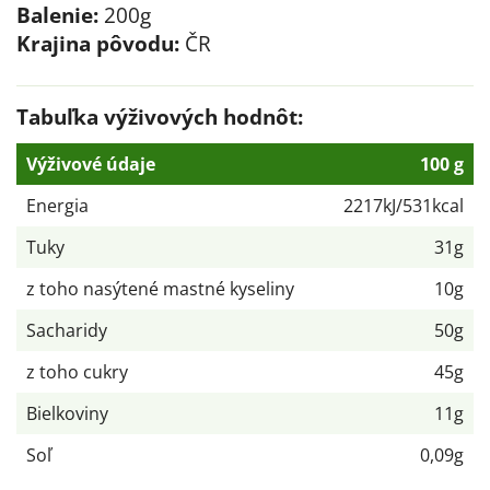
Balenie:
200g
Krajina pôvodu:
ČR
Tabuľka výživových hodnôt:
Výživové údaje
100 g
Energia
2217kJ/531kcal
Tuky
31g
z toho nasýtené mastné kyseliny
10g
Sacharidy
50g
z toho cukry
45g
Bielkoviny
11g
Soľ
0,09g