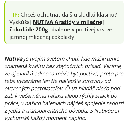
TIP:
Chceš ochutnať ďalšiu sladkú klasiku?
Vyskúšaj
NUTIVA Arašidy v mliečnej
čokoláde 200g
obalené v poctivej vrstve
jemnej mliečnej čokolády.
Nutiva
je tvojím svetom chutí, kde maškrtenie
znamená kvalitu bez zbytočných prísad. Veríme,
že aj sladká odmena môže byť poctivá, preto pre
teba vyberáme len tie najlepšie suroviny od
overených pestovateľov. Či už hľadáš niečo pod
zub k večernému relaxu alebo rýchly snack do
práce, v našich baleniach nájdeš spojenie radosti
z jedla a transparentného pôvodu. S Nutivou si
vychutnáš každý moment naplno.