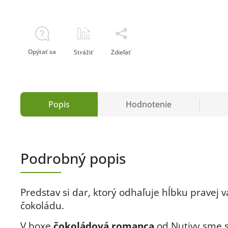
Opýtať sa
Strážiť
Zdieľať
Popis
Hodnotenie
Podrobný popis
Predstav si dar, ktorý odhaľuje hĺbku pravej 
čokoládu.
V boxe
čokoládová romanca
od Nutivy sme sp