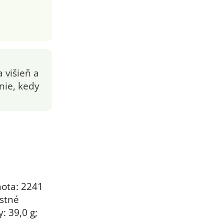
 višieň a
nie, kedy
ota: 2241
astné
y: 39,0 g;