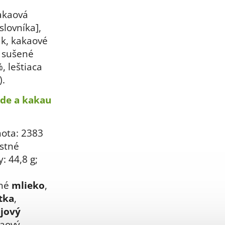
akaová
slovníka],
k, kakaové
, sušené
, leštiaca
).
de a kakau
ota: 2383
astné
y: 44,8 g;
ené
mlieko
,
tka
,
ójový
aový