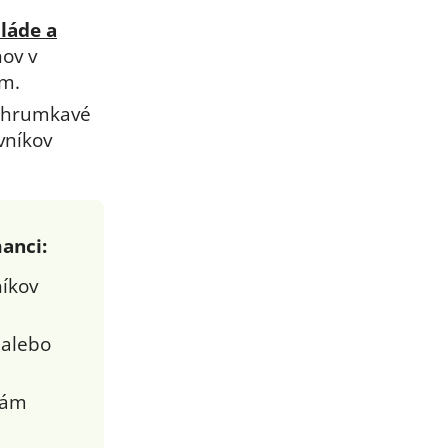
láde a
ov v
om.
hrumkavé
vníkov
anci:
níkov
 alebo
vám