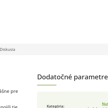
Diskusia
Dodatočné parametre
vášne pre
Nut
Kategória
:
ojili tie