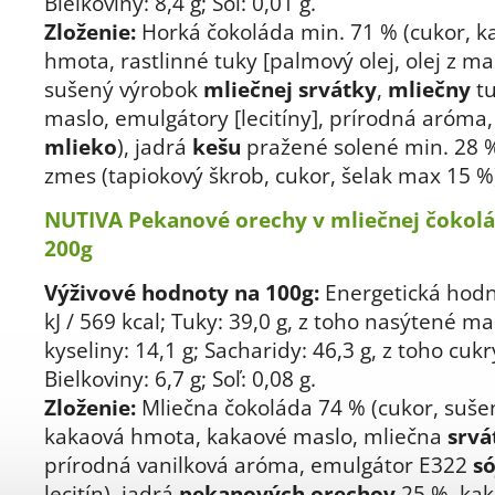
Bielkoviny: 8,4 g; Soľ: 0,01 g.
Zloženie:
Horká čokoláda min. 71 % (cukor, k
hmota, rastlinné tuky [palmový olej, olej z ma
sušený výrobok
mliečnej srvátky
,
mliečny
tu
maslo, emulgátory [lecitíny], prírodná aróma
mlieko
), jadrá
kešu
pražené solené min. 28 %
zmes (tapiokový škrob, cukor, šelak max 15 %
NUTIVA Pekanové orechy v mliečnej čokolá
200g
Výživové hodnoty na 100g:
Energetická hodn
kJ / 569 kcal; Tuky: 39,0 g, z toho nasýtené m
kyseliny: 14,1 g; Sacharidy: 46,3 g, z toho cukr
Bielkoviny: 6,7 g; Soľ: 0,08 g.
Zloženie:
Mliečna čokoláda 74 % (cukor, suš
kakaová hmota, kakaové maslo, mliečna
srvá
prírodná vanilková aróma, emulgátor E322
s
lecitín), jadrá
pekanových orechov
25 %, kak