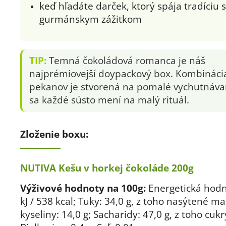
keď hľadáte darček, ktorý spája tradíciu s
gurmánskym zážitkom
TIP:
Temná čokoládová romanca je náš
najprémiovejší doypackový box. Kombinácia
pekanov je stvorená na pomalé vychutnáva
sa každé sústo mení na malý rituál.
Zloženie boxu:
NUTIVA Kešu v horkej čokoláde 200g
Výživové hodnoty na 100g:
Energetická hodn
kJ / 538 kcal; Tuky: 34,0 g, z toho nasýtené m
kyseliny: 14,0 g; Sacharidy: 47,0 g, z toho cukr