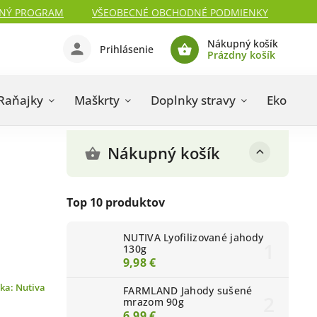
NÝ PROGRAM
VŠEOBECNÉ OBCHODNÉ PODMIENKY
Nákupný košík
Prihlásenie
Prázdny košík
Raňajky
Maškrty
Doplnky stravy
Eko kozm
Nákupný košík
Top 10 produktov
NUTIVA Lyofilizované jahody
130g
9,98 €
čka:
Nutiva
FARMLAND Jahody sušené
mrazom 90g
6,99 €