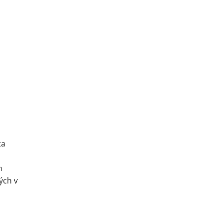
ta
h
ých v