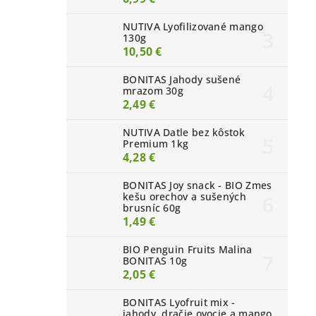
NUTIVA Lyofilizované mango
130g
10,50 €
BONITAS Jahody sušené
mrazom 30g
2,49 €
NUTIVA Datle bez kôstok
Premium 1kg
4,28 €
BONITAS Joy snack - BIO Zmes
kešu orechov a sušených
brusníc 60g
1,49 €
BIO Penguin Fruits Malina
BONITAS 10g
2,05 €
BONITAS Lyofruit mix -
jahody, dračie ovocie a mango