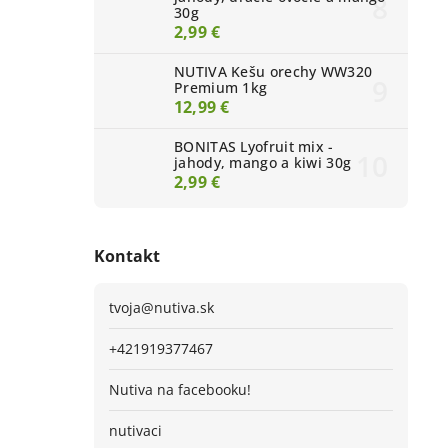
30g
2,99 €
NUTIVA Kešu orechy WW320
Premium 1kg
12,99 €
BONITAS Lyofruit mix -
jahody, mango a kiwi 30g
2,99 €
Kontakt
tvoja
@
nutiva.sk
+421919377467
Nutiva na facebooku!
nutivaci