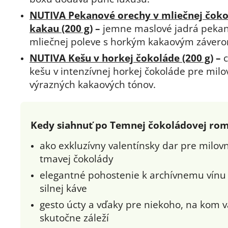
NUTIVA Pekanové orechy v mliečnej čoko
kakau (200 g)
–
jemne maslové jadrá pekan
mliečnej poleve s horkým kakaovým záver
NUTIVA Kešu v horkej čokoláde (200 g)
–
c
kešu v intenzívnej horkej čokoláde pre milo
výrazných kakaových tónov.
Kedy siahnuť po Temnej čokoládovej rom
ako exkluzívny valentínsky dar pre milov
tmavej čokolády
elegantné pohostenie k archívnemu vínu
silnej káve
gesto úcty a vďaky pre niekoho, na kom 
skutočne záleží