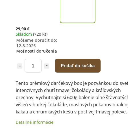
29,90 €
Skladom
(>20 ks)
Môžeme doručiť do:
12.8.2026
Možnosti doručenia
Pridať do košíka
Tento prémiový darčekový box je pozvánkou do sve
intenzívnych chutí tmavej čokolády a kráľovských
orechov. Vychutnajte si 600g balenie plné šťavnatýc
višieň v horkej čokoláde, maslových pekanov obalen
kakau a chrumkavých kešu v poctivej tmavej poleve.
Detailné informácie