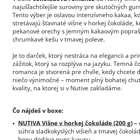
najušľachtilejšie suroviny pre skutočných gu
Tento výber je oslavou intenzívneho kakaa, k
stretávajú šťavnaté višne v horkej čokoláde, k
pekanové orechy s jemným kakaovým popra
chrumkavé kešu v tmavej poleve.
Je to darček, ktorý nestráca na elegancii a pr
zážitok, ktorý sa rozplýva na jazyku. Temná 
romanca je stvorená pre chvíle, kedy chcete 
niečo výnimočné – moment plný bohatej chuti
kvality, na ktorej si v Nutive zakladáme.
Čo nájdeš v boxe:
NUTIVA Višne v horkej čokoláde (200 g)
–
súhra sladkokyslých višieň a tmavej čokolád
boxu dodáva punc luxusu.