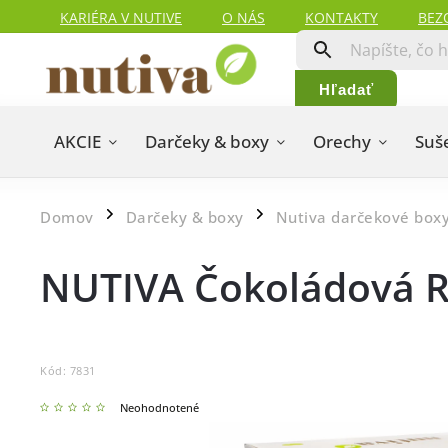
KARIÉRA V NUTIVE
O NÁS
KONTAKTY
BEZ
HODNOTENIA ZÁKAZNÍKOV
MAPA SERVERU
Hľadať
AKCIE
Darčeky & boxy
Orechy
Suš
Domov
Darčeky & boxy
Nutiva darčekové box
/
/
NUTIVA Čokoládová 
Kód:
7831
Neohodnotené