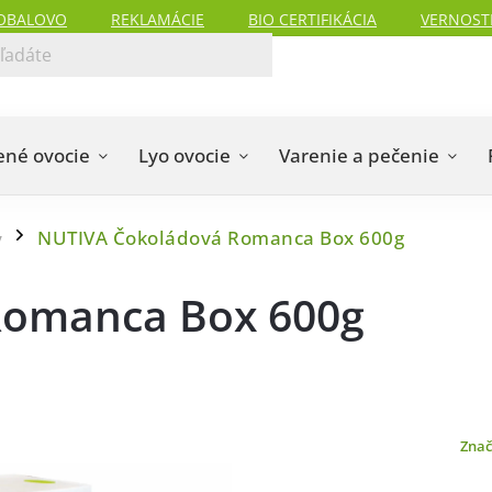
OBALOVO
REKLAMÁCIE
BIO CERTIFIKÁCIA
VERNOST
ené ovocie
Lyo ovocie
Varenie a pečenie
NUTIVA Čokoládová Romanca Box 600g
y
/
Romanca Box 600g
Zna