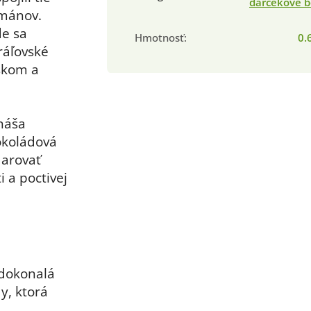
darčekové b
rmánov.
de sa
Hmotnosť
:
0.
ráľovské
škom a
ináša
čokoládová
darovať
 a poctivej
dokonalá
y, ktorá